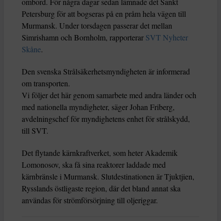
ombord. För några dagar sedan lämnade det Sankt
Petersburg för att bogseras på en pråm hela vägen till
Murmansk. Under torsdagen passerar det mellan
Simrishamn och Bornholm, rapporterar
SVT Nyheter
Skåne
.
Den svenska Strålsäkerhetsmyndigheten är informerad
om transporten.
Vi följer det här genom samarbete med andra länder och
med nationella myndigheter, säger Johan Friberg,
avdelningschef för myndighetens enhet för strålskydd,
till SVT.
Det flytande kärnkraftverket, som heter Akademik
Lomonosov, ska få sina reaktorer laddade med
kärnbränsle i Murmansk. Slutdestinationen är Tjuktjien,
Rysslands östligaste region, där det bland annat ska
användas för strömförsörjning till oljeriggar.