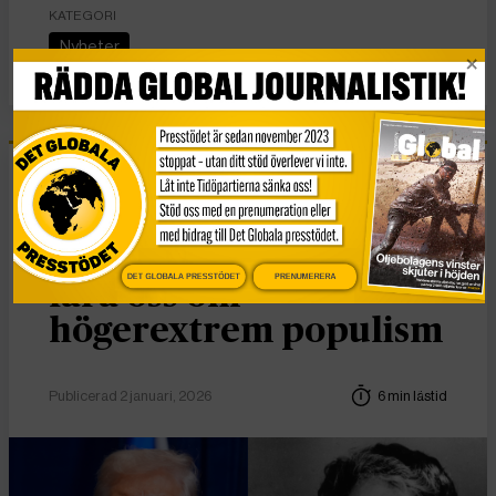
KATEGORI
Nyheter
Essä
Vad Hanna Arendt kan
DET GLOBALA PRESSTÖDET
PRENUMERERA
lära oss om
högerextrem populism
Publicerad 2 januari, 2026
6 min lästid