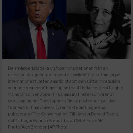
Den nyimperialistiska kraftdemonstrationen från en
amerikansk regering som avrättar civila båtbesättningar på
internationellt vatten samtidigt som den sätter in reguljära
väpnade styrkor på hemmaplan för att bekämpa brottslighet
framstår som en appell till samma instinkter som Arendt
skrev om, menar Christopher J Finlay, professor i politisk
teori vid Durham University i en text som tidigare har
publicerats i The Conversation. Till vänster Donald Trump,
och till höger Hannah Arendt, fotad 1969. Foto: AP
Photo/Alex Brandon | AP Photo