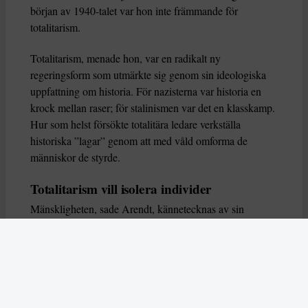
början av 1940-talet var hon inte främmande för
totalitarism.
Totalitarism, menade hon, var en radikalt ny
regeringsform som utmärkte sig genom sin ideologiska
uppfattning om historia. För nazisterna var historia en
krock mellan raser; för stalinismen var det en klasskamp.
Hur som helst försökte totalitära ledare verkställa
historiska ”lagar” genom att med våld omforma de
människor de styrde.
Totalitarism vill isolera individer
Mänskligheten, sade Arendt, kännetecknas av sin
oändliga variation – ingen person kan någonsin helt
ersätta en annan. Totalitarism syftade till att förstöra
detta. Den isolerade individer, upplöste de band genom
vilka de förenar och stärker varandra, och försökte
utplåna den mänskliga personligheten.