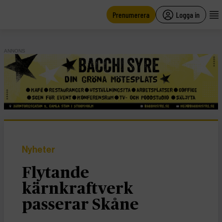
main
content
Prenumerera
Logga in
ANNONS
Nyheter
Flytande
kärnkraftverk
passerar Skåne