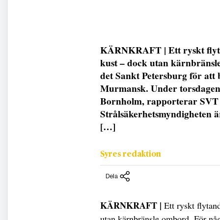
KÄRNKRAFT | Ett ryskt flyt
kust – dock utan kärnbräns
det Sankt Petersburg för att 
Murmansk. Under torsdagen 
Bornholm, rapporterar SVT 
Strålsäkerhetsmyndigheten är
[…]
Syres redaktion
Dela
KÄRNKRAFT |
Ett ryskt flyta
utan kärnbränsle ombord. För någ