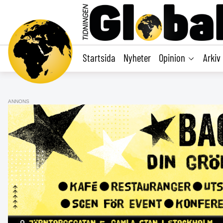
main
content
Startsida
Nyheter
Opinion
Arkiv
ANNONS