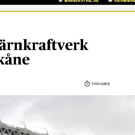
kärnkraftverk
Skåne
1 min lästid