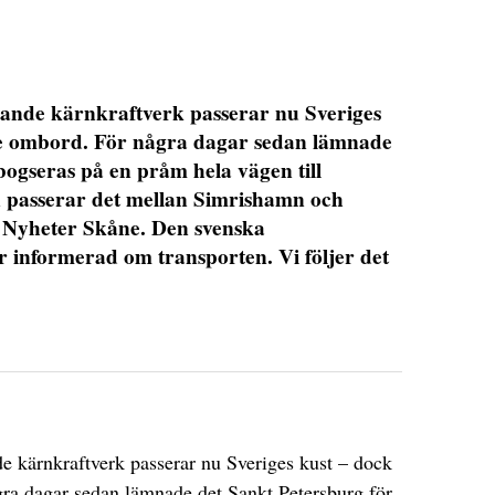
ande kärnkraftverk passerar nu Sveriges
le ombord. För några dagar sedan lämnade
bogseras på en pråm hela vägen till
passerar det mellan Simrishamn och
Nyheter Skåne. Den svenska
 informerad om transporten. Vi följer det
DET GLOBALA PRESSTÖDET
PRENUMERERA
nde kärnkraftverk passerar nu Sveriges kust – dock
ra dagar sedan lämnade det Sankt Petersburg för