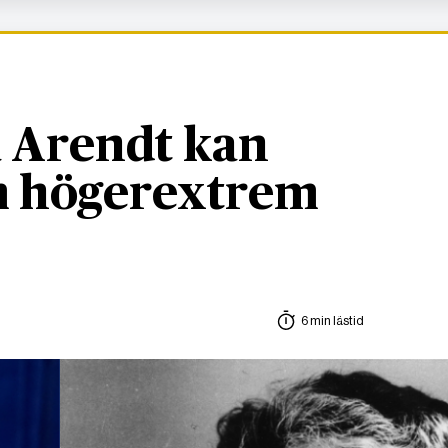
 Arendt kan
om högerextrem
6 min lästid