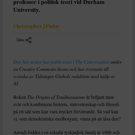
professor i politisk teori vid Durham
University.
Christopher J Finlay
Dela
Den här texten har publicerats i The Conversation
under
en Creative Commons-licens och har översatts till
svenska av Tidningen Globals redaktion med hjälp av
AI
.
Boken
The Origins of Totalitarianism
är briljant men
svår och kombinerar historia, statsvetenskap och filosofi
på ett sätt som kan vara mycket förvirrande. Så vad kan
vi, som demokratiska medborgare, vinna på att läsa den?
Arendt föddes i en sekulär tyskjudisk familj år 1906 och