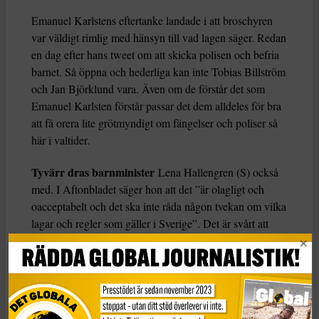
Emanuel Karlstens eftertanke landade i att broschyren
var väldigt rimlig med hänsyn till vad lagen säger. Redan
en dag efter hans tweet om att skicka polisen och befria
barnet. Så öppna och hederliga kan inte Tobias Billström
och Jan Björklund vara. Även om de förstår det som
Emanuel Karlsten förstår passar det dem alldeles för bra
att få orera lite grötmyndigt om fängelser och poliser så
här i valtider.
Tyvärr dras barnminister
Lena Hallengren (S) också
med. I Aftonbladet säger hon att det ”är olagligt och
oacceptabelt och det ska inte råda någon tvekan om vilka
lagar och regler som gäller i Sverige”. Det är svårt att
tänka sig att hon har läst texten, för i den står vad som är
olagligt och oacceptabelt och vilka lagar och regler som
gäller. Det verkar som om hon har förskräckts av
Twitterstormen och reagerat med ryggmärgen. Och så,
redan ett par dagar efter att broschyren kom ut, är den