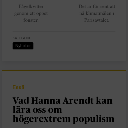
Fågelkvitter
Det är för sent att
genom ett öppet
nå klimatmålen i
fönster.
Parisavtalet.
KATEGORI
Nyheter
Essä
Vad Hanna Arendt kan
lära oss om
högerextrem populism