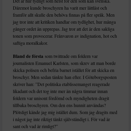
Det är hur tydligt som helst för den som kan svenska.
Däremot kunde broschyren ha varit mer lättläst och
framför allt skulle den behöva finnas på fler språk. Men
jag tror inte att kritiken handlar om tydlighet, hur många
gånger ordet än upprepas. Jag tror att det är den sakliga
tonen som provocerar. Frånvaron av indignation, hot och
saftiga moralkakor.
Bland de första
som twittrade om foldern var
journalisten Emanuel Karlsten, som skrev att man borde
skicka polisen och befria barnet istället för att skicka en
broschyr. Men sedan tänkte han efter. I Göteborgsposten
skriver han: ”Det politiska etablissemanget reagerade
likadant och det tog inte mer än några timmar innan
foldern var unisont fördömd och myndigheten dragit
tillbaka broschyren. Om den ens hunnit användas?
Plötsligt kände jag mig istället dum. Som jag dragits med
i något jag inte riktigt tänkt självständigt i. För vad är
sant och vad är rimligt?”