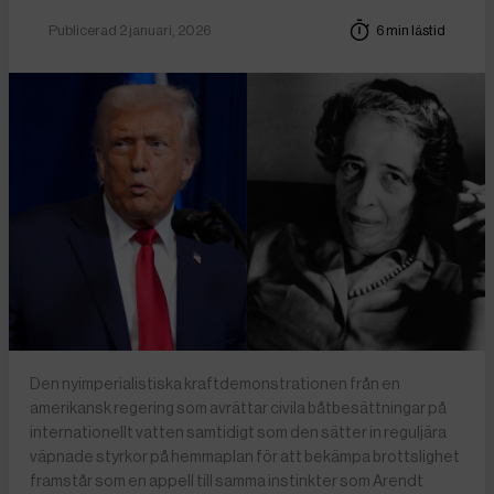
Publicerad 2 januari, 2026
6 min lästid
Den nyimperialistiska kraftdemonstrationen från en
amerikansk regering som avrättar civila båtbesättningar på
internationellt vatten samtidigt som den sätter in reguljära
väpnade styrkor på hemmaplan för att bekämpa brottslighet
framstår som en appell till samma instinkter som Arendt