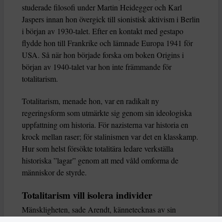
studerade filosofi under Martin Heidegger och Karl
Jaspers innan hon övergick till sionistisk aktivism i Berlin
i början av 1930-talet. Efter en kontakt med gestapo
flydde hon till Frankrike och lämnade Europa 1941 för
USA. Så när hon började forska om boken Origins i
början av 1940-talet var hon inte främmande för
totalitarism.
Totalitarism, menade hon, var en radikalt ny
regeringsform som utmärkte sig genom sin ideologiska
uppfattning om historia. För nazisterna var historia en
krock mellan raser; för stalinismen var det en klasskamp.
Hur som helst försökte totalitära ledare verkställa
historiska ”lagar” genom att med våld omforma de
människor de styrde.
Totalitarism vill isolera individer
Mänskligheten, sade Arendt, kännetecknas av sin
oändliga variation – ingen person kan någonsin helt