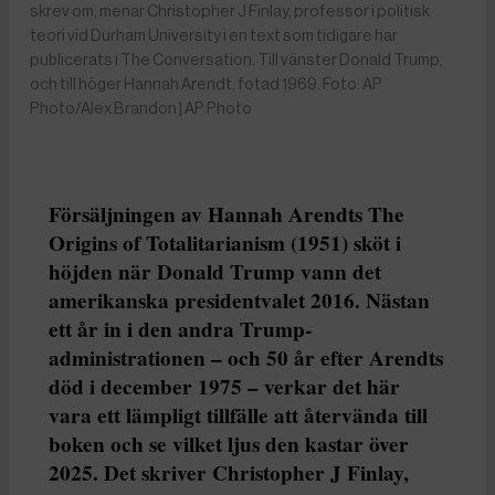
skrev om, menar Christopher J Finlay, professor i politisk
teori vid Durham University i en text som tidigare har
publicerats i The Conversation. Till vänster Donald Trump,
och till höger Hannah Arendt, fotad 1969. Foto: AP
Photo/Alex Brandon | AP Photo
Försäljningen av Hannah Arendts The
Origins of Totalitarianism (1951) sköt i
höjden när Donald Trump vann det
amerikanska presidentvalet 2016. Nästan
ett år in i den andra Trump-
administrationen – och 50 år efter Arendts
död i december 1975 – verkar det här
vara ett lämpligt tillfälle att återvända till
boken och se vilket ljus den kastar över
2025. Det skriver Christopher J Finlay,