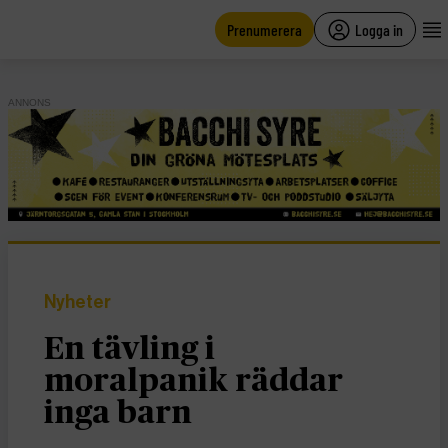
main
content
Prenumerera
Logga in
ANNONS
Nyheter
En tävling i
moralpanik räddar
inga barn