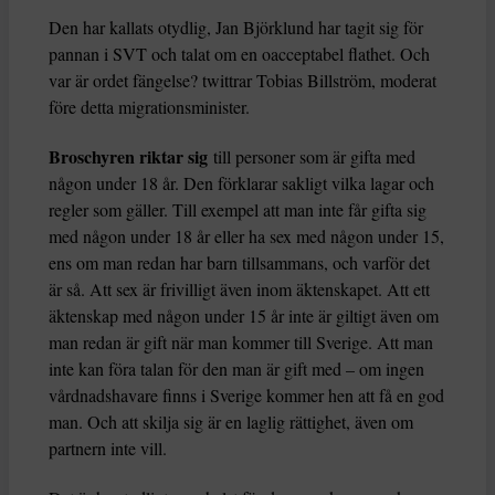
Den har kallats otydlig, Jan Björklund har tagit sig för
pannan i SVT och talat om en oacceptabel flathet. Och
var är ordet fängelse? twittrar Tobias Billström, moderat
före detta migrationsminister.
Broschyren riktar sig
till personer som är gifta med
någon under 18 år. Den förklarar sakligt vilka lagar och
regler som gäller. Till exempel att man inte får gifta sig
med någon under 18 år eller ha sex med någon under 15,
ens om man redan har barn tillsammans, och varför det
är så. Att sex är frivilligt även inom äktenskapet. Att ett
äktenskap med någon under 15 år inte är giltigt även om
man redan är gift när man kommer till Sverige. Att man
inte kan föra talan för den man är gift med – om ingen
vårdnadshavare finns i Sverige kommer hen att få en god
man. Och att skilja sig är en laglig rättighet, även om
partnern inte vill.