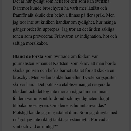
Det är hur tydligt som helst för den som kan svenska.
Däremot kunde broschyren ha varit mer lättläst och
framför allt skulle den behöva finnas på fler språk. Men
jag tror inte att kritiken handlar om tydlighet, hur många
gånger ordet än upprepas. Jag tror att det är den sakliga
tonen som provocerar. Frånvaron av indignation, hot och
saftiga moralkakor.
Bland de första
som twittrade om foldern var
journalisten Emanuel Karlsten, som skrev att man borde
skicka polisen och befria barnet istället för att skicka en
broschyr. Men sedan tänkte han efter. I Göteborgsposten
skriver han: ”Det politiska etablissemanget reagerade
likadant och det tog inte mer än några timmar innan
foldern var unisont fördömd och myndigheten dragit
tillbaka broschyren. Om den ens hunnit användas?
Plötsligt kände jag mig istället dum. Som jag dragits med
i något jag inte riktigt tänkt självständigt i. För vad är
sant och vad är rimligt?”