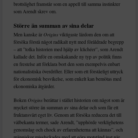
brottslighet framstår som en appell till samma instinkter
som Arendt skrev om.
Större än summan av sina delar
Men kanske är
Origins
viktigaste lärdom den om att
försöka förstå något radikalt nytt med föråldrade begrepp
– att ”tolka historien med hjälp av klichéer”, som Arendt
kallade det. Inför en omskakande ny typ av politik finns
en frestelse att förklara bort den som exempelvis enbart
nationalistiska överdrifter. Eller som ett förståeligt uttryck
för ekonomisk besvikelse, som enkelt kan bemötas med
ekonomiska åtgärder.
Boken
Origins
berättar i stället historien om något som är
mycket större än summan av sina delar och som får ett
fruktansvärt eget liv. Genom att försöka reducera det till
välbekanta termer, sade Arendt, ”upphörde verklighetens
genomslag och chock av erfarenheterna att kännas”, och
människor misslyckades med att göra motstånd just när