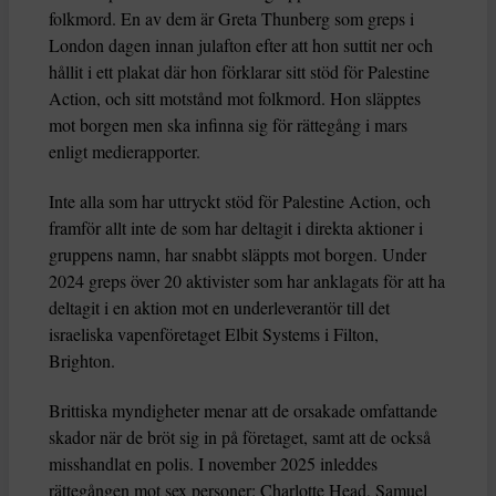
folkmord. En av dem är Greta Thunberg som greps i
London dagen innan julafton efter att hon suttit ner och
hållit i ett plakat där hon förklarar sitt stöd för Palestine
Action, och sitt motstånd mot folkmord. Hon släpptes
mot borgen men ska infinna sig för rättegång i mars
enligt medierapporter.
Inte alla som har uttryckt stöd för Palestine Action, och
framför allt inte de som har deltagit i direkta aktioner i
gruppens namn, har snabbt släppts mot borgen. Under
2024 greps över 20 aktivister som har anklagats för att ha
deltagit i en aktion mot en underleverantör till det
israeliska vapenföretaget Elbit Systems i Filton,
Brighton.
Brittiska myndigheter menar att de orsakade omfattande
skador när de bröt sig in på företaget, samt att de också
misshandlat en polis. I november 2025 inleddes
rättegången mot sex personer: Charlotte Head, Samuel