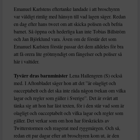
Emanuel Karlstens eftertanke landade i att broschyren
var väldigt rimlig med hänsyn till vad lagen säger. Redan
en dag efter hans tweet om att skicka polisen och befria
barnet. Så öppna och hederliga kan inte Tobias Billström
och Jan Björklund vara. Även om de förstår det som
Emanuel Karlsten förstår passar det dem alldeles för bra
att få orera lite grötmyndigt om fängelser och poliser så
här i valtider.
Tyvärr dras barnminister
Lena Hallengren (S) också
med. I Aftonbladet säger hon att det ”är olagligt och
oacceptabelt och det ska inte råda någon tvekan om vilka
lagar och regler som gäller i Sverige”. Det är svårt att
tänka sig att hon har läst texten, för i den står vad som är
olagligt och oacceptabelt och vilka lagar och regler som
gäller. Det verkar som om hon har förskräckts av
Twitterstormen och reagerat med ryggmärgen. Och så,
redan ett par dagar efter att broschyren kom ut, är den