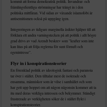
kommit att forma demokratisk politik. Invandrar- och
främlingsfientliga strömningar har trängt in i den
politiska mittfåran. Vid sidan av växande islamofobi är
antisemitismen också på uppgång igen.
Integreringen av tidigare marginella åsikter hjälper till att
förklara ett andra varningstecken på att politik i allt högre
grad drivs av vad Arendt beskrev som ”krafter som inte
kan litas på att följa reglerna för sunt förnuft och
egenintresse”.
Flyr in i konspirationsteorier
En förenklad politik av ideologisk fantasi och paranoia
tar över i stället. Den tilltalar mest de isolerade och
ensamma, människor som är vilse i samhället och som
har gett upp hoppet om att någon någonsin kommer att ta
itu med deras verkliga intressen och bekymmer. Ständigt
frustrerade av verkligheten söker de i stället flykt i
konspirationsteorier.