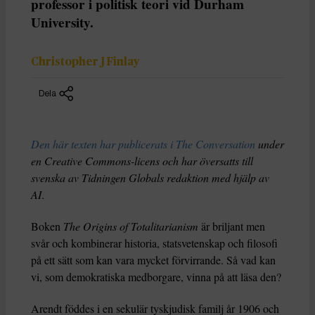
professor i politisk teori vid Durham
University.
Christopher J Finlay
Dela
Den här texten har publicerats i The Conversation
under
en Creative Commons-licens och har översatts till
svenska av Tidningen Globals redaktion med hjälp av
AI
.
Boken
The Origins of Totalitarianism
är briljant men
svår och kombinerar historia, statsvetenskap och filosofi
på ett sätt som kan vara mycket förvirrande. Så vad kan
vi, som demokratiska medborgare, vinna på att läsa den?
Arendt föddes i en sekulär tyskjudisk familj år 1906 och