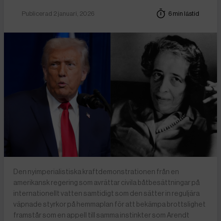
Publicerad 2 januari, 2026
6 min lästid
Den nyimperialistiska kraftdemonstrationen från en
amerikansk regering som avrättar civila båtbesättningar på
internationellt vatten samtidigt som den sätter in reguljära
väpnade styrkor på hemmaplan för att bekämpa brottslighet
framstår som en appell till samma instinkter som Arendt