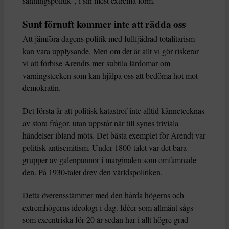
sanningspolitik”, i sin mest extrema form.
Sunt förnuft kommer inte att rädda oss
Att jämföra dagens politik med fullfjädrad totalitarism
kan vara upplysande. Men om det är allt vi gör riskerar
vi att förbise Arendts mer subtila lärdomar om
varningstecken som kan hjälpa oss att bedöma hot mot
demokratin.
Det första är att politisk katastrof inte alltid kännetecknas
av stora frågor, utan uppstår när till synes triviala
händelser ibland möts. Det bästa exemplet för Arendt var
politisk antisemitism. Under 1800-talet var det bara
grupper av galenpannor i marginalen som omfamnade
den. På 1930-talet drev den världspolitiken.
Detta överensstämmer med den hårda högerns och
extremhögerns ideologi i dag. Idéer som allmänt sågs
som excentriska för 20 år sedan har i allt högre grad