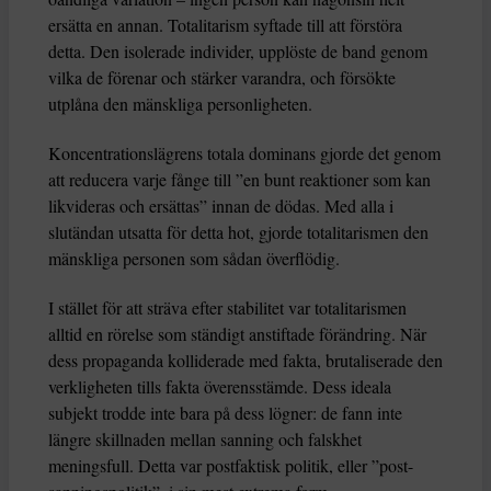
ersätta en annan. Totalitarism syftade till att förstöra
detta. Den isolerade individer, upplöste de band genom
vilka de förenar och stärker varandra, och försökte
utplåna den mänskliga personligheten.
Koncentrationslägrens totala dominans gjorde det genom
att reducera varje fånge till ”en bunt reaktioner som kan
likvideras och ersättas” innan de dödas. Med alla i
slutändan utsatta för detta hot, gjorde totalitarismen den
mänskliga personen som sådan överflödig.
I stället för att sträva efter stabilitet var totalitarismen
alltid en rörelse som ständigt anstiftade förändring. När
dess propaganda kolliderade med fakta, brutaliserade den
verkligheten tills fakta överensstämde. Dess ideala
subjekt trodde inte bara på dess lögner: de fann inte
längre skillnaden mellan sanning och falskhet
meningsfull. Detta var postfaktisk politik, eller ”post-