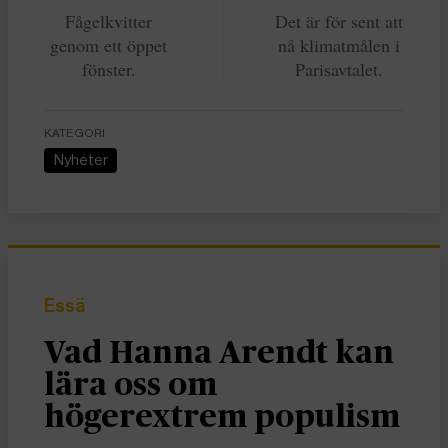
Fågelkvitter
Det är för sent att
genom ett öppet
nå klimatmålen i
fönster.
Parisavtalet.
KATEGORI
Nyheter
Essä
Vad Hanna Arendt kan
lära oss om
högerextrem populism