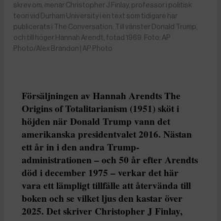
skrev om, menar Christopher J Finlay, professor i politisk
teori vid Durham University i en text som tidigare har
publicerats i The Conversation. Till vänster Donald Trump,
och till höger Hannah Arendt, fotad 1969. Foto: AP
Photo/Alex Brandon | AP Photo
Försäljningen av Hannah Arendts The
Origins of Totalitarianism (1951) sköt i
höjden när Donald Trump vann det
amerikanska presidentvalet 2016. Nästan
ett år in i den andra Trump-
administrationen – och 50 år efter Arendts
död i december 1975 – verkar det här
vara ett lämpligt tillfälle att återvända till
boken och se vilket ljus den kastar över
2025. Det skriver Christopher J Finlay,