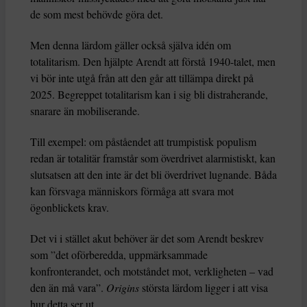
de som mest behövde göra det.
Men denna lärdom gäller också själva idén om
totalitarism. Den hjälpte Arendt att förstå 1940-talet, men
vi bör inte utgå från att den går att tillämpa direkt på
2025. Begreppet totalitarism kan i sig bli distraherande,
snarare än mobiliserande.
Till exempel: om påståendet att trumpistisk populism
redan är totalitär framstår som överdrivet alarmistiskt, kan
slutsatsen att den inte är det bli överdrivet lugnande. Båda
kan försvaga människors förmåga att svara mot
ögonblickets krav.
Det vi i stället akut behöver är det som Arendt beskrev
som ”det oförberedda, uppmärksammade
konfronterandet, och motståndet mot, verkligheten – vad
den än må vara”.
Origins
största lärdom ligger i att visa
hur detta ser ut.