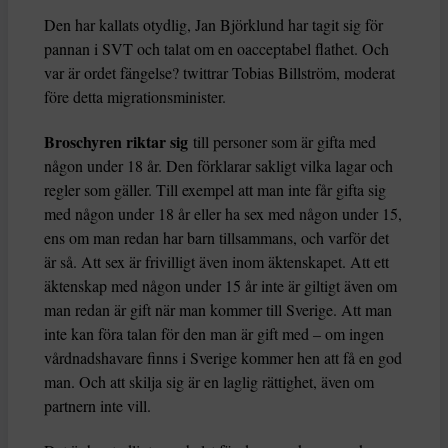
Den har kallats otydlig, Jan Björklund har tagit sig för
pannan i SVT och talat om en oacceptabel flathet. Och
var är ordet fängelse? twittrar Tobias Billström, moderat
före detta migrationsminister.
Broschyren riktar sig
till personer som är gifta med
någon under 18 år. Den förklarar sakligt vilka lagar och
regler som gäller. Till exempel att man inte får gifta sig
med någon under 18 år eller ha sex med någon under 15,
ens om man redan har barn tillsammans, och varför det
är så. Att sex är frivilligt även inom äktenskapet. Att ett
äktenskap med någon under 15 år inte är giltigt även om
man redan är gift när man kommer till Sverige. Att man
inte kan föra talan för den man är gift med – om ingen
vårdnadshavare finns i Sverige kommer hen att få en god
man. Och att skilja sig är en laglig rättighet, även om
partnern inte vill.