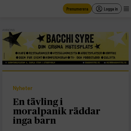
main
content
Prenumerera
Logga in
ANNONS
Nyheter
En tävling i
moralpanik räddar
inga barn