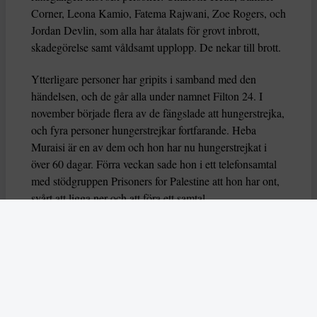
Corner, Leona Kamio, Fatema Rajwani, Zoe Rogers, och
Jordan Devlin, som alla har åtalats för grovt inbrott,
skadegörelse samt våldsamt upplopp. De nekar till brott.
Ytterligare personer har gripits i samband med den
händelsen, och de går alla under namnet Filton 24. I
november började flera av de fängslade att hungerstrejka,
och fyra personer hungerstrejkar fortfarande. Heba
Muraisi är en av dem och hon har nu hungerstrejkat i
över 60 dagar. Förra veckan sade hon i ett telefonsamtal
med stödgruppen Prisoners for Palestine att hon har ont,
svårt att ligga ner och att föra ett samtal.
Nu varnar också flera FN-experter för att deras liv är i
fara, genom organsvikt eller hjärtarytmi riskerar de att dö
eller allvarligt skadas. Experterna uttrycker också oro
över hur deras grundläggande rättigheter har behandlas
av brittiska myndigheter.