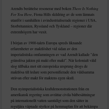
Arendts berättelse resonerar med boken
There Is Nothing
For You Here
, Fiona Hills skildring av de som lämnats
utanför i samhällen i avindustrialiserade regioner i USA,
Storbritannien, Ryssland och Tyskland – regioner där
extremhögern har vuxit.
I början av 1900-talets Europa spreds liknande
erfarenheter av maktlöshet vid sidan av den
imperialistiska omfamningen av vad Arendt kallade ”den
gränslösa jakten på makt efter makt”. När kolonialt våld
slog tillbaka mot sitt europeiska ursprung drogs de
maktlösa till ledare som personifierade den våldsamma
strävan efter makt för maktens egen skull.
Den nyimperialistiska kraftdemonstrationen från en
amerikansk regering som avrättar civila båtbesättningar
på internationellt vatten samtidigt som den sätter in
reguljära väpnade styrkor på hemmaplan för att bekämpa