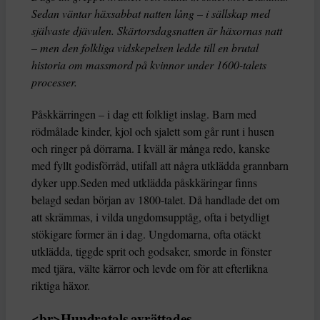
Sedan väntar häxsabbat natten lång – i sällskap med
självaste djävulen. Skärtorsdagsnatten är häxornas natt
– men den folkliga vidskepelsen ledde till en brutal
historia om massmord på kvinnor under 1600-talets
processer.
Påskkärringen – i dag ett folkligt inslag. Barn med
rödmålade kinder, kjol och sjalett som går runt i husen
och ringer på dörrarna. I kväll är många redo, kanske
med fyllt godisförråd, utifall att några utklädda grannbarn
dyker upp.Seden med utklädda påskkäringar finns
belagd sedan början av 1800-talet. Då handlade det om
att skrämmas, i vilda ungdomsupptåg, ofta i betydligt
stökigare former än i dag. Ungdomarna, ofta otäckt
utklädda, tiggde sprit och godsaker, smorde in fönster
med tjära, välte kärror och levde om för att efterlikna
riktiga häxor.
<br>Hundratals avrättades