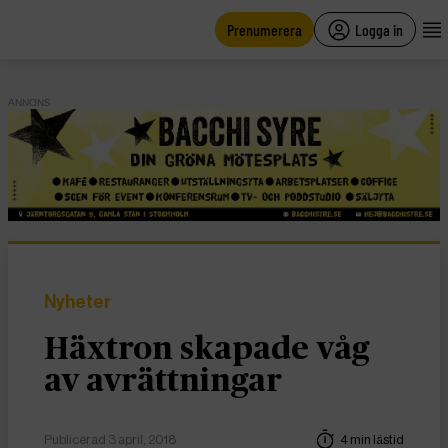
main
content
Prenumerera
Logga in
ANNONS
Nyheter
Häxtron skapade våg
av avrättningar
Publicerad 3 april, 2018
4 min lästid