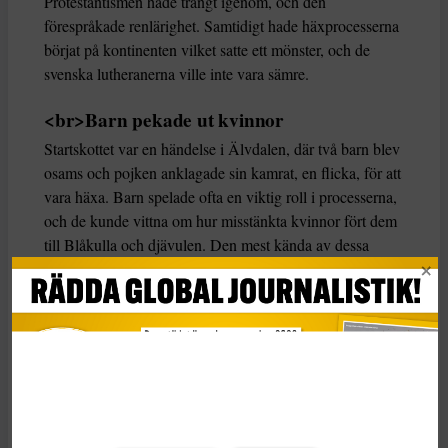
Protestantismen hade trängt igenom, och den
förespråkade renlärighet. Samtidigt hade häxprocesserna
börjat på kontinenten vilket satte ett mönster, och de
svenska lutheranerna ville inte vara sämre.
<br>Barn pekade ut kvinnor
Startskottet var en händelse i Älvdalen, där två barn blev
osams och pojken anklagade sin kamrat, en flicka, för att
vara häxa. Barn spelade ofta en viktig roll i processerna,
och de kunde vittna om hur misstänkta kvinnor fört dem
till Blåkulla och djävulen. Den mest kända av dessa
barnvittnen är den så kallade Gävlepojken, som pekade
ut flera kvinnor som häxor innan hans lögner avslöjades
– och han själv dömdes till döden. Efter detta började
hysterin mattas av.
Det fanns personer som genomskådade det hela, både
bland prästerna men även adelsmän med mer modern
utbildning.