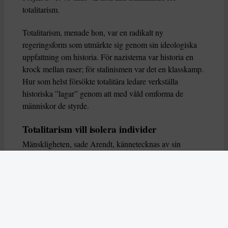
totalitarism.
Totalitarism, menade hon, var en radikalt ny
regeringsform som utmärkte sig genom sin ideologiska
uppfattning om historia. För nazisterna var historia en
krock mellan raser; för stalinismen var det en klasskamp.
Hur som helst försökte totalitära ledare verkställa
historiska ”lagar” genom att med våld omforma de
människor de styrde.
Totalitarism vill isolera individer
Mänskligheten, sade Arendt, kännetecknas av sin
oändliga variation – ingen person kan någonsin helt
ersätta en annan. Totalitarism syftade till att förstöra
detta. Den isolerade individer, upplöste de band genom
vilka de förenar och stärker varandra, och försökte
utplåna den mänskliga personligheten.
Koncentrationslägrens totala dominans gjorde det genom