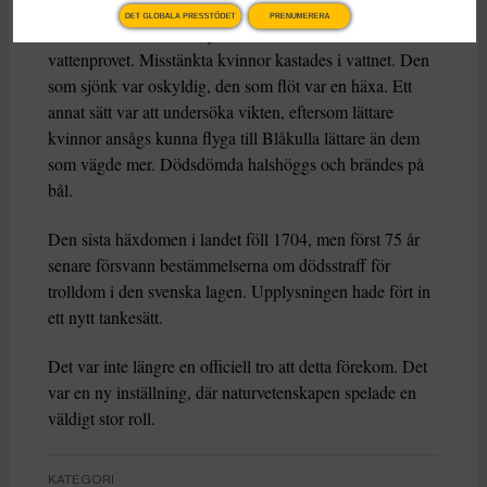
DET GLOBALA PRESSTÖDET
PRENUMERERA
Ett dåtida sätt att ”avslöja” en häxa var det så kallad
vattenprovet. Misstänkta kvinnor kastades i vattnet. Den
som sjönk var oskyldig, den som flöt var en häxa. Ett
annat sätt var att undersöka vikten, eftersom lättare
kvinnor ansågs kunna flyga till Blåkulla lättare än dem
som vägde mer. Dödsdömda halshöggs och brändes på
bål.
Den sista häxdomen i landet föll 1704, men först 75 år
senare försvann bestämmelserna om dödsstraff för
trolldom i den svenska lagen. Upplysningen hade fört in
ett nytt tankesätt.
Det var inte längre en officiell tro att detta förekom. Det
var en ny inställning, där naturvetenskapen spelade en
väldigt stor roll.
KATEGORI