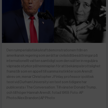
Den nyimperialistiska kraftdemonstrationen från en
amerikansk regering som avrättar civila båtbesättningar på
internationellt vatten samtidigt som den sätter in reguljära
väpnade styrkor på hemmaplan för att bekämpa brottslighet
framstår som en appell till samma instinkter som Arendt
skrev om, menar Christopher J Finlay, professor i politisk
teori vid Durham University i en text som tidigare har
publicerats i The Conversation. Till vänster Donald Trump,
och till höger Hannah Arendt, fotad 1969. Foto: AP
Photo/Alex Brandon | AP Photo