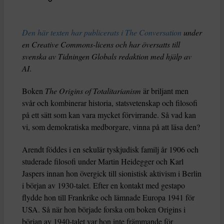
Den här texten har publicerats i The Conversation
under
en Creative Commons-licens och har översatts till
svenska av Tidningen Globals redaktion med hjälp av
AI
.
Boken
The Origins of Totalitarianism
är briljant men
svår och kombinerar historia, statsvetenskap och filosofi
på ett sätt som kan vara mycket förvirrande. Så vad kan
vi, som demokratiska medborgare, vinna på att läsa den?
Arendt föddes i en sekulär tyskjudisk familj år 1906 och
studerade filosofi under Martin Heidegger och Karl
Jaspers innan hon övergick till sionistisk aktivism i Berlin
i början av 1930-talet. Efter en kontakt med gestapo
flydde hon till Frankrike och lämnade Europa 1941 för
USA. Så när hon började forska om boken Origins i
början av 1940-talet var hon inte främmande för