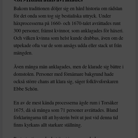
Bakom traditionen döljer sig en hård historia om rädslan
för det onda som tog sig bestialiska uttryck. Under
häxprocesserna på 1660- och 1670-talet avrättades runt
300 personer, främst kvinnor, som anklagades för häxeri.
Och vilken kvinna som helst kunde drabbas, även om de
utpekade ofta var de som ansågs udda eller stack ut från
mängden.
Även många män anklagades, men de klarade sig bättre i
domstolen. Personer med förnämare bakgrund hade
också större chans att klara sig, säger folklivsforskaren
Ebbe Schön.
En av de mest kända processerna ägde rum i Torsåker
1675, då så många som 71 personer avrättades. Bland
förklaringarna till att hysterin bröt ut just vid denna tid
finns kyrkans allt starkare ställning.