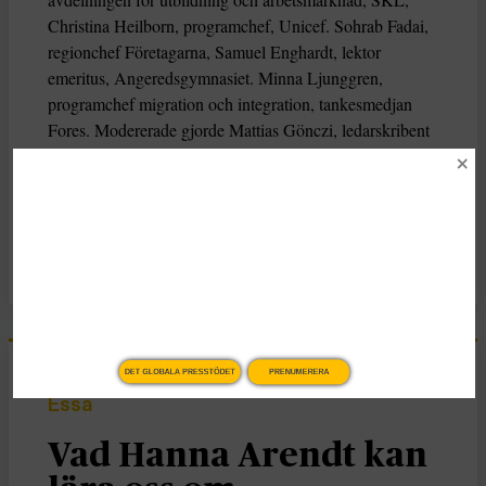
Christina Heilborn, programchef, Unicef. Sohrab Fadai,
regionchef Företagarna, Samuel Enghardt, lektor
emeritus, Angeredsgymnasiet. Minna Ljunggren,
programchef migration och integration, tankesmedjan
Fores. Modererade gjorde Mattias Gönczi, ledarskribent
på Syre. Arrangör: Syre
KATEGORI
Nyheter
DET GLOBALA PRESSTÖDET
PRENUMERERA
Essä
Vad Hanna Arendt kan