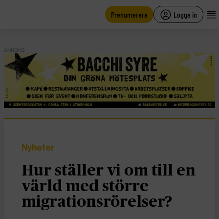
main
content
Prenumerera
Logga in
ANNONS
Nyheter
Hur ställer vi om till en
värld med större
migrationsrörelser?