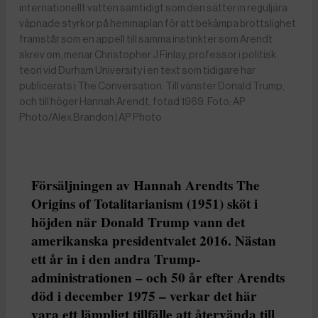
internationellt vatten samtidigt som den sätter in reguljära
väpnade styrkor på hemmaplan för att bekämpa brottslighet
framstår som en appell till samma instinkter som Arendt
skrev om, menar Christopher J Finlay, professor i politisk
teori vid Durham University i en text som tidigare har
publicerats i The Conversation. Till vänster Donald Trump,
och till höger Hannah Arendt, fotad 1969. Foto: AP
Photo/Alex Brandon | AP Photo
Försäljningen av Hannah Arendts The
Origins of Totalitarianism (1951) sköt i
höjden när Donald Trump vann det
amerikanska presidentvalet 2016. Nästan
ett år in i den andra Trump-
administrationen – och 50 år efter Arendts
död i december 1975 – verkar det här
vara ett lämpligt tillfälle att återvända till