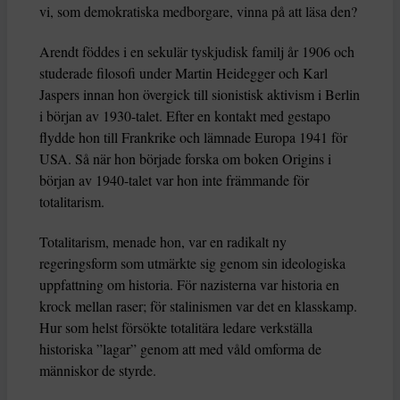
vi, som demokratiska medborgare, vinna på att läsa den?
Arendt föddes i en sekulär tyskjudisk familj år 1906 och
studerade filosofi under Martin Heidegger och Karl
Jaspers innan hon övergick till sionistisk aktivism i Berlin
i början av 1930-talet. Efter en kontakt med gestapo
flydde hon till Frankrike och lämnade Europa 1941 för
USA. Så när hon började forska om boken Origins i
början av 1940-talet var hon inte främmande för
totalitarism.
Totalitarism, menade hon, var en radikalt ny
regeringsform som utmärkte sig genom sin ideologiska
uppfattning om historia. För nazisterna var historia en
krock mellan raser; för stalinismen var det en klasskamp.
Hur som helst försökte totalitära ledare verkställa
historiska ”lagar” genom att med våld omforma de
människor de styrde.