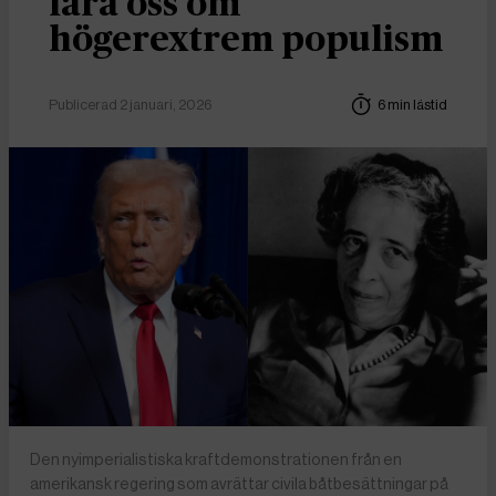
lära oss om
högerextrem populism
Publicerad 2 januari, 2026
6 min lästid
Den nyimperialistiska kraftdemonstrationen från en
amerikansk regering som avrättar civila båtbesättningar på