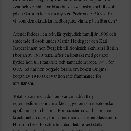
svår och kombinerar historia, statsvetenskap och filosofi
på ett sätt som kan vara mycket förvirrande. Så vad kan
vi, som demokratiska medborgare, vinna på att läsa den?
Arendt föddes i en sekulär tyskjudisk familj år 1906 och
studerade filosofi under Martin Heidegger och Karl
Jaspers innan hon övergick till sionistisk aktivism i Berlin
i början av 1930-talet. Efter en kontakt med gestapo
flydde hon till Frankrike och lämnade Europa 1941 för
USA. Så när hon började forska om boken Origins i
början av 1940-talet var hon inte främmande för
totalitarism.
Totalitarism, menade hon, var en radikalt ny
regeringsform som utmärkte sig genom sin ideologiska
uppfattning om historia. För nazisterna var historia en
krock mellan raser; för stalinismen var det en klasskamp.
Hur som helst försökte totalitära ledare verkställa