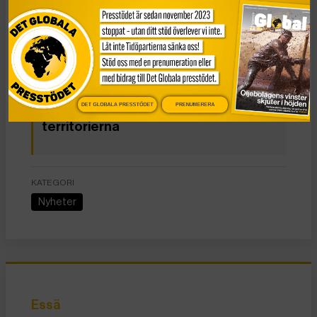
Bakgrund: Demonstrationerna i Gaza
DET GLOBALA PRESSTÖDET
PRENUMERERA
Bakgrund: Israel och de ockuperade
territorierna
KATEGORI
Nyheter
Essä