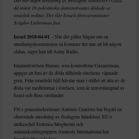
Det blir ingen utredning av fredagens händelser i Gaza,
då minst 16 palestinska demonstranter dödade av
israelisk militär. Det slår Israels försvarsminister
Avigdor Lieberman fast.
Israel 2018-04-01
– När det gäller frågan om en
utredningskommission så kommer det inte att bli någon
sådan, säger han till Army Radio.
Islamiströrelsen Hamas, som kontrollerar Gazaremsan,
uppger att fem av de döda tillhörde rörelsens väpnade
gren. Från israeliskt håll hävdar man i stället att åtta av de
döda var medlemmar i rörelsen, som är terrorstämplad av
Israel och flera västländer.
FN:s generalsekreterare António Guterres har begärt en
oberoende utredning av fredagens händelser. EU:s
utrikeschef Federica Mogherini och
människorättsgruppen Amnesty International har
framfört liknande krav.