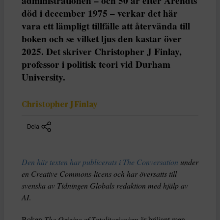
administrationen – och 50 år efter Arendts
död i december 1975 – verkar det här
vara ett lämpligt tillfälle att återvända till
boken och se vilket ljus den kastar över
2025. Det skriver Christopher J Finlay,
professor i politisk teori vid Durham
University.
Christopher J Finlay
Dela
Den här texten har publicerats i The Conversation
under
en Creative Commons-licens och har översatts till
svenska av Tidningen Globals redaktion med hjälp av
AI
.
Boken
The Origins of Totalitarianism
är briljant men