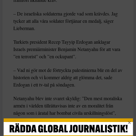
– De israeliska soldaterna gjorde vad som krävdes. Jag
tycker att alla våra soldater förtjänar en medalj, säger
Lieberman.
Turkiets president Recep Tayyip Erdogan anklagar
Israels premiärminister Benjamin Netanyahu för att vara
”en terrorist” och ”en ockupant”.
– Vad ni gör mot de förtryckta palestinierna blir en del av
historien och vi kommer aldrig att glömma det, sade
Erdogan i ett tv-tal på söndagen.
Netanyahu blev inte svaret skyldig: ”Den mest moraliska
armén i världen tillrättavisas inte av en moralitet från
någon som i åratal har bombat civila urskillningslöst”,
skrev han på Twitter med åsyftning på hur Turkiet har
farit fram mot kurderna.