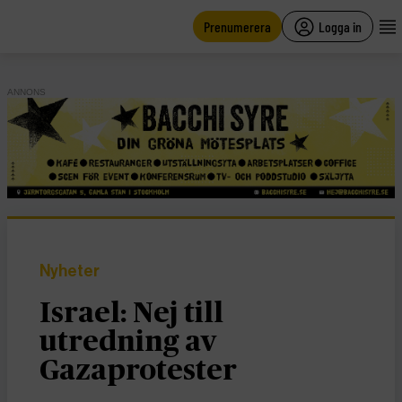
main
content
Prenumerera
Logga in
ANNONS
Nyheter
Israel: Nej till
utredning av
Gazaprotester