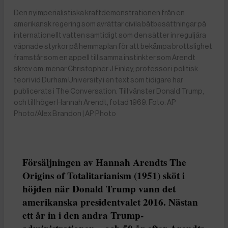
Den nyimperialistiska kraftdemonstrationen från en
amerikansk regering som avrättar civila båtbesättningar på
internationellt vatten samtidigt som den sätter in reguljära
väpnade styrkor på hemmaplan för att bekämpa brottslighet
framstår som en appell till samma instinkter som Arendt
skrev om, menar Christopher J Finlay, professor i politisk
teori vid Durham University i en text som tidigare har
publicerats i The Conversation. Till vänster Donald Trump,
och till höger Hannah Arendt, fotad 1969. Foto: AP
Photo/Alex Brandon | AP Photo
Försäljningen av Hannah Arendts The
Origins of Totalitarianism (1951) sköt i
höjden när Donald Trump vann det
amerikanska presidentvalet 2016. Nästan
ett år in i den andra Trump-