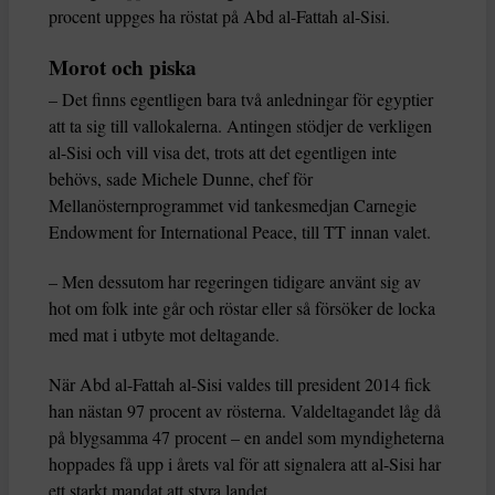
procent uppges ha röstat på Abd al-Fattah al-Sisi.
Morot och piska
– Det finns egentligen bara två anledningar för egyptier
att ta sig till vallokalerna. Antingen stödjer de verkligen
al-Sisi och vill visa det, trots att det egentligen inte
behövs, sade Michele Dunne, chef för
Mellanösternprogrammet vid tankesmedjan Carnegie
Endowment for International Peace, till TT innan valet.
– Men dessutom har regeringen tidigare använt sig av
hot om folk inte går och röstar eller så försöker de locka
med mat i utbyte mot deltagande.
När Abd al-Fattah al-Sisi valdes till president 2014 fick
han nästan 97 procent av rösterna. Valdeltagandet låg då
på blygsamma 47 procent – en andel som myndigheterna
hoppades få upp i årets val för att signalera att al-Sisi har
ett starkt mandat att styra landet.