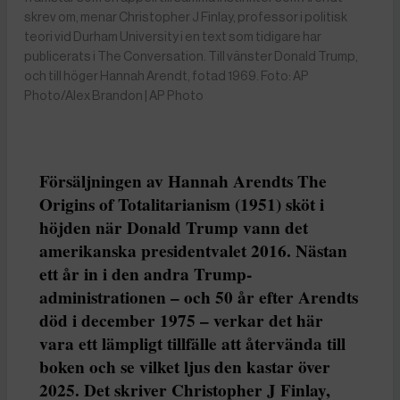
skrev om, menar Christopher J Finlay, professor i politisk
teori vid Durham University i en text som tidigare har
publicerats i The Conversation. Till vänster Donald Trump,
och till höger Hannah Arendt, fotad 1969. Foto: AP
Photo/Alex Brandon | AP Photo
Försäljningen av Hannah Arendts The
Origins of Totalitarianism (1951) sköt i
höjden när Donald Trump vann det
amerikanska presidentvalet 2016. Nästan
ett år in i den andra Trump-
administrationen – och 50 år efter Arendts
död i december 1975 – verkar det här
vara ett lämpligt tillfälle att återvända till
boken och se vilket ljus den kastar över
2025. Det skriver Christopher J Finlay,