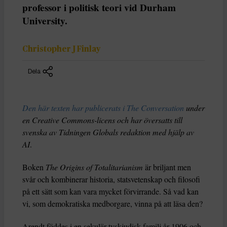
professor i politisk teori vid Durham
University.
Christopher J Finlay
Dela
Den här texten har publicerats i The Conversation
under
en Creative Commons-licens och har översatts till
svenska av Tidningen Globals redaktion med hjälp av
AI
.
Boken
The Origins of Totalitarianism
är briljant men
svår och kombinerar historia, statsvetenskap och filosofi
på ett sätt som kan vara mycket förvirrande. Så vad kan
vi, som demokratiska medborgare, vinna på att läsa den?
Arendt föddes i en sekulär tyskjudisk familj år 1906 och