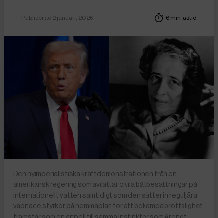
Publicerad 2 januari, 2026
6 min lästid
Den nyimperialistiska kraftdemonstrationen från en
amerikansk regering som avrättar civila båtbesättningar på
internationellt vatten samtidigt som den sätter in reguljära
väpnade styrkor på hemmaplan för att bekämpa brottslighet
framstår som en appell till samma instinkter som Arendt