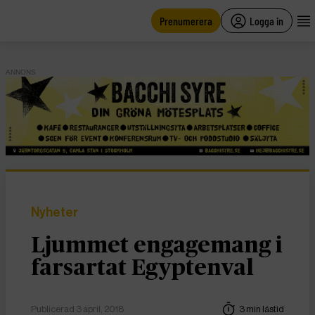
main
content
Prenumerera
Logga in
ANNONS
Nyheter
Ljummet engagemang i
farsartat Egyptenval
Publicerad 3 april, 2018
3 min lästid