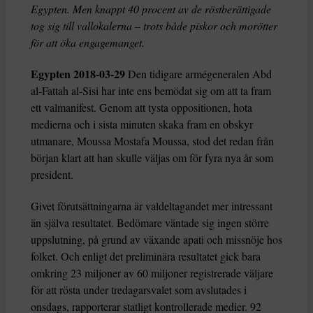
Egypten. Men knappt 40 procent av de röstberättigade
tog sig till vallokalerna – trots både piskor och morötter
för att öka engagemanget.
Egypten 2018-03-29
Den tidigare armégeneralen Abd
al-Fattah al-Sisi har inte ens bemödat sig om att ta fram
ett valmanifest. Genom att tysta oppositionen, hota
medierna och i sista minuten skaka fram en obskyr
utmanare, Moussa Mostafa Moussa, stod det redan från
början klart att han skulle väljas om för fyra nya år som
president.
Givet förutsättningarna är valdeltagandet mer intressant
än själva resultatet. Bedömare väntade sig ingen större
uppslutning, på grund av växande apati och missnöje hos
folket. Och enligt det preliminära resultatet gick bara
omkring 23 miljoner av 60 miljoner registrerade väljare
för att rösta under tredagarsvalet som avslutades i
onsdags, rapporterar statligt kontrollerade medier. 92