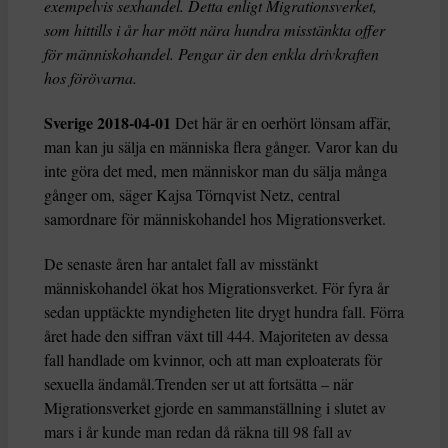
exempelvis sexhandel. Detta enligt Migrationsverket,
som hittills i år har mött nära hundra misstänkta offer
för människohandel. Pengar är den enkla drivkraften
hos förövarna.
Sverige 2018-04-01
Det här är en oerhört lönsam affär,
man kan ju sälja en människa flera gånger. Varor kan du
inte göra det med, men människor man du sälja många
gånger om, säger Kajsa Törnqvist Netz, central
samordnare för människohandel hos Migrationsverket.
De senaste åren har antalet fall av misstänkt
människohandel ökat hos Migrationsverket. För fyra år
sedan upptäckte myndigheten lite drygt hundra fall. Förra
året hade den siffran växt till 444. Majoriteten av dessa
fall handlade om kvinnor, och att man exploaterats för
sexuella ändamål.Trenden ser ut att fortsätta – när
Migrationsverket gjorde en sammanställning i slutet av
mars i år kunde man redan då räkna till 98 fall av