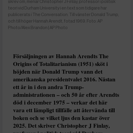
skrev om, menar Christopher J Finlay, professor i politisk
teori vid Durham University i en text som tidigare har
publicerats i The Conversation. Till vänster Donald Trump,
och till höger Hannah Arendt, fotad 1969. Foto: AP
Photo/Alex Brandon | AP Photo
Försäljningen av Hannah Arendts The
Origins of Totalitarianism (1951) sköt i
höjden när Donald Trump vann det
amerikanska presidentvalet 2016. Nästan
ett år in i den andra Trump-
administrationen – och 50 år efter Arendts
död i december 1975 – verkar det här
vara ett lämpligt tillfälle att återvända till
boken och se vilket ljus den kastar över
2025. Det skriver Christopher J Finlay,