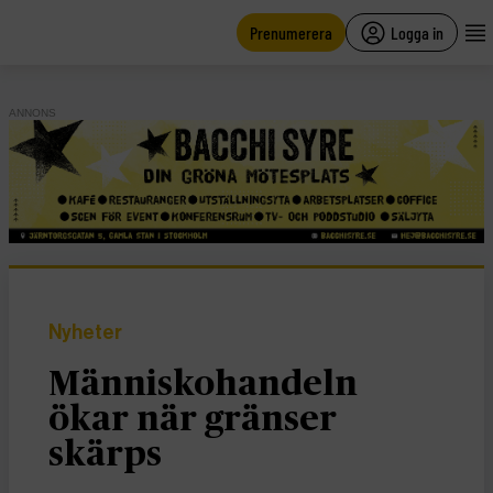
main
content
Prenumerera
Logga in
ANNONS
Nyheter
Människohandeln
ökar när gränser
skärps