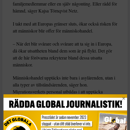
familjemedlemmar eller en själv någonting. Eller rädd för
hämnd, säger Kajsa Törnqvist Netz.
I takt med att Europas gränser sluts, ökar också risken för
att människor blir offer för människohandel.
– När det blir svårare och svårare att ta sig in i Europa,
då ökar utsattheten bland dem som är på flykt. Det gör
att de här förövarna rekryterar bland dessa utsatta
människor.
Människohandel upptäcks inte bara i asylärenden, utan i
alla typer av tillståndsärenden, säger hon.
Migrationsverkets personal utbildas i att upptäcka
misstänkta fall. Ofta pratar offren ogärna om det,
eftersom det är kopplat till känslor av skam och skuld.
En del har intalats att de gjort något olagligt, att de kan
”åka dit” om de berättar.