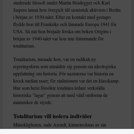
studerade filosofi under Martin Heidegger och Karl
Jaspers innan hon övergick till sionistisk aktivism i Berlin
i början av 1930-talet. Efter en kontakt med gestapo
flydde hon till Frankrike och lämnade Europa 1941 för
USA. Så när hon började forska om boken Origins i
början av 1940-talet var hon inte främmande för
totalitarism.
Totalitarism, menade hon, var en radikalt ny
regeringsform som utmärkte sig genom sin ideologiska
uppfattning om historia. För nazisterna var historia en
krock mellan raser; för stalinismen var det en klasskamp.
Hur som helst försökte totalitära ledare verkställa
historiska ”lagar” genom att med våld omforma de
människor de styrde.
Totalitarism vill isolera individer
Mänskligheten, sade Arendt, kännetecknas av sin
oändliga variation – ingen person kan någonsin helt