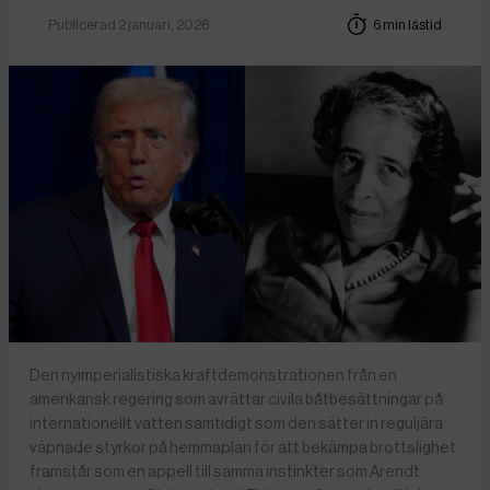
Publicerad 2 januari, 2026
6 min lästid
Den nyimperialistiska kraftdemonstrationen från en
amerikansk regering som avrättar civila båtbesättningar på
internationellt vatten samtidigt som den sätter in reguljära
väpnade styrkor på hemmaplan för att bekämpa brottslighet
framstår som en appell till samma instinkter som Arendt