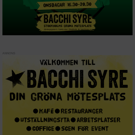
internationellt vatten samtidigt som den sätter in reguljära
väpnade styrkor på hemmaplan för att bekämpa brottslighet
framstår som en appell till samma instinkter som Arendt
skrev om, menar Christopher J Finlay, professor i politisk
teori vid Durham University i en text som tidigare har
publicerats i The Conversation. Till vänster Donald Trump,
och till höger Hannah Arendt, fotad 1969. Foto: AP
Photo/Alex Brandon | AP Photo
Försäljningen av Hannah Arendts The
Origins of Totalitarianism (1951) sköt i
höjden när Donald Trump vann det
amerikanska presidentvalet 2016. Nästan
ett år in i den andra Trump-
administrationen – och 50 år efter Arendts
död i december 1975 – verkar det här
vara ett lämpligt tillfälle att återvända till