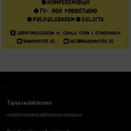
boken och se vilket ljus den kastar över
2025. Det skriver Christopher J Finlay,
professor i politisk teori vid Durham
University.
Christopher J Finlay
Dela
Den här texten har publicerats i The Conversation
under
en Creative Commons-licens och har översatts till
svenska av Tidningen Globals redaktion med hjälp av
AI
.
Boken
The Origins of Totalitarianism
är briljant men
svår och kombinerar historia, statsvetenskap och filosofi
på ett sätt som kan vara mycket förvirrande. Så vad kan