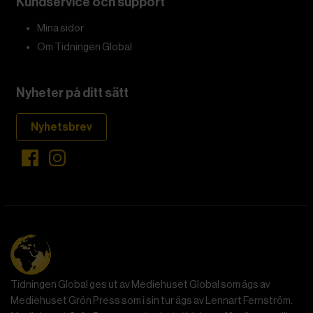
vi, som demokratiska medborgare, vinna på att läsa den?
Arendt föddes i en sekulär tyskjudisk familj år 1906 och
studerade filosofi under Martin Heidegger och Karl
Jaspers innan hon övergick till sionistisk aktivism i Berlin
i början av 1930-talet. Efter en kontakt med gestapo
flydde hon till Frankrike och lämnade Europa 1941 för
USA. Så när hon började forska om boken Origins i
början av 1940-talet var hon inte främmande för
totalitarism.
Totalitarism, menade hon, var en radikalt ny
regeringsform som utmärkte sig genom sin ideologiska
uppfattning om historia. För nazisterna var historia en
krock mellan raser; för stalinismen var det en klasskamp.
Hur som helst försökte totalitära ledare verkställa
historiska ”lagar” genom att med våld omforma de
människor de styrde.