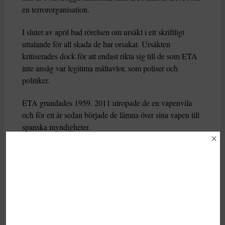
en terrororganisation.
I slutet av april bad rörelsen om ursäkt i ett skriftligt
uttalande för all skada de har orsakat. Ursäkten
kritiserades dock för att endast rikta sig till de som ETA
inte ansåg var legitima måltavlor, som poliser och
politiker.
ETA grundades 1959. 2011 utropade de en vapenvila
och för ett år sedan började de lämna över sina vapen till
spanska myndigheter.
Efter den offentliga ursäkten hölls stora demonstrationer i
Bilbao, den största staden i spanska Baskien, för att de
runt 300 ETA-medlemmar som sitter i fängelser i
Spanien, Frankrike och Portugal ska få bättre villkor.
Ytterligare ett 100-tal efterlysta medlemmar är på flykt.