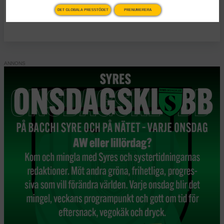
KATEGORI
DET GLOBALA PRESSTÖDET
PRENUMERERA
Nyheter
Essä
Vad Hanna Arendt kan
lära oss om
högerextrem populism
Publicerad 2 januari, 2026
6 min lästid
Den nyimperialistiska kraftdemonstrationen från en
amerikansk regering som avrättar civila båtbesättningar på