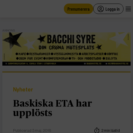
main
content
Prenumerera
Logga in
ANNONS
Nyheter
Baskiska ETA har
upplösts
Publicerad 3 maj, 2018
2 min lästid