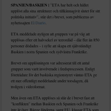
SPANIEN/BASKIEN |
”ETA har helt och hållet
upplöst alla sina strukturer och tillkännagivit slutet för sitt
politiska initiativ”, står det i brevet, som publiceras av
nyhetssajten
El Diario
.
ETA meddelade nyligen att gruppen var på väg att
upplösas efter ett halvsekel av terrordåd – där fler än 850
personer dödades – i syfte att skapa ett självständigt
Baskien i norra Spanien och sydvästra Frankrike.
Brevet om upplösningen var adresserat till ett antal
grupper som varit involverade i fredsprocessen. Enligt
företrädare för det baskiska regionstyret väntas ETA ge
ett mer offentligt meddelande under torsdagen, då
troligen i videoformat.
Men även om ETA upplöses så slår de i brevet fast att
”konflikten” mellan Baskien och Spanien och Frankrike
inte är över. Bägge länderna, samt EU, klassar ETA som