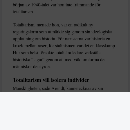
början av 1940-talet var hon inte främmande för
totalitarism.
Totalitarism, menade hon, var en radikalt ny
regeringsform som utmärkte sig genom sin ideologiska
uppfattning om historia. För nazisterna var historia en
krock mellan raser; för stalinismen var det en klasskamp.
Hur som helst försökte totalitära ledare verkställa
historiska ”lagar” genom att med våld omforma de
människor de styrde.
Totalitarism vill isolera individer
Mänskligheten, sade Arendt, kännetecknas av sin
oändliga variation – ingen person kan någonsin helt
ersätta en annan. Totalitarism syftade till att förstöra
detta. Den isolerade individer, upplöste de band genom
vilka de förenar och stärker varandra, och försökte
utplåna den mänskliga personligheten.