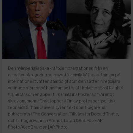
Den nyimperialistiska kraftdemonstrationen från en
amerikansk regering som avrättar civila båtbesättningar på
internationellt vatten samtidigt som den sätter in reguljära
väpnade styrkor på hemmaplan för att bekämpa brottslighet
framstår som en appell till samma instinkter som Arendt
skrev om, menar Christopher J Finlay, professor i politisk
teori vid Durham University i en text som tidigare har
publicerats i The Conversation. Till vänster Donald Trump,
och till höger Hannah Arendt, fotad 1969. Foto: AP
Photo/Alex Brandon | AP Photo