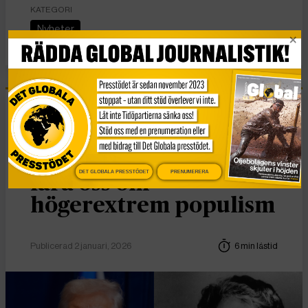
KATEGORI
Nyheter
Essä
Vad Hanna Arendt kan
DET GLOBALA PRESSTÖDET
PRENUMERERA
lära oss om
högerextrem populism
Publicerad 2 januari, 2026
6 min lästid