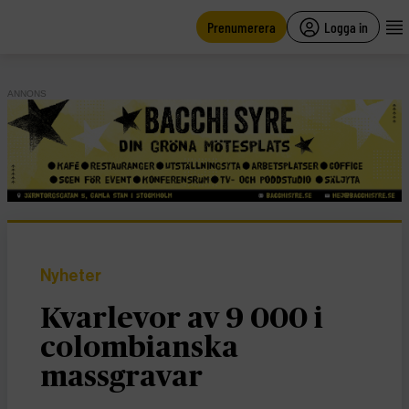
main
content
Prenumerera
Logga in
ANNONS
Nyheter
Kvarlevor av 9 000 i
colombianska
massgravar