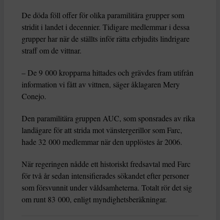
De döda föll offer för olika paramilitära grupper som
stridit i landet i decennier. Tidigare medlemmar i dessa
grupper har när de ställts inför rätta erbjudits lindrigare
straff om de vittnar.
– De 9 000 kropparna hittades och grävdes fram utifrån
information vi fått av vittnen, säger åklagaren Mery
Conejo.
Den paramilitära gruppen AUC, som sponsrades av rika
landägare för att strida mot vänstergerillor som Farc,
hade 32 000 medlemmar när den upplöstes år 2006.
När regeringen nådde ett historiskt fredsavtal med Farc
för två år sedan intensifierades sökandet efter personer
som försvunnit under våldsamheterna. Totalt rör det sig
om runt 83 000, enligt myndighetsberäkningar.