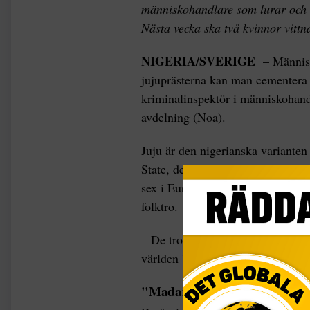
människohandlare som lurar och t
Nästa vecka ska två kvinnor vittn
NIGERIA/SVERIGE
– Människo
jujuprästerna kan man cementera 
kriminalinspektör i människohand
avdelning (Noa).
Juju är den nigerianska varianten 
State, den delstat i sydvästra Nige
sex i Europa kommer ifrån. Simo
folktro.
– De tror verkligen på två paralle
världen består av goda och onda 
"Madam" ordnar resan