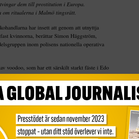
vingar dem till prostitution i Europa.
a om ritualerna i Malmö tingsrätt.
handlarna har insett att genom att utnyttja
fast kvinnorna, berättar Simon Häggström,
elsgruppen inom polisens nationella operativa
av voodoo, som har ett särskilt starkt fäste i Edo
ria som i stort sett alla de nigerianskor som säljer
n Häggström beskriver juju som en djupt rotad
lla världar, en synlig och en osynlig. Den osynliga
andar som kan påverka din vardag.