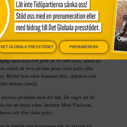
teras för prostitution i Europa får höra att de ska
kor eller frisörer. En ”madam” ordnar pass och
nan till en jujupräst för att avlägga en ed. Ritualen
r hon lämna ifrån sig mensblod, naglar eller hår –
prästen som behåller detta i ett paket. Ofta blandas
till exempel en höna.
DET GLOBALA PRESSTÖDET
PRENUMERERA
ebär att hon måste betala tillbaka skulden till sin
hjälp med resa och jobb är 50 000 euro, alltså en
 också att lova att inte prata med polis eller
opa. Bryter hon eden kommer död, sjukdom och
eller hennes familj.
aft enorma problem med det här. De säger att de
dda för att bryta eden, berättar Mats Paulsson,
eten och före detta polis.
 är förstår inte kvinnorna när de skriver på