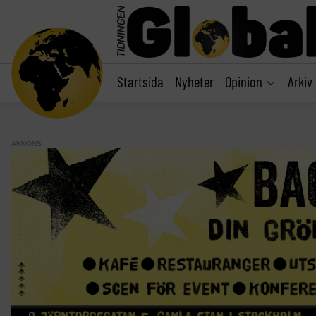
main
content
Startsida
Nyheter
Opinion
Arkiv
ANNONS