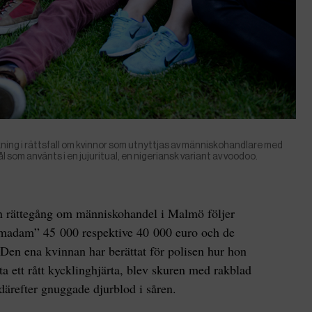
ökning i rättsfall om kvinnor som utnyttjas av människohandlare med
ål som använts i en jujuritual, en nigeriansk variant av voodoo.
 rättegång om människohandel i Malmö följer
 ”madam” 45 000 respektive 40 000 euro och de
. Den ena kvinnan har berättat för polisen hur hon
ta ett rått kycklinghjärta, blev skuren med rakblad
därefter gnuggade djurblod i såren.