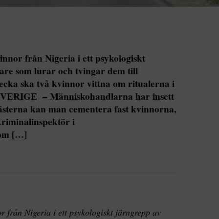
nnor från Nigeria i ett psykologiskt
re som lurar och tvingar dem till
ecka ska två kvinnor vittna om ritualerna i
SVERIGE – Människohandlarna har insett
rästerna kan man cementera fast kvinnorna,
riminalinspektör i
om […]
 från Nigeria i ett psykologiskt järngrepp av