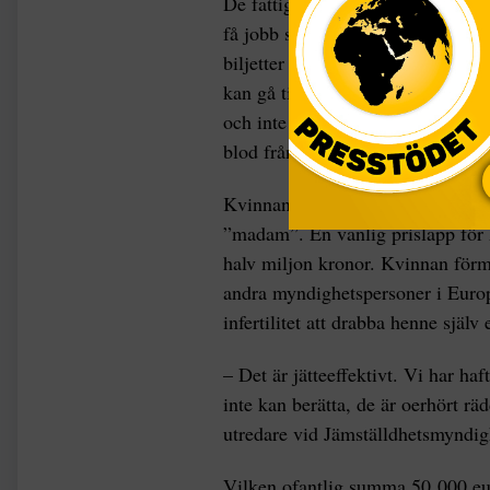
De fattiga, unga kvinnor som rekry
få jobb som servitriser, barnflic
biljetter och före avresan tas kvin
kan gå till på olika sätt. Ofta få
och inte sällan sina trosor – till 
blod från kvinnan med blod från 
Kvinnan får avlägga en ed som inn
”madam”. En vanlig prislapp för 
halv miljon kronor. Kvinnan förmås
andra myndighetspersoner i Eur
infertilitet att drabba henne själv 
– Det är jätteeffektivt. Vi har h
inte kan berätta, de är oerhört rä
utredare vid Jämställdhetsmyndigh
Vilken ofantlig summa 50 000 euro