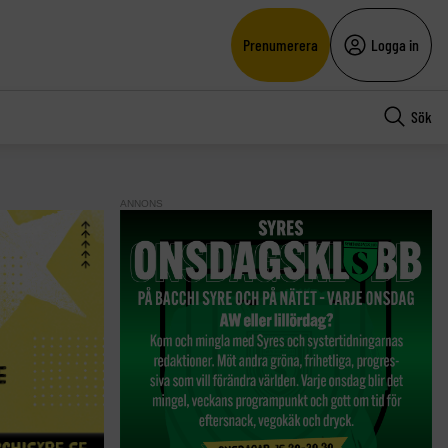
Prenumerera
Logga in
Sök
ANNONS