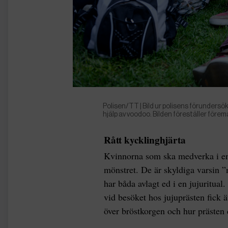
Polisen/TT | Bild ur polisens förunders
hjälp av voodoo. Bilden föreställer förem
Rått kycklinghjärta
Kvinnorna som ska medverka i en
mönstret. De är skyldiga varsin
har båda avlagt ed i en jujuritual
vid besöket hos jujuprästen fick ä
över bröstkorgen och hur prästen 