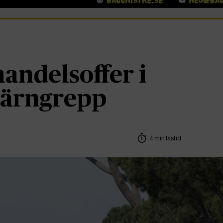
andelsoffer i
järngrepp
4 min lästid