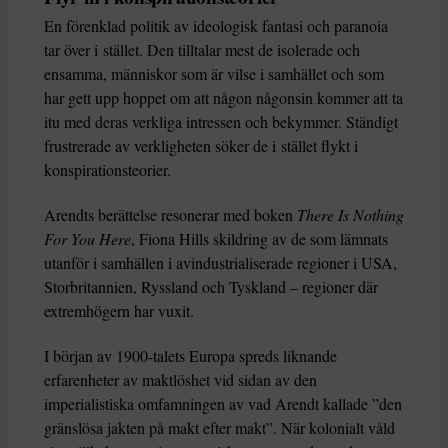
En förenklad politik av ideologisk fantasi och paranoia
tar över i stället. Den tilltalar mest de isolerade och
ensamma, människor som är vilse i samhället och som
har gett upp hoppet om att någon någonsin kommer att ta
itu med deras verkliga intressen och bekymmer. Ständigt
frustrerade av verkligheten söker de i stället flykt i
konspirationsteorier.
Arendts berättelse resonerar med boken
There Is Nothing
For You Here
, Fiona Hills skildring av de som lämnats
utanför i samhällen i avindustrialiserade regioner i USA,
Storbritannien, Ryssland och Tyskland – regioner där
extremhögern har vuxit.
I början av 1900-talets Europa spreds liknande
erfarenheter av maktlöshet vid sidan av den
imperialistiska omfamningen av vad Arendt kallade ”den
gränslösa jakten på makt efter makt”. När kolonialt våld