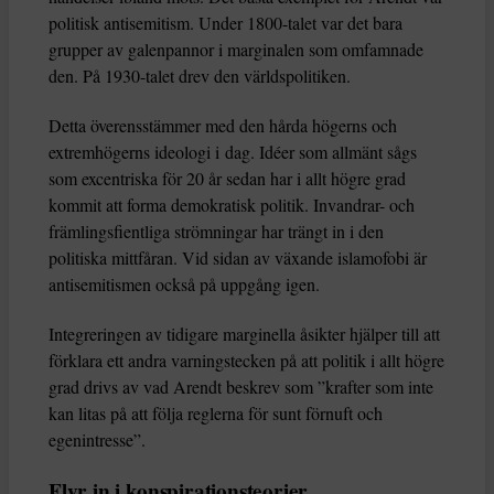
politisk antisemitism. Under 1800-talet var det bara
grupper av galenpannor i marginalen som omfamnade
den. På 1930-talet drev den världspolitiken.
Detta överensstämmer med den hårda högerns och
extremhögerns ideologi i dag. Idéer som allmänt sågs
som excentriska för 20 år sedan har i allt högre grad
kommit att forma demokratisk politik. Invandrar- och
främlingsfientliga strömningar har trängt in i den
politiska mittfåran. Vid sidan av växande islamofobi är
antisemitismen också på uppgång igen.
Integreringen av tidigare marginella åsikter hjälper till att
förklara ett andra varningstecken på att politik i allt högre
grad drivs av vad Arendt beskrev som ”krafter som inte
kan litas på att följa reglerna för sunt förnuft och
egenintresse”.
Flyr in i konspirationsteorier