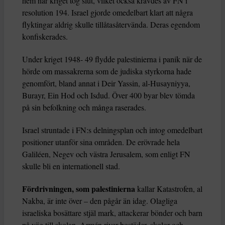
hem när kriget tog slut, vilket också krävdes av FN i
resolution 194. Israel gjorde omedelbart klart att några
flyktingar aldrig skulle tillåtasåtervända. Deras egendom
konfiskerades.
Under kriget 1948- 49 flydde palestinierna i panik när de
hörde om massakrerna som de judiska styrkorna hade
genomfört, bland annat i Deir Yassin, al-Husayniyya,
Burayr, Ein Hod och Isdud. Över 400 byar blev tömda
på sin befolkning och många raserades.
Israel struntade i FN:s delningsplan och intog omedelbart
positioner utanför sina områden. De erövrade hela
Galiléen, Negev och västra Jerusalem, som enligt FN
skulle bli en internationell stad.
Fördrivningen, som palestinierna
kallar Katastrofen, al
Nakba, är inte över – den pågår än idag. Olagliga
israeliska bosättare stjäl mark, attackerar bönder och barn
på väg till skolan. Armén river bostäder, skolor och