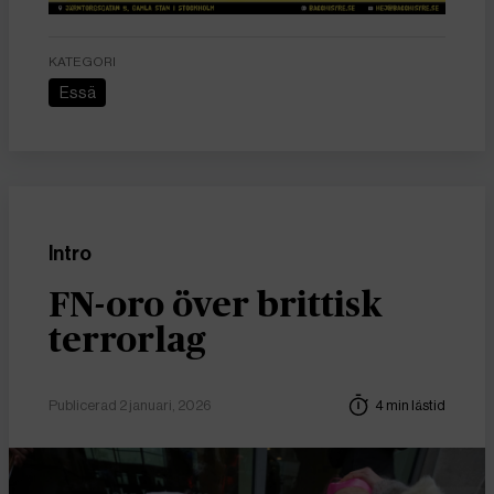
KATEGORI
Essä
Intro
FN-oro över brittisk
terrorlag
Publicerad 2 januari, 2026
4 min lästid