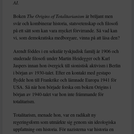
AI
.
Boken
The Origins of Totalitarianism
är briljant men
svår och kombinerar historia, statsvetenskap och filosofi
på ett sätt som kan vara mycket förvirrande. Så vad kan
vi, som demokratiska medborgare, vinna på att läsa den?
Arendt föddes i en sekulär tyskjudisk familj år 1906 och
studerade filosofi under Martin Heidegger och Karl
Jaspers innan hon övergick till sionistisk aktivism i Berlin
i början av 1930-talet. Efter en kontakt med gestapo
flydde hon till Frankrike och lämnade Europa 1941 för
USA. Så när hon började forska om boken Origins i
början av 1940-talet var hon inte främmande för
totalitarism.
Totalitarism, menade hon, var en radikalt ny
regeringsform som utmärkte sig genom sin ideologiska
uppfattning om historia. För nazisterna var historia en