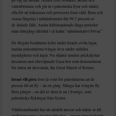
vattenbrunnar och går in i palestinska byar och städer,
ofta för att trakassera och provocera fram våld. Barn och
vuxna fängslas i militärdomstol där 99,7 procent av
de åtalade fälls. Andra hållsinspärrade långa perioder
utan rättegång elleråtal i så kallat ”administrativt förvar.”
De illegala bosättarna lyder under Israels civila lagar,
medan palestinierna tvingas leva under militära
myndigheter och lagar. Nu skjuter arméns prickskyttar
dessutom mot obeväpnade Gaza-bor som demonstrerar
för rätten att återvända, the Great March of Return.
Israel vill göra
livet så svårt för palestinierna att de
pressas till att fly – än en gång. Många har tvingats fly
flera gånger – en del av dem är nu i Sverige, som
palestinska flyktingar från Syrien.
Världssamfundet har ett särskilt ansvar och måste se till
att flyktingarnas situation blir löst – genom återvändande