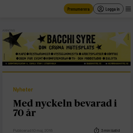
main
content
Prenumerera
Logga in
ANNONS
Nyheter
Med nyckeln bevarad i
70 år
Publicerad 10 maj, 2018
3 min lästid