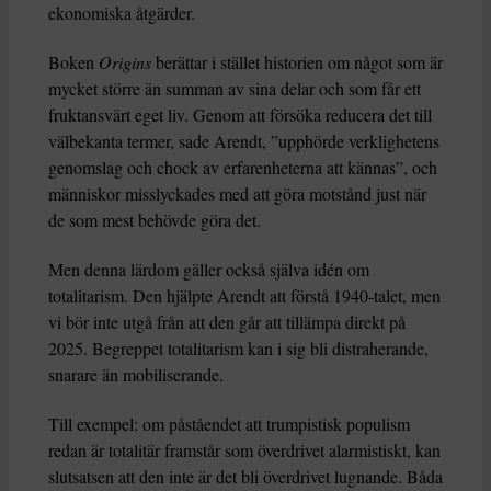
ekonomiska åtgärder.
Boken
Origins
berättar i stället historien om något som är
mycket större än summan av sina delar och som får ett
fruktansvärt eget liv. Genom att försöka reducera det till
välbekanta termer, sade Arendt, ”upphörde verklighetens
genomslag och chock av erfarenheterna att kännas”, och
människor misslyckades med att göra motstånd just när
de som mest behövde göra det.
Men denna lärdom gäller också själva idén om
totalitarism. Den hjälpte Arendt att förstå 1940-talet, men
vi bör inte utgå från att den går att tillämpa direkt på
2025. Begreppet totalitarism kan i sig bli distraherande,
snarare än mobiliserande.
Till exempel: om påståendet att trumpistisk populism
redan är totalitär framstår som överdrivet alarmistiskt, kan
slutsatsen att den inte är det bli överdrivet lugnande. Båda