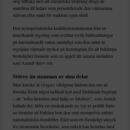
slog tillbaka mot sitt europeiska ursprung drogs de
maktlösa till ledare som personifierade den våldsamma
strävan efter makt för maktens egen skull.
Den nyimperialistiska kraftdemonstrationen från en
amerikansk regering som avrättar civila båtbesättningar
på internationellt vatten samtidigt som den sätter in
reguljära väpnade styrkor på hemmaplan för att bekämpa
brottslighet framstår som en appell till samma instinkter
som Arendt skrev om.
Större än summan av sina delar
Men kanske är
Origins
viktigaste lärdom den om att
försöka förstå något radikalt nytt med föråldrade begrepp
– att ”tolka historien med hjälp av klichéer”, som Arendt
kallade det. Inför en omskakande ny typ av politik finns
en frestelse att förklara bort den som exempelvis enbart
nationalistiska överdrifter. Eller som ett förståeligt uttryck
för ekonomisk besvikelse, som enkelt kan bemötas med