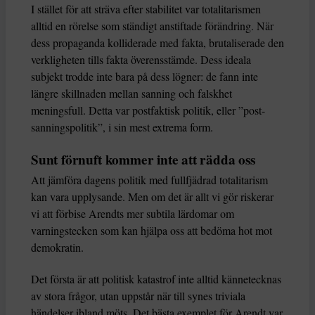
I stället för att sträva efter stabilitet var totalitarismen
alltid en rörelse som ständigt anstiftade förändring. När
dess propaganda kolliderade med fakta, brutaliserade den
verkligheten tills fakta överensstämde. Dess ideala
subjekt trodde inte bara på dess lögner: de fann inte
längre skillnaden mellan sanning och falskhet
meningsfull. Detta var postfaktisk politik, eller ”post-
sanningspolitik”, i sin mest extrema form.
Sunt förnuft kommer inte att rädda oss
Att jämföra dagens politik med fullfjädrad totalitarism
kan vara upplysande. Men om det är allt vi gör riskerar
vi att förbise Arendts mer subtila lärdomar om
varningstecken som kan hjälpa oss att bedöma hot mot
demokratin.
Det första är att politisk katastrof inte alltid kännetecknas
av stora frågor, utan uppstår när till synes triviala
händelser ibland möts. Det bästa exemplet för Arendt var