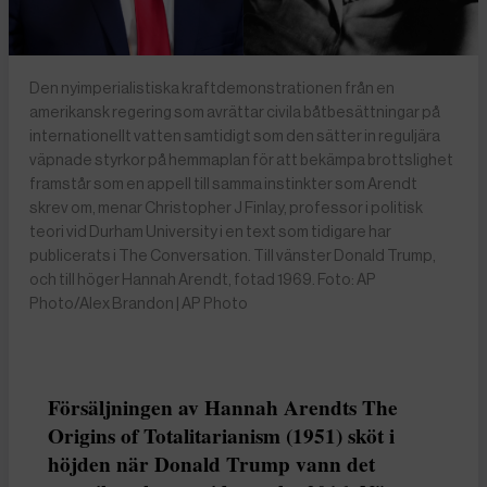
Den nyimperialistiska kraftdemonstrationen från en
amerikansk regering som avrättar civila båtbesättningar på
internationellt vatten samtidigt som den sätter in reguljära
väpnade styrkor på hemmaplan för att bekämpa brottslighet
framstår som en appell till samma instinkter som Arendt
skrev om, menar Christopher J Finlay, professor i politisk
teori vid Durham University i en text som tidigare har
publicerats i The Conversation. Till vänster Donald Trump,
och till höger Hannah Arendt, fotad 1969. Foto: AP
Photo/Alex Brandon | AP Photo
Försäljningen av Hannah Arendts The
Origins of Totalitarianism (1951) sköt i
höjden när Donald Trump vann det