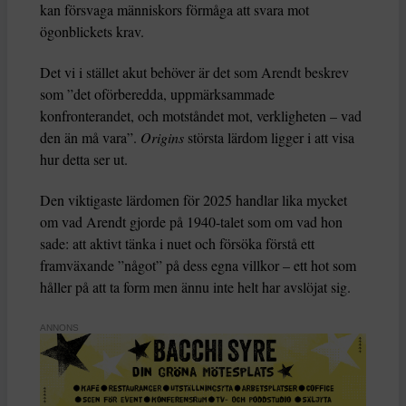
kan försvaga människors förmåga att svara mot
ögonblickets krav.
Det vi i stället akut behöver är det som Arendt beskrev
som ”det oförberedda, uppmärksammade
konfronterandet, och motståndet mot, verkligheten – vad
den än må vara”.
Origins
största lärdom ligger i att visa
hur detta ser ut.
Den viktigaste lärdomen för 2025 handlar lika mycket
om vad Arendt gjorde på 1940-talet som om vad hon
sade: att aktivt tänka i nuet och försöka förstå ett
framväxande ”något” på dess egna villkor – ett hot som
håller på att ta form men ännu inte helt har avslöjat sig.
ANNONS