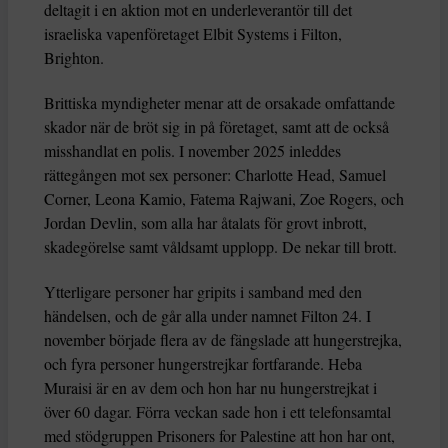
deltagit i en aktion mot en underleverantör till det
israeliska vapenföretaget Elbit Systems i Filton,
Brighton.
Brittiska myndigheter menar att de orsakade omfattande
skador när de bröt sig in på företaget, samt att de också
misshandlat en polis. I november 2025 inleddes
rättegången mot sex personer: Charlotte Head, Samuel
Corner, Leona Kamio, Fatema Rajwani, Zoe Rogers, och
Jordan Devlin, som alla har åtalats för grovt inbrott,
skadegörelse samt våldsamt upplopp. De nekar till brott.
Ytterligare personer har gripits i samband med den
händelsen, och de går alla under namnet Filton 24. I
november började flera av de fängslade att hungerstrejka,
och fyra personer hungerstrejkar fortfarande. Heba
Muraisi är en av dem och hon har nu hungerstrejkat i
över 60 dagar. Förra veckan sade hon i ett telefonsamtal
med stödgruppen Prisoners for Palestine att hon har ont,