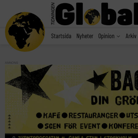
main
content
Startsida
Nyheter
Opinion
Arkiv
ANNONS