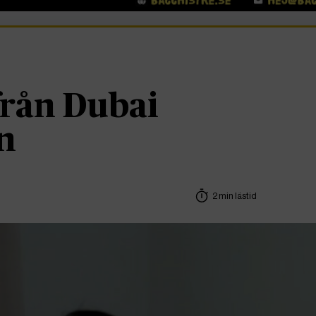
från Dubai
n
2 min lästid