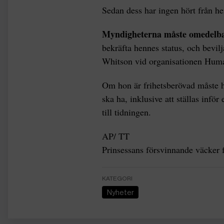
Sedan dess har ingen hört från h
Myndigheterna måste omedelb
bekräfta hennes status, och bevi
Whitson vid organisationen Huma
Om hon är frihetsberövad måste h
ska ha, inklusive att ställas inf
till tidningen.
AP/ TT
Prinsessans försvinnande väcker f
KATEGORI
Nyheter