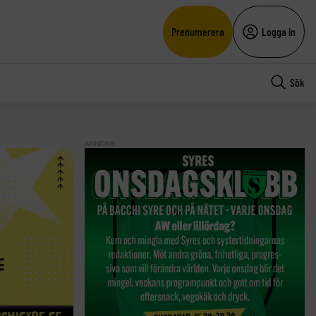
Prenumerera
Logga in
Sök
ANNONS