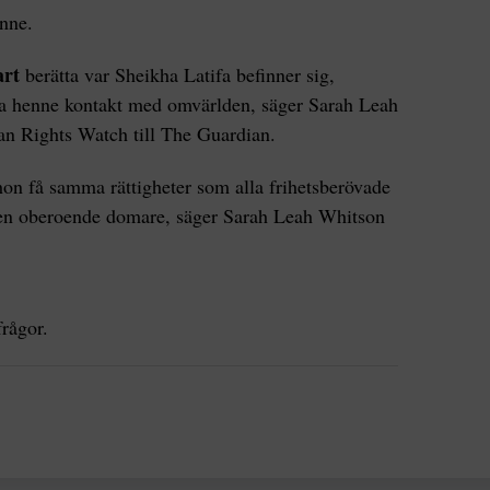
enne.
art
berätta var Sheikha Latifa befinner sig,
lja henne kontakt med omvärlden, säger Sarah Leah
n Rights Watch till The Guardian.
on få samma rättigheter som alla frihetsberövade
ör en oberoende domare, säger Sarah Leah Whitson
rågor.