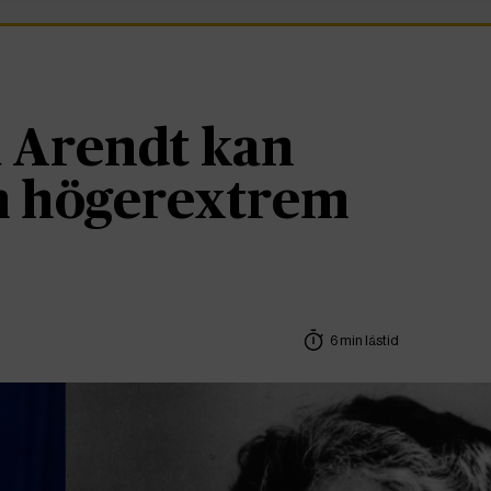
 Arendt kan
om högerextrem
6 min lästid