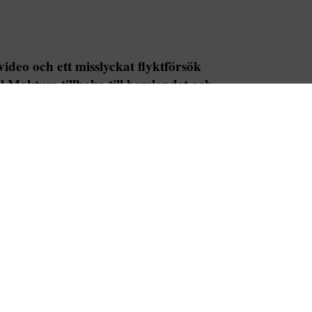
ideo och ett misslyckat flyktförsök
Al Maktum tillbaka till hemlandet och
 hört från henne. DUBAI Allt min pappa
 Rashid Al Maktum) bryr sig om är sitt
människor för att skydda sitt rykte. Om du
och ett misslyckat flyktförsök tvingades
baka till hemlandet och Dubai. Sedan dess har