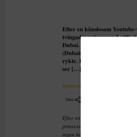
Efter en känslosam Youtube-v
tvingades prinsessan Latifa 
Dubai. Sedan dess har ingen
(Dubais ledare Mohammad bin
rykte. Han kommer att döda 
ser […]
Syres redaktion
Dela
Efter en känslosam Youtube-video 
prinsessan Latifa Al Maktum till
ingen hört från henne.