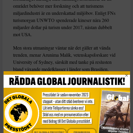
området behöver mer forskning och att turismens
miljardindustri är en underskattad miljöbov. Enligt FNs
turismorgan UNWTO spenderade kineser nära 260
miljarder dollar på turism under 2017, nästan dubbelt
mot USA.
Men stora utmaningar väntar när det gäller att vända
trenden, menar Arunima Malik, vetenskapsforskare vid
University of Sydney, särskilt med tanke på reslusten
bland växande medelklasser i länder som Brasilien,
Indien och Kina.
– Tillväxten i turismrelaterade utgifter är en starkare
utsläppsaccelerator än inom tillverkning, bygg- eller
servicesektorn, säger Malik till
New Scientist
.
KATEGORI
Nyheter
DET GLOBALA PRESSTÖDET
PRENUMERERA