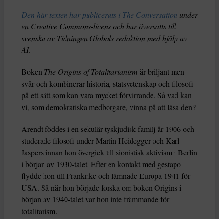
Den här texten har publicerats i The Conversation
under
en Creative Commons-licens och har översatts till
svenska av Tidningen Globals redaktion med hjälp av
AI
.
Boken
The Origins of Totalitarianism
är briljant men
svår och kombinerar historia, statsvetenskap och filosofi
på ett sätt som kan vara mycket förvirrande. Så vad kan
vi, som demokratiska medborgare, vinna på att läsa den?
Arendt föddes i en sekulär tyskjudisk familj år 1906 och
studerade filosofi under Martin Heidegger och Karl
Jaspers innan hon övergick till sionistisk aktivism i Berlin
i början av 1930-talet. Efter en kontakt med gestapo
flydde hon till Frankrike och lämnade Europa 1941 för
USA. Så när hon började forska om boken Origins i
början av 1940-talet var hon inte främmande för
totalitarism.