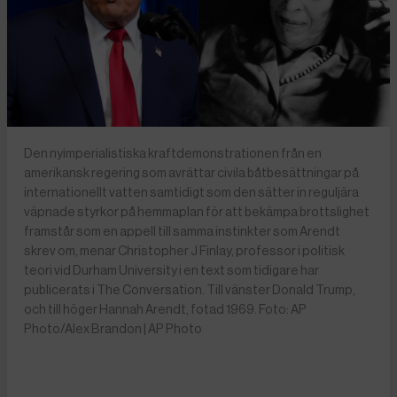
Den nyimperialistiska kraftdemonstrationen från en
amerikansk regering som avrättar civila båtbesättningar på
internationellt vatten samtidigt som den sätter in reguljära
väpnade styrkor på hemmaplan för att bekämpa brottslighet
framstår som en appell till samma instinkter som Arendt
skrev om, menar Christopher J Finlay, professor i politisk
teori vid Durham University i en text som tidigare har
publicerats i The Conversation. Till vänster Donald Trump,
och till höger Hannah Arendt, fotad 1969. Foto: AP
Photo/Alex Brandon | AP Photo