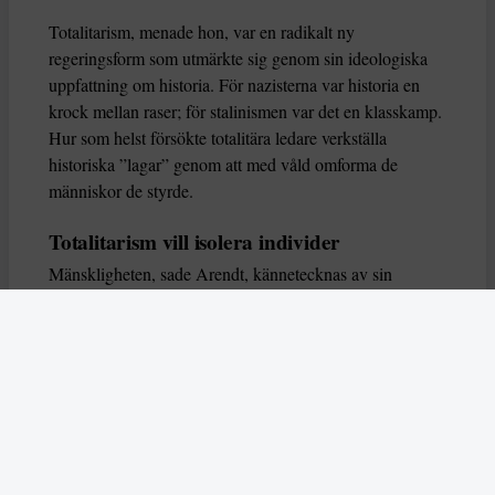
Totalitarism, menade hon, var en radikalt ny
regeringsform som utmärkte sig genom sin ideologiska
uppfattning om historia. För nazisterna var historia en
krock mellan raser; för stalinismen var det en klasskamp.
Hur som helst försökte totalitära ledare verkställa
historiska ”lagar” genom att med våld omforma de
människor de styrde.
Totalitarism vill isolera individer
Mänskligheten, sade Arendt, kännetecknas av sin
oändliga variation – ingen person kan någonsin helt
ersätta en annan. Totalitarism syftade till att förstöra
detta. Den isolerade individer, upplöste de band genom
vilka de förenar och stärker varandra, och försökte
utplåna den mänskliga personligheten.
Koncentrationslägrens totala dominans gjorde det genom
att reducera varje fånge till ”en bunt reaktioner som kan