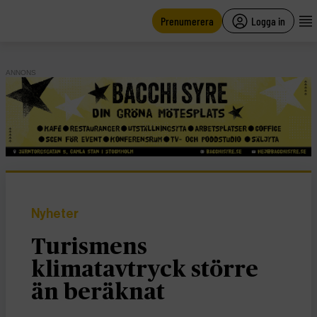
main
content
Prenumerera
Logga in
ANNONS
Nyheter
Turismens
klimatavtryck större
än beräknat