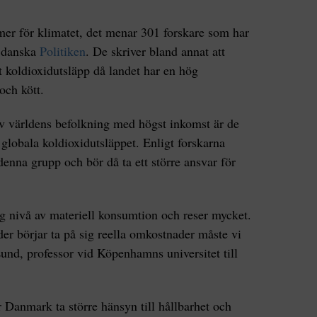
r för klimatet, det menar 301 forskare som har
i danska
Politiken
. De skriver bland annat att
gt koldioxidutsläpp då landet har en hög
och kött.
av världens befolkning med högst inkomst är de
t globala koldioxidutsläppet. Enligt forskarna
denna grupp och bör då ta ett större ansvar för
 nivå av materiell konsumtion och reser mycket.
der börjar ta på sig reella omkostnader måste vi
Lund, professor vid Köpenhamns universitet till
r Danmark ta större hänsyn till hållbarhet och