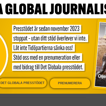
mer för klimatet, det menar 301
tt långt debattinlägg i danska Politiken. De
arna har ett alldeles för högt
ar en hög konsumtion av elektronik, kläder
att 10 procent av världens befolkning med
DET GLOBALA PRESSTÖDET
PRENUMERERA