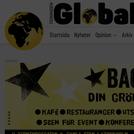
main
content
Startsida
Nyheter
Opinion
Arkiv
ANNONS