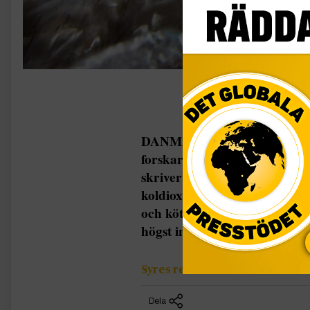
DANMARK Danmark bör göra 
forskare som har publicerat e
skriver bland annat att dansk
koldioxidutsläpp då landet h
och kött. Vidare skriver de 
högst inkomst […]
Syres redaktion
Dela