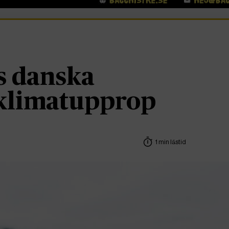
s danska
 klimatupprop
1 min lästid