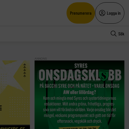
Prenumerera
Logga in
Sök
ANNONS