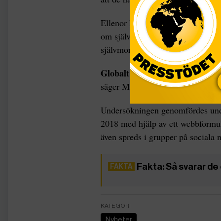
Ellenor Mittendorfer-Rutz, verksa
om självmord bland ensamkommand
självmordsförsöken är i linje med
Globalt finns det knappast
någon
säger Mittendorfer-Rutz till Blan
Undersökningen genomfördes unde
2018 med hjälp av ett webbformul
även spreds i grupper på sociala 
Fakta: Så svarar 
KATEGORI
Nyheter