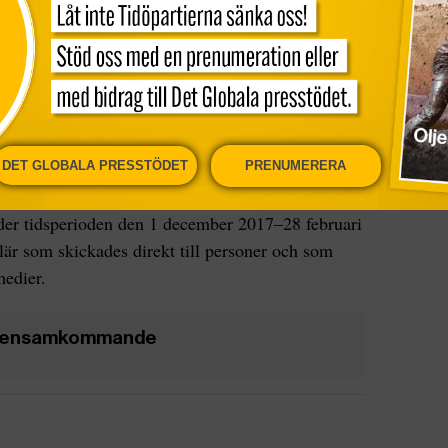
m vid Karolinska institutet i Stockholm, forskar
e. Hon säger att siffrorna över
 de studier som finns i ämnet.
 grupp som i jämförelse har lika höga suicidtal,
DET GLOBALA PRESSTÖDET
PRENUMERERA
kspot.
r tidsperioden den 1 december 2017–28 februari
är som skickades direkt till personer och som
medier.
de ensamkommande