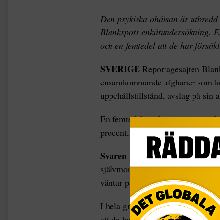
Den psykiska ohälsan är utbredd
Blankspots enkätundersökning. En
och en femtedel att de har försökt a
SVERIGE
Reportagesajten Blank
ensamkommande afghaner som komm
uppehållstillstånd, avslag på sin 
En femtedel av dem uppger att de 
procent, svarar att en utvisning ti
Svaren pekar på
att den psykisk
självmord svarar omkring hälften
väntar på besked att de har själv
I hela gruppen svarar drygt hälfte
att de har sömnproblem.