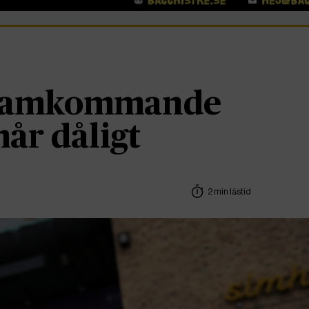
samkommande
år dåligt
2 min lästid