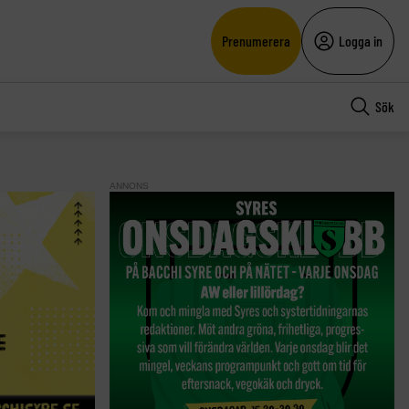
Prenumerera
Logga in
Sök
ANNONS