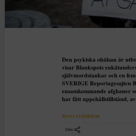
Den psykiska ohälsan är ut
visar Blankspots enkätunders
självmordstankar och en femted
SVERIGE Reportagesajten Bla
ensamkommande afghaner som
har fått uppehållstillstånd, 
Syres redaktion
Dela