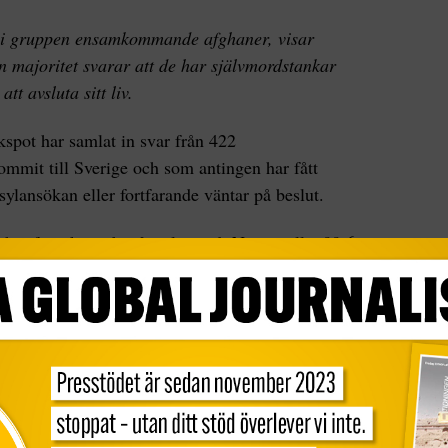
 i gruppen ensamkommande afghaner, visar
 majoritet svarar att de har självmordstankar
tt avsluta sitt liv.
spot har samlat in svar från 422
it till Sverige och som antingen har fått
asylansökan eller fortfarande väntar på beslut.
har försökt att begå självmord. Nästan alla, 99,6
ll Afghanistan skulle innebära risk för deras liv.
a ohälsan är utbredd – utöver de som försökt begå
 i gruppen som fått avslag och gruppen som
mordstankar.
n att de inte mår bra, och omkring två tredjedelar