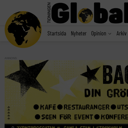
main
content
Startsida
Nyheter
Opinion
Arkiv
ANNONS