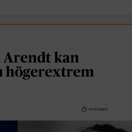
 Arendt kan
om högerextrem
6 min lästid