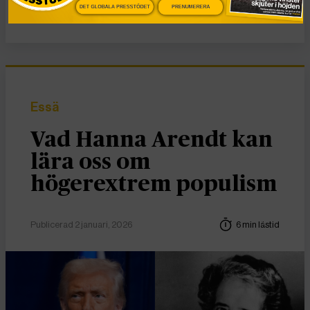
Nyheter
DET GLOBALA PRESSTÖDET
PRENUMERERA
Essä
Vad Hanna Arendt kan
lära oss om
högerextrem populism
Publicerad 2 januari, 2026
6 min lästid