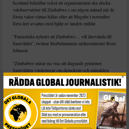
Scotland bekräftar också att organisationen ska skicka
valobservatörer till Zimbabwe i om någon månad när de
första valen väntas hållas efter att Mugabe i november
förra året avsattes med hjälp av landets militär.
”Fantastiska nyheter att Zimbabwe… vill återvända till
Samväldet”, twittrar Storbritanniens utrikesminister Boris
Johnson.
”Zimbabwe måste nu visa sitt åtagande gentemot
Samväldets värderingar om demokrati och mänskliga
rättigheter” fortsätter Johnson
Fakta: Samväldet
KATEGORI