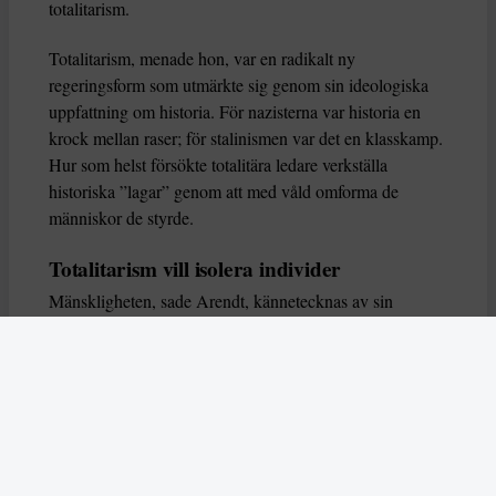
totalitarism.
Totalitarism, menade hon, var en radikalt ny
regeringsform som utmärkte sig genom sin ideologiska
uppfattning om historia. För nazisterna var historia en
krock mellan raser; för stalinismen var det en klasskamp.
Hur som helst försökte totalitära ledare verkställa
historiska ”lagar” genom att med våld omforma de
människor de styrde.
Totalitarism vill isolera individer
Mänskligheten, sade Arendt, kännetecknas av sin
oändliga variation – ingen person kan någonsin helt
ersätta en annan. Totalitarism syftade till att förstöra
detta. Den isolerade individer, upplöste de band genom
vilka de förenar och stärker varandra, och försökte
utplåna den mänskliga personligheten.
Koncentrationslägrens totala dominans gjorde det genom