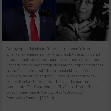
Den nyimperialistiska kraftdemonstrationen från en
amerikansk regering som avrättar civila båtbesättningar på
internationellt vatten samtidigt som den sätter in reguljära
väpnade styrkor på hemmaplan för att bekämpa brottslighet
framstår som en appell till samma instinkter som Arendt
skrev om, menar Christopher J Finlay, professor i politisk
teori vid Durham University i en text som tidigare har
publicerats i The Conversation. Till vänster Donald Trump,
och till höger Hannah Arendt, fotad 1969. Foto: AP
Photo/Alex Brandon | AP Photo