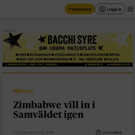
main
content
Prenumerera
Logga in
ANNONS
Nyheter
Zimbabwe vill in i
Samväldet igen
Publicerad 24 maj, 2018
2 min lästid