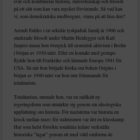
svår och kombinerar historia, statsvetenskap och filosofi
på ett sätt som kan vara mycket förvirrande. Så vad kan
vi, som demokratiska medborgare, vinna på att läsa den?
Arendt föddes i en sekulär tyskjudisk familj år 1906 och
studerade filosofi under Martin Heidegger och Karl
Jaspers innan hon övergick till sionistisk aktivism i Berlin
i början av 1930-talet. Efter en kontakt med gestapo
flydde hon till Frankrike och lämnade Europa 1941 för
USA. Så när hon började forska om boken Origins i
början av 1940-talet var hon inte främmande för
totalitarism.
Totalitarism, menade hon, var en radikalt ny
regeringsform som utmärkte sig genom sin ideologiska
uppfattning om historia. För nazisterna var historia en
krock mellan raser; för stalinismen var det en klasskamp.
Hur som helst försökte totalitära ledare verkställa
historiska ”lagar” genom att med våld omforma de