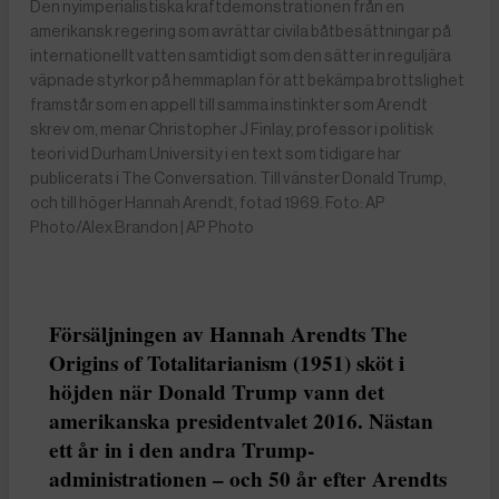
Den nyimperialistiska kraftdemonstrationen från en
amerikansk regering som avrättar civila båtbesättningar på
internationellt vatten samtidigt som den sätter in reguljära
väpnade styrkor på hemmaplan för att bekämpa brottslighet
framstår som en appell till samma instinkter som Arendt
skrev om, menar Christopher J Finlay, professor i politisk
teori vid Durham University i en text som tidigare har
publicerats i The Conversation. Till vänster Donald Trump,
och till höger Hannah Arendt, fotad 1969. Foto: AP
Photo/Alex Brandon | AP Photo
Försäljningen av Hannah Arendts The
Origins of Totalitarianism (1951) sköt i
höjden när Donald Trump vann det
amerikanska presidentvalet 2016. Nästan
ett år in i den andra Trump-
administrationen – och 50 år efter Arendts