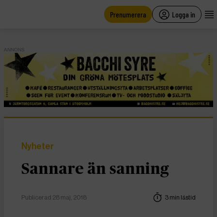
main
content
Prenumerera
Logga in
ANNONS
Nyheter
Sannare än sanning
Publicerad 28 maj, 2018
3 min lästid