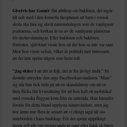
Givetvis har Gomér
fått alltihop om bakfoten, det ingår
till och med i den formella läroplanen att barn i svensk
skola ska lära sig såväl nationalsången som de vanligaste
psalmerna, och kyrkan är en av de vanligaste platserna
för skolavslutningar. Eller bakfoten och bakfoten
förresten, självklart visste hon att det hon sa inte var sant.
Men hon visste också, vilket är politiskt mer intressant,
att det inte spelar någon som helst roll.
”Jag skiter i
att det är fejk, det är för jävligt ändå.” Så
distinkt uttryckte den arge Facebookanvändaren ”Mats”
sig när han fick reda på att en skandalstory om att en
liten flicka fått kvarsittning för att hon haft ett mobilskal
med svenska flaggan kom från en satirsida. Han hånades
förstås för detta bland upplysta nätanvändare, men jag
tror ännu inte flera år senare att vi riktigt tagit till oss
innebörden i hans budskap. För det spelar uppriktigt
ingen roll alls om propaganda är sann eller falsk så länge