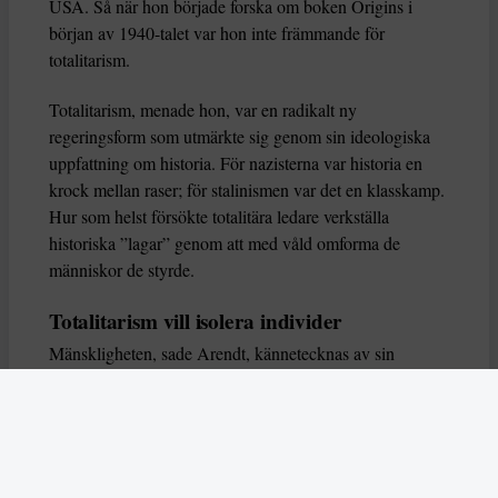
USA. Så när hon började forska om boken Origins i
början av 1940-talet var hon inte främmande för
totalitarism.
Totalitarism, menade hon, var en radikalt ny
regeringsform som utmärkte sig genom sin ideologiska
uppfattning om historia. För nazisterna var historia en
krock mellan raser; för stalinismen var det en klasskamp.
Hur som helst försökte totalitära ledare verkställa
historiska ”lagar” genom att med våld omforma de
människor de styrde.
Totalitarism vill isolera individer
Mänskligheten, sade Arendt, kännetecknas av sin
oändliga variation – ingen person kan någonsin helt
ersätta en annan. Totalitarism syftade till att förstöra
detta. Den isolerade individer, upplöste de band genom
vilka de förenar och stärker varandra, och försökte
utplåna den mänskliga personligheten.