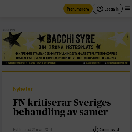
main
content
Prenumerera
Logga in
ANNONS
Nyheter
FN kritiserar Sveriges
behandling av samer
Publicerad 31 maj, 2018
3 min lästid