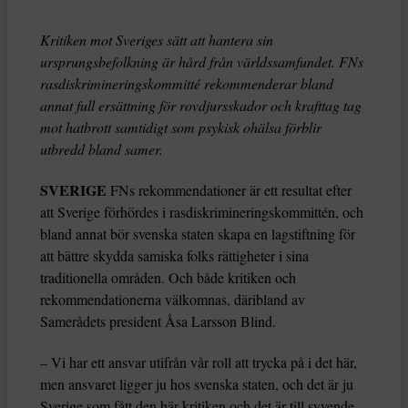
Kritiken mot Sveriges sätt att hantera sin
ursprungsbefolkning är hård från världssamfundet. FNs
rasdiskrimineringskommitté rekommenderar bland
annat full ersättning för rovdjursskador och krafttag tag
mot hatbrott samtidigt som psykisk ohälsa förblir
utbredd bland samer.
SVERIGE
FNs rekommendationer är ett resultat efter
att Sverige förhördes i rasdiskrimineringskommittén, och
bland annat bör svenska staten skapa en lagstiftning för
att bättre skydda samiska folks rättigheter i sina
traditionella områden. Och både kritiken och
rekommendationerna välkomnas, däribland av
Samerådets president Åsa Larsson Blind.
– Vi har ett ansvar utifrån vår roll att trycka på i det här,
men ansvaret ligger ju hos svenska staten, och det är ju
Sverige som fått den här kritiken och det är till syvende