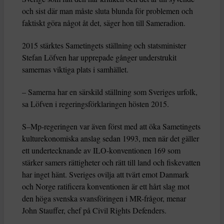
och sist där man måste sluta blunda för problemen och
faktiskt göra något åt det, säger hon till Sameradion.
2015 stärktes Sametingets ställning och statsminister
Stefan Löfven har upprepade gånger understrukit
samernas viktiga plats i samhället.
– Samerna har en särskild ställning som Sveriges urfolk,
sa Löfven i regeringsförklaringen hösten 2015.
S–Mp-regeringen var även först med att öka Sametingets
kulturekonomiska anslag sedan 1993, men när det gäller
ett undertecknande av ILO-konventionen 169 som
stärker samers rättigheter och rätt till land och fiskevatten
har inget hänt. Sveriges ovilja att tvärt emot Danmark
och Norge ratificera konventionen är ett hårt slag mot
den höga svenska svansföringen i MR-frågor, menar
John Stauffer, chef på Civil Rights Defenders.