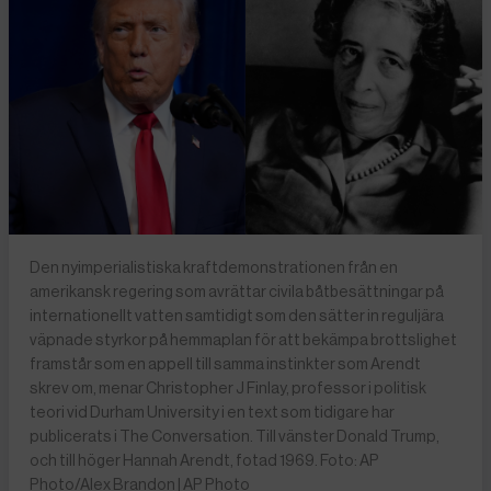
Den nyimperialistiska kraftdemonstrationen från en
amerikansk regering som avrättar civila båtbesättningar på
internationellt vatten samtidigt som den sätter in reguljära
väpnade styrkor på hemmaplan för att bekämpa brottslighet
framstår som en appell till samma instinkter som Arendt
skrev om, menar Christopher J Finlay, professor i politisk
teori vid Durham University i en text som tidigare har
publicerats i The Conversation. Till vänster Donald Trump,
och till höger Hannah Arendt, fotad 1969. Foto: AP
Photo/Alex Brandon | AP Photo