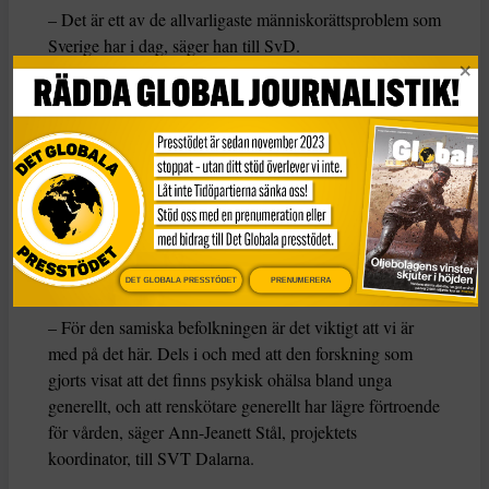
– Det är ett av de allvarligaste människorättsproblem som
Sverige har i dag, säger han till SvD.
Den psykiska ohälsan är utbredd bland samer och 2017
antog Sápmi för första gången en strategi för att bekämpa
självmord. Enligt forskaren Jon Petter Stoor är samers
psykiska ohälsa sämre än resten av landets. Och
självmord vanligt bland unga renskötare. I Dalarna möter
Landstinget Dalarna problemet med ett projekt med
målet att säkerställa vård på lika villkor för Sveriges
samiska befolkning.
DET GLOBALA PRESSTÖDET
PRENUMERERA
– För den samiska befolkningen är det viktigt att vi är
med på det här. Dels i och med att den forskning som
gjorts visat att det finns psykisk ohälsa bland unga
generellt, och att renskötare generellt har lägre förtroende
för vården, säger Ann-Jeanett Stål, projektets
koordinator, till SVT Dalarna.