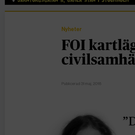
Nyheter
FOI kartlä
civilsamhä
Publicerad 31 maj, 2018