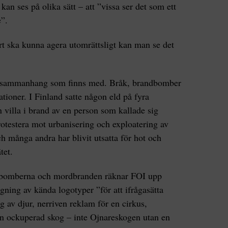
an ses på olika sätt – att ”vissa ser det som ett
e”.
rt ska kunna agera utomrättsligt kan man se det
e sammanhang som finns med. Bråk, brandbomber
ioner. I Finland satte någon eld på fyra
n villa i brand av en person som kallade sig
protestera mot urbanisering och exploatering av
h många andra har blivit utsatta för hot och
tet.
bomberna och mordbranden räknar FOI upp
gning av kända logotyper ”för att ifrågasätta
 av djur, nerriven reklam för en cirkus,
n ockuperad skog – inte Ojnareskogen utan en