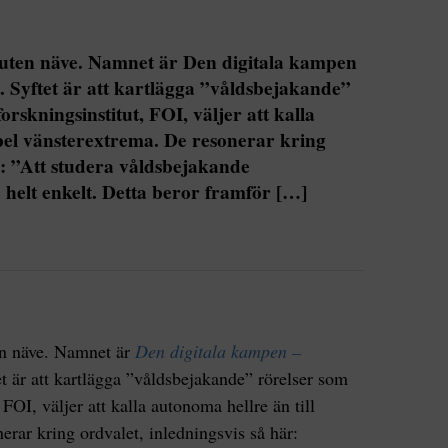
uten näve. Namnet är Den digitala kampen
. Syftet är att kartlägga ”våldsbejakande”
orskningsinstitut, FOI, väljer att kalla
pel vänsterextrema. De resonerar kring
r: ”Att studera våldsbejakande
 helt enkelt. Detta beror framför […]
n näve. Namnet är
Den digitala kampen –
et är att kartlägga ”våldsbejakande” rörelser som
 FOI, väljer att kalla autonoma hellre än till
rar kring ordvalet, inledningsvis så här: