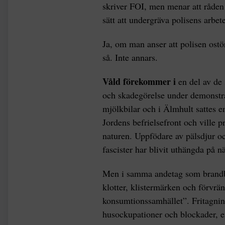
skriver FOI, men menar att råden k
sätt att undergräva polisens arbet
Ja, om man anser att polisen ostö
så. Inte annars.
Våld förekommer i
en del av d
och skadegörelse under demonstrat
mjölkbilar och i Älmhult sattes e
Jordens befrielsefront och ville 
naturen. Uppfödare av pälsdjur oc
fascister har blivit uthängda på nä
Men i samma andetag som brand
klotter, klistermärken och förvrän
konsumtionssamhället”. Fritagning
husockupationer och blockader, e