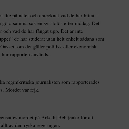
nt lite på nätet och antecknat vad de har hittat –
n göra samma sak en sysslolös eftermiddag. Det
ter och vad de har fångat upp. Det är inte
pper” de har studerat utan helt enkelt sådana som
Oavsett om det gäller politisk eller ekonomisk
 hur rapporten används.
ka regimkritiska journalisten som rapporterades
ags. Mordet var fejk.
scensattes mordet på Arkadij Bebtjenko för att
tällt av den ryska regeringen.