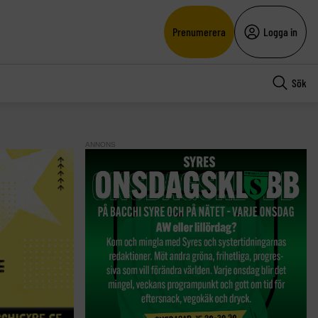
Prenumerera
Logga in
Sök
ANNONS