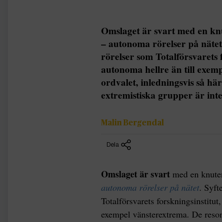
Omslaget är svart med en kn
– autonoma rörelser på nätet
rörelser som Totalförsvarets f
autonoma hellre än till exem
ordvalet, inledningsvis så hä
extremistiska grupper är inte
Malin Bergendal
Dela
Omslaget är svart
med en knute
autonoma rörelser på nätet
. Syft
Totalförsvarets forskningsinstitut,
exempel vänsterextrema. De resone