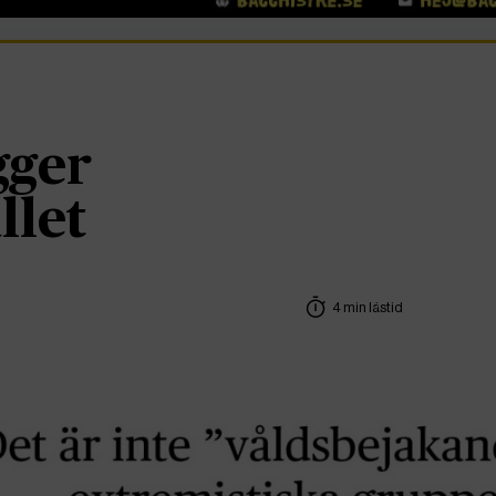
gger
llet
4 min lästid