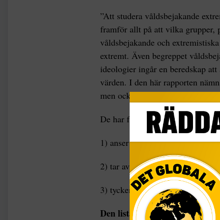
”Att studera våldsbejakande extrem
framför allt på att vilka grupper,
våldsbejakande och extremistiska 
extremt. Även begreppet våldsbeja
ideologier ingår en beredskap att
värden. I den här rapporten nämn
men också miljöer som inte alls 
De har fastnat för en definition a
1) anser att det finns en konflikt
2) tar avstånd från och nedvärde
3) tycker att det är okej att andr
Den listan lämnar
många oklarh