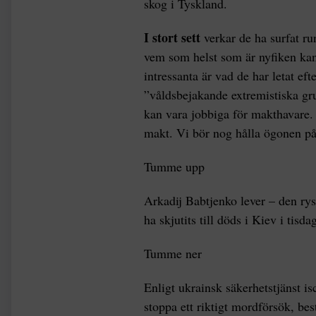
skog i Tyskland.
I stort sett
verkar de ha surfat ru
vem som helst som är nyfiken ka
intressanta är vad de har letat ef
”våldsbejakande extremistiska gru
kan vara jobbiga för makthavare. 
makt. Vi bör nog hålla ögonen på
Tumme upp
Arkadij Babtjenko lever – den rys
ha skjutits till döds i Kiev i tisd
Tumme ner
Enligt ukrainsk säkerhetstjänst i
stoppa ett riktigt mordförsök, bes