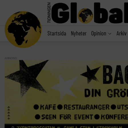
main
content
Startsida
Nyheter
Opinion
Arkiv
ANNONS