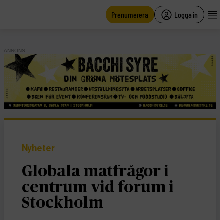
main
content
Prenumerera
Logga in
ANNONS
Nyheter
Globala matfrågor i
centrum vid forum i
Stockholm