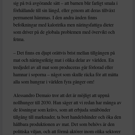
sig på två avgörande sätt – att barnen blir farligt smala i
förhållande till sin längd, eller genom att deras tillväxt
permanent hämmas. I den andra änden finns
befolkningar med kaloririka men näringsfattiga dieter
som driver på de globala problemen med övervikt och
fetma.
– Det finns en djupt orättvis brist mellan tillgången på
mat och näringsriktig mat i olika delar av världen. En
tredjedel av all mat som produceras går förlorad eller
hamnar i soporna – något som skulle räcka för att mätta
alla som hungrar i världen fyra gånger om!
Alessandro Demaio tror att det är möjligt att uppnå
nollhunger till 2030. Han säger att vi redan har många av
de lösningar som krävs, som att erbjuda småbönder
tillgång till marknader, ta bort handelshinder och öka den
hållbara produktionen av mat. Det som behövs är den
politiska viljan, och att förmå aktörer inom olika sektorer