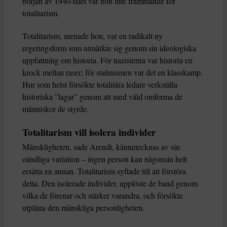
början av 1940-talet var hon inte främmande för
totalitarism.
Totalitarism, menade hon, var en radikalt ny
regeringsform som utmärkte sig genom sin ideologiska
uppfattning om historia. För nazisterna var historia en
krock mellan raser; för stalinismen var det en klasskamp.
Hur som helst försökte totalitära ledare verkställa
historiska ”lagar” genom att med våld omforma de
människor de styrde.
Totalitarism vill isolera individer
Mänskligheten, sade Arendt, kännetecknas av sin
oändliga variation – ingen person kan någonsin helt
ersätta en annan. Totalitarism syftade till att förstöra
detta. Den isolerade individer, upplöste de band genom
vilka de förenar och stärker varandra, och försökte
utplåna den mänskliga personligheten.