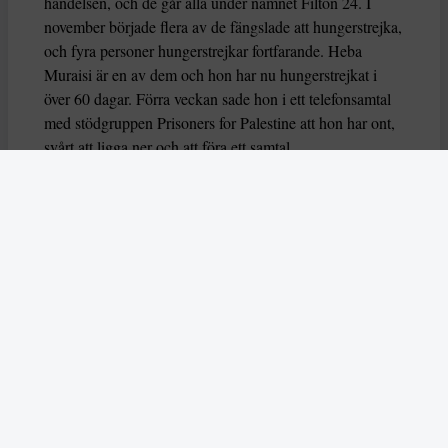
händelsen, och de går alla under namnet Filton 24. I
november började flera av de fängslade att hungerstrejka,
och fyra personer hungerstrejkar fortfarande. Heba
Muraisi är en av dem och hon har nu hungerstrejkat i
över 60 dagar. Förra veckan sade hon i ett telefonsamtal
med stödgruppen Prisoners for Palestine att hon har ont,
svårt att ligga ner och att föra ett samtal.
Nu varnar också flera FN-experter för att deras liv är i
fara, genom organsvikt eller hjärtarytmi riskerar de att dö
eller allvarligt skadas. Experterna uttrycker också oro
över hur deras grundläggande rättigheter har behandlas
av brittiska myndigheter.
– Dessa hungerstrejker måste förstås i ett större
sammanhang av begränsningar av propalestinsk aktivism
i Storbritannien,
säger experterna
som du kan läsa mer
om i årets första nummer.