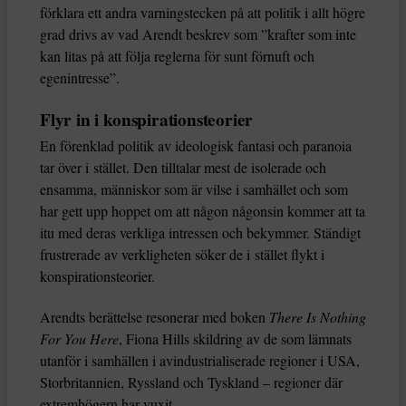
förklara ett andra varningstecken på att politik i allt högre
grad drivs av vad Arendt beskrev som ”krafter som inte
kan litas på att följa reglerna för sunt förnuft och
egenintresse”.
Flyr in i konspirationsteorier
En förenklad politik av ideologisk fantasi och paranoia
tar över i stället. Den tilltalar mest de isolerade och
ensamma, människor som är vilse i samhället och som
har gett upp hoppet om att någon någonsin kommer att ta
itu med deras verkliga intressen och bekymmer. Ständigt
frustrerade av verkligheten söker de i stället flykt i
konspirationsteorier.
Arendts berättelse resonerar med boken
There Is Nothing
For You Here
, Fiona Hills skildring av de som lämnats
utanför i samhällen i avindustrialiserade regioner i USA,
Storbritannien, Ryssland och Tyskland – regioner där
extremhögern har vuxit.