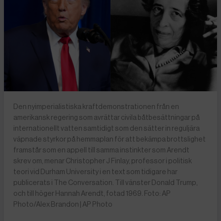
Den nyimperialistiska kraftdemonstrationen från en
amerikansk regering som avrättar civila båtbesättningar på
internationellt vatten samtidigt som den sätter in reguljära
väpnade styrkor på hemmaplan för att bekämpa brottslighet
framstår som en appell till samma instinkter som Arendt
skrev om, menar Christopher J Finlay, professor i politisk
teori vid Durham University i en text som tidigare har
publicerats i The Conversation. Till vänster Donald Trump,
och till höger Hannah Arendt, fotad 1969. Foto: AP
Photo/Alex Brandon | AP Photo