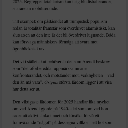
2025. Begreppet totalitarism kan i sig bli distraherande,
snarare än mobiliserande.
Till exempel: om påståendet att trumpistisk populism
redan är totalitär framstår som överdrivet alarmistiskt, kan
slutsatsen att den inte är det bli överdrivet lugnande. Båda
kan försvaga människors förmåga att svara mot
ögonblickets krav.
Det vi i stället akut behöver är det som Arendt beskrev
som ”det oförberedda, uppmärksammade
konfronterandet, och motståndet mot, verkligheten – vad
den än må vara”.
Origins
största lärdom ligger i att visa
hur detta ser ut.
Den viktigaste lärdomen för 2025 handlar lika mycket
om vad Arendt gjorde på 1940-talet som om vad hon
sade: att aktivt tänka i nuet och försöka förstå ett
framväxande ”något” på dess egna villkor – ett hot som