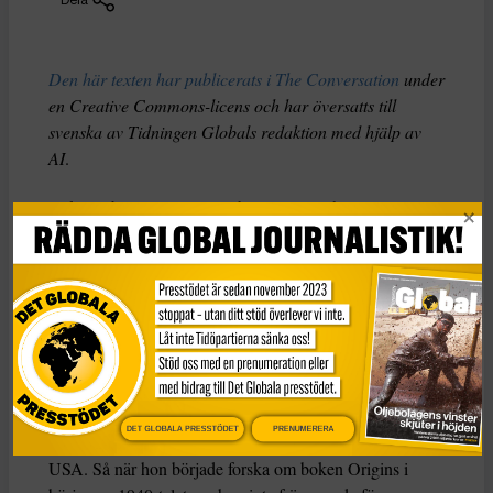
Den här texten har publicerats i The Conversation
under
en Creative Commons-licens och har översatts till
svenska av Tidningen Globals redaktion med hjälp av
AI
.
Boken
The Origins of Totalitarianism
är briljant men
svår och kombinerar historia, statsvetenskap och filosofi
på ett sätt som kan vara mycket förvirrande. Så vad kan
vi, som demokratiska medborgare, vinna på att läsa den?
Arendt föddes i en sekulär tyskjudisk familj år 1906 och
studerade filosofi under Martin Heidegger och Karl
Jaspers innan hon övergick till sionistisk aktivism i Berlin
i början av 1930-talet. Efter en kontakt med gestapo
DET GLOBALA PRESSTÖDET
PRENUMERERA
flydde hon till Frankrike och lämnade Europa 1941 för
USA. Så när hon började forska om boken Origins i