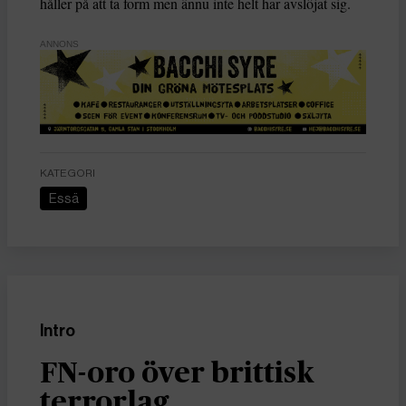
håller på att ta form men ännu inte helt har avslöjat sig.
ANNONS
KATEGORI
Essä
Intro
FN-oro över brittisk
terrorlag