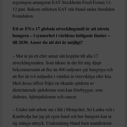
regeringen arrangerar EAT Stockholm Food Forum 11-
12 juni. Bakom stiftelsen EAT står bland andra Stordalen
Foundation.
Ett av FN:s 17 globala utvecklingsmål är att utrota
hungern – i synnerhet i världens fattigaste länder –
till 2030. Anser du att det är möjligt?
– Mat är på ett eller annat sätt kopplat till alla 17
utvecklingsmålen. Som läkare är det för mig djupt
bekymmersamt att fler än 800 miljoner går hungriga och
att fler än två miljarder i världen är överviktiga eller feta.
Med dessa siffror följer en ökande epidemi av
dietrelaterade sjukdomar som kan förebyggas, som
diabetes, hjärtsjukdomar och cancer.
– Under mitt arbete ute i fält i Mongoliet, Sri Lanka och i
Kambodja har jag på egen hand sett hur hungern kan ta
sig många uttryck. Undernäring bland barn manifesterar