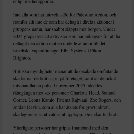
enligt medierapporter.
Inte alla som har uttryckt stöd för Palestine Action, och
framför allt inte de som har deltagit i direkta aktioner i
gruppens namn, har snabbt släppts mot borgen. Under
2024 greps över 20 aktivister som har anklagats för att ha
deltagit i en aktion mot en underleverantör till det
israeliska vapenföretaget Elbit Systems i Filton,
Brighton.
Brittiska myndigheter menar att de orsakade omfattande
skador när de bröt sig in på företaget, samt att de också
misshandlat en polis. I november 2025 inleddes
rättegången mot sex personer: Charlotte Head, Samuel
Corner, Leona Kamio, Fatema Rajwani, Zoe Rogers, och
Jordan Devlin, som alla har åtalats för grovt inbrott,
skadegörelse samt våldsamt upplopp. De nekar till brott.
Ytterligare personer har gripits i samband med den