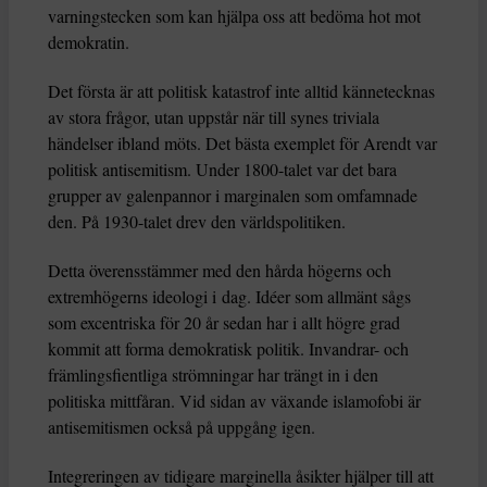
varningstecken som kan hjälpa oss att bedöma hot mot
demokratin.
Det första är att politisk katastrof inte alltid kännetecknas
av stora frågor, utan uppstår när till synes triviala
händelser ibland möts. Det bästa exemplet för Arendt var
politisk antisemitism. Under 1800-talet var det bara
grupper av galenpannor i marginalen som omfamnade
den. På 1930-talet drev den världspolitiken.
Detta överensstämmer med den hårda högerns och
extremhögerns ideologi i dag. Idéer som allmänt sågs
som excentriska för 20 år sedan har i allt högre grad
kommit att forma demokratisk politik. Invandrar- och
främlingsfientliga strömningar har trängt in i den
politiska mittfåran. Vid sidan av växande islamofobi är
antisemitismen också på uppgång igen.
Integreringen av tidigare marginella åsikter hjälper till att