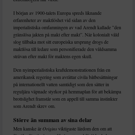
I början av 1900-talets Europa spreds liknande
erfarenheter av maktlöshet vid sidan av den
imperialistiska omfamningen av vad Arendt kallade ”den
gränslösa jakten på makt efter makt”. När kolonialt våld
slog tillbaka mot sitt europeiska ursprung drogs de
maktlösa till ledare som personifierade den våldsamma
strävan efter makt för maktens egen skull.
Den nyimperialistiska kraftdemonstrationen från en
amerikansk regering som avrättar civila båtbesättningar
på internationellt vatten samtidigt som den sätter in
reguljära väpnade styrkor på hemmaplan för att bekämpa
brottslighet framstår som en appell till samma instinkter
som Arendt skrev om.
Större än summan av sina delar
Men kanske är
Origins
viktigaste lärdom den om att