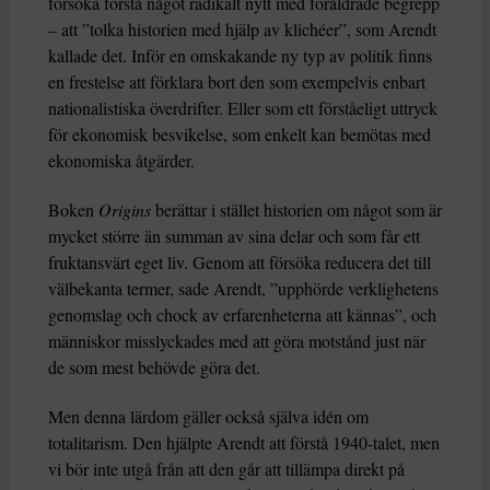
försöka förstå något radikalt nytt med föråldrade begrepp
– att ”tolka historien med hjälp av klichéer”, som Arendt
kallade det. Inför en omskakande ny typ av politik finns
en frestelse att förklara bort den som exempelvis enbart
nationalistiska överdrifter. Eller som ett förståeligt uttryck
för ekonomisk besvikelse, som enkelt kan bemötas med
ekonomiska åtgärder.
Boken
Origins
berättar i stället historien om något som är
mycket större än summan av sina delar och som får ett
fruktansvärt eget liv. Genom att försöka reducera det till
välbekanta termer, sade Arendt, ”upphörde verklighetens
genomslag och chock av erfarenheterna att kännas”, och
människor misslyckades med att göra motstånd just när
de som mest behövde göra det.
Men denna lärdom gäller också själva idén om
totalitarism. Den hjälpte Arendt att förstå 1940-talet, men
vi bör inte utgå från att den går att tillämpa direkt på