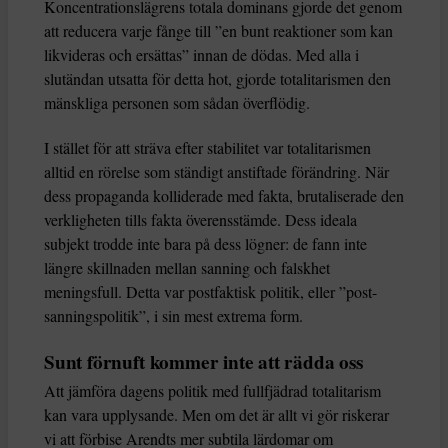
Koncentrationslägrens totala dominans gjorde det genom
att reducera varje fånge till ”en bunt reaktioner som kan
likvideras och ersättas” innan de dödas. Med alla i
slutändan utsatta för detta hot, gjorde totalitarismen den
mänskliga personen som sådan överflödig.
I stället för att sträva efter stabilitet var totalitarismen
alltid en rörelse som ständigt anstiftade förändring. När
dess propaganda kolliderade med fakta, brutaliserade den
verkligheten tills fakta överensstämde. Dess ideala
subjekt trodde inte bara på dess lögner: de fann inte
längre skillnaden mellan sanning och falskhet
meningsfull. Detta var postfaktisk politik, eller ”post-
sanningspolitik”, i sin mest extrema form.
Sunt förnuft kommer inte att rädda oss
Att jämföra dagens politik med fullfjädrad totalitarism
kan vara upplysande. Men om det är allt vi gör riskerar
vi att förbise Arendts mer subtila lärdomar om