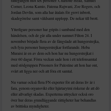
rättegången mot sex personer: Charlotte Head, Samuel
Corner, Leona Kamio, Fatema Rajwani, Zoe Rogers, och
Jordan Devlin, som alla har åtalats för grovt inbrott,
skadegörelse samt våldsamt upplopp. De nekar till brott.
Ytterligare personer har gripits i samband med den
händelsen, och de går alla under namnet Filton 24. I
november började flera av de fängslade att hungerstrejka,
och fyra personer hungerstrejkar fortfarande. Heba
Muraisi är en av dem och hon har nu hungerstrejkat i
över 60 dagar. Förra veckan sade hon i ett telefonsamtal
med stödgruppen Prisoners for Palestine att hon har ont,
svårt att ligga ner och att föra ett samtal.
Nu varnar också flera FN-experter för att deras liv är i
fara, genom organsvikt eller hjärtarytmi riskerar de att dö
eller allvarligt skadas. Experterna uttrycker också oro
över hur deras grundläggande rättigheter har behandlas
av brittiska myndigheter.