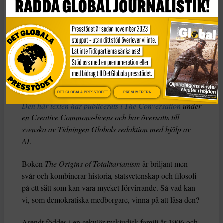
professor i politisk teori vid Durham
University.
Christopher J Finlay
Dela
DET GLOBALA PRESSTÖDET
PRENUMERERA
Den här texten har publicerats i The Conversation
under
en Creative Commons-licens och har översatts till
svenska av Tidningen Globals redaktion med hjälp av
AI
.
Boken
The Origins of Totalitarianism
är briljant men
svår och kombinerar historia, statsvetenskap och filosofi
på ett sätt som kan vara mycket förvirrande. Så vad kan
vi, som demokratiska medborgare, vinna på att läsa den?
Arendt föddes i en sekulär tyskjudisk familj år 1906 och