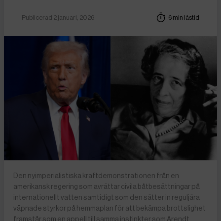
Publicerad 2 januari, 2026
6 min lästid
Den nyimperialistiska kraftdemonstrationen från en
amerikansk regering som avrättar civila båtbesättningar på
internationellt vatten samtidigt som den sätter in reguljära
väpnade styrkor på hemmaplan för att bekämpa brottslighet
framstår som en appell till samma instinkter som Arendt