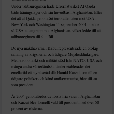
Under talibanregimen hade terrornätverket Al-Qaida
både träningsläger och sin huvudbas i Afghanistan. Efter
det att al-Qaida genomfört terrorattentaten mot USA i
New York och Washington 11 september 2001 inledde
så USA ett angrepp mot Afghanistan. vilket ledde till att
talibanregimen till slut föll.
De nya makthavarna i Kabul representerade en brokig
samling av krigsherrar och tidigare Mujaheddinkrigare.
Med ekonomiskt och militärt stöd från NATO, USA och
många andra västerländska länder etablerades det
emellertid ett styrelseråd där Hamid Karzai, son till en
tidigare politiker och känd antikommunist, blev tillsatt
som president.
År 2004 genomfördes de första fria valen i Afghanistan
och Karzai blev formellt vald till president med över 50
procent av rösterna.