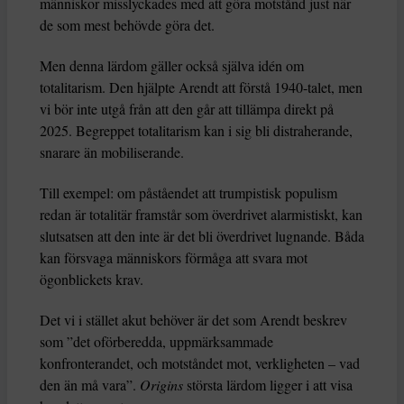
människor misslyckades med att göra motstånd just när
de som mest behövde göra det.
Men denna lärdom gäller också själva idén om
totalitarism. Den hjälpte Arendt att förstå 1940-talet, men
vi bör inte utgå från att den går att tillämpa direkt på
2025. Begreppet totalitarism kan i sig bli distraherande,
snarare än mobiliserande.
Till exempel: om påståendet att trumpistisk populism
redan är totalitär framstår som överdrivet alarmistiskt, kan
slutsatsen att den inte är det bli överdrivet lugnande. Båda
kan försvaga människors förmåga att svara mot
ögonblickets krav.
Det vi i stället akut behöver är det som Arendt beskrev
som ”det oförberedda, uppmärksammade
konfronterandet, och motståndet mot, verkligheten – vad
den än må vara”.
Origins
största lärdom ligger i att visa