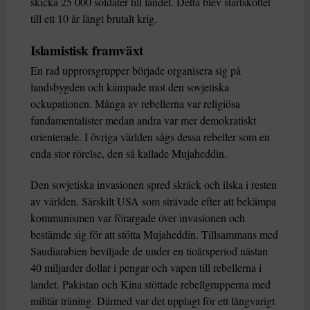
skicka 25 000 soldater till landet. Detta blev startskottet
till ett 10 år långt brutalt krig.
Islamistisk framväxt
En rad upprorsgrupper började organisera sig på
landsbygden och kämpade mot den sovjetiska
ockupationen. Många av rebellerna var religiösa
fundamentalister medan andra var mer demokratiskt
orienterade. I övriga världen sågs dessa rebeller som en
enda stor rörelse, den så kallade Mujaheddin.
Den sovjetiska invasionen spred skräck och ilska i resten
av världen. Särskilt USA som strävade efter att bekämpa
kommunismen var förargade över invasionen och
bestämde sig för att stötta Mujaheddin. Tillsammans med
Saudiarabien beviljade de under en tioårsperiod nästan
40 miljarder dollar i pengar och vapen till rebellerna i
landet. Pakistan och Kina stöttade rebellgrupperna med
militär träning. Därmed var det upplagt för ett långvarigt