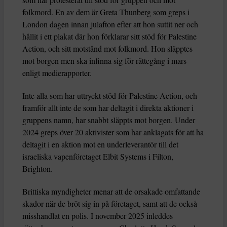
folkmord. En av dem är Greta Thunberg som greps i
London dagen innan julafton efter att hon suttit ner och
hållit i ett plakat där hon förklarar sitt stöd för Palestine
Action, och sitt motstånd mot folkmord. Hon släpptes
mot borgen men ska infinna sig för rättegång i mars
enligt medierapporter.
Inte alla som har uttryckt stöd för Palestine Action, och
framför allt inte de som har deltagit i direkta aktioner i
gruppens namn, har snabbt släppts mot borgen. Under
2024 greps över 20 aktivister som har anklagats för att ha
deltagit i en aktion mot en underleverantör till det
israeliska vapenföretaget Elbit Systems i Filton,
Brighton.
Brittiska myndigheter menar att de orsakade omfattande
skador när de bröt sig in på företaget, samt att de också
misshandlat en polis. I november 2025 inleddes