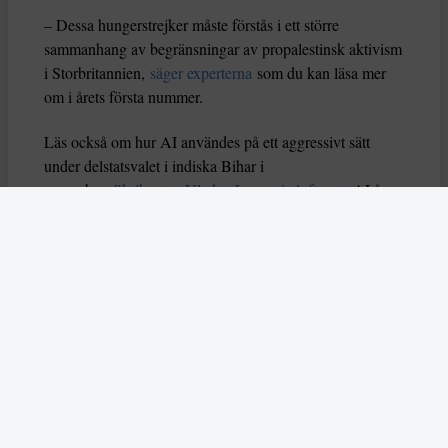
– Dessa hungerstrejker måste förstås i ett större
sammanhang av begränsningar av propalestinsk aktivism
i Storbritannien,
säger experterna
som du kan läsa mer
om i årets första nummer.
Läs också om hur AI användes på ett aggressivt sätt
under delstatsvalet i indiska Bihar i
november.
Skribenten Vladan Lausevic lyfter att
AI å
ena sidan kan bidra till att sprida viktig information och
öka politiskt deltagande, men å andra sidan också kan
orsaka problem om den missbrukas. Han skriver: ”Utan
tydliga regler, etiska riktlinjer och system för att granska
falskt innehåll kan AI i sin värsta form stärka just
diktaturer och auktoritära system istället för att förnya
och förbättra demokratin.”
I mitten av december slog två attentatsmän till mot ett
judiskt chanukkafirande på Bondi Beach, dödade femton