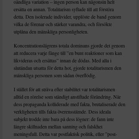
oändliga variation – ingen person kan någonsin helt
ersätta en annan. Totalitarism syftade till att förstöra
detta. Den isolerade individer, upplöste de band genom
vilka de förenar och stärker varandra, och försökte
utplåna den mänskliga personligheten.
Koncentrationslägrens totala dominans gjorde det genom
att reducera varje fånge till ”en bunt reaktioner som kan
likvideras och ersättas” innan de dödas. Med alla i
slutändan utsatta för detta hot, gjorde totalitarismen den
mänskliga personen som sådan överflödig.
I stället för att sträva efter stabilitet var totalitarismen
alltid en rörelse som ständigt anstiftade förändring. När
dess propaganda kolliderade med fakta, brutaliserade den
verkligheten tills fakta överensstämde. Dess ideala
subjekt trodde inte bara på dess lögner: de fann inte
längre skillnaden mellan sanning och falskhet
meningsfull. Detta var postfaktisk politik, eller ”post-