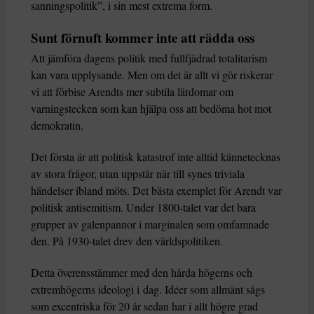
sanningspolitik”, i sin mest extrema form.
Sunt förnuft kommer inte att rädda oss
Att jämföra dagens politik med fullfjädrad totalitarism
kan vara upplysande. Men om det är allt vi gör riskerar
vi att förbise Arendts mer subtila lärdomar om
varningstecken som kan hjälpa oss att bedöma hot mot
demokratin.
Det första är att politisk katastrof inte alltid kännetecknas
av stora frågor, utan uppstår när till synes triviala
händelser ibland möts. Det bästa exemplet för Arendt var
politisk antisemitism. Under 1800-talet var det bara
grupper av galenpannor i marginalen som omfamnade
den. På 1930-talet drev den världspolitiken.
Detta överensstämmer med den hårda högerns och
extremhögerns ideologi i dag. Idéer som allmänt sågs
som excentriska för 20 år sedan har i allt högre grad