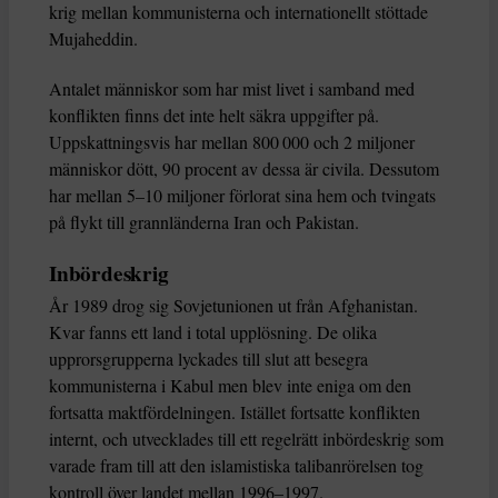
krig mellan kommunisterna och internationellt stöttade
Mujaheddin.
Antalet människor som har mist livet i samband med
konflikten finns det inte helt säkra uppgifter på.
Uppskattningsvis har mellan 800 000 och 2 miljoner
människor dött, 90 procent av dessa är civila. Dessutom
har mellan 5–10 miljoner förlorat sina hem och tvingats
på flykt till grannländerna Iran och Pakistan.
Inbördeskrig
År 1989 drog sig Sovjetunionen ut från Afghanistan.
Kvar fanns ett land i total upplösning. De olika
upprorsgrupperna lyckades till slut att besegra
kommunisterna i Kabul men blev inte eniga om den
fortsatta maktfördelningen. Istället fortsatte konflikten
internt, och utvecklades till ett regelrätt inbördeskrig som
varade fram till att den islamistiska talibanrörelsen tog
kontroll över landet mellan 1996–1997.