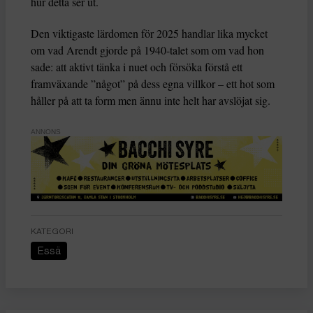
hur detta ser ut.
Den viktigaste lärdomen för 2025 handlar lika mycket
om vad Arendt gjorde på 1940-talet som om vad hon
sade: att aktivt tänka i nuet och försöka förstå ett
framväxande ”något” på dess egna villkor – ett hot som
håller på att ta form men ännu inte helt har avslöjat sig.
ANNONS
KATEGORI
Essä