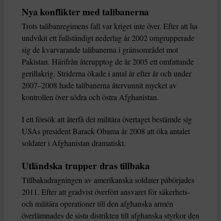
Nya konflikter med talibanerna
Trots talibanregimens fall var kriget inte över. Efter att ha
undvikit ett fullständigt nederlag år 2002 omgrupperade
sig de kvarvarande talibanerna i gränsområdet mot
Pakistan. Härifrån återupptog de år 2005 ett omfattande
gerillakrig. Striderna ökade i antal år efter år och under
2007–2008 hade talibanerna återvunnit mycket av
kontrollen över södra och östra Afghanistan.
I ett försök att återfå det militära övertaget bestämde sig
USAs president Barack Obama år 2008 att öka antalet
soldater i Afghanistan dramatiskt.
Utländska trupper dras tillbaka
Tillbakadragningen av amerikanska soldater påbörjades
2011. Efter att gradvist överfört ansvaret för säkerhets-
och militära operationer till den afghanska armén
överlämnades de sista distrikten till afghanska styrkor den