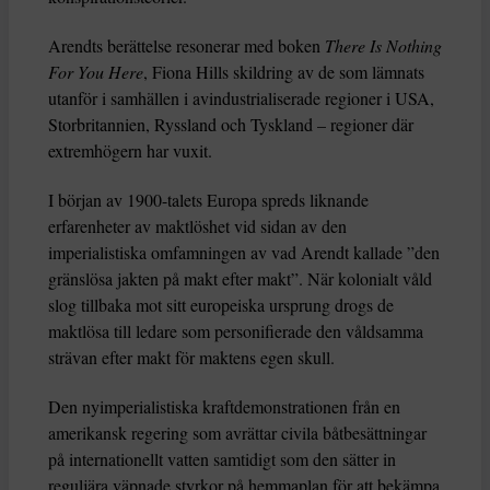
Arendts berättelse resonerar med boken
There Is Nothing
For You Here
, Fiona Hills skildring av de som lämnats
utanför i samhällen i avindustrialiserade regioner i USA,
Storbritannien, Ryssland och Tyskland – regioner där
extremhögern har vuxit.
I början av 1900-talets Europa spreds liknande
erfarenheter av maktlöshet vid sidan av den
imperialistiska omfamningen av vad Arendt kallade ”den
gränslösa jakten på makt efter makt”. När kolonialt våld
slog tillbaka mot sitt europeiska ursprung drogs de
maktlösa till ledare som personifierade den våldsamma
strävan efter makt för maktens egen skull.
Den nyimperialistiska kraftdemonstrationen från en
amerikansk regering som avrättar civila båtbesättningar
på internationellt vatten samtidigt som den sätter in
reguljära väpnade styrkor på hemmaplan för att bekämpa