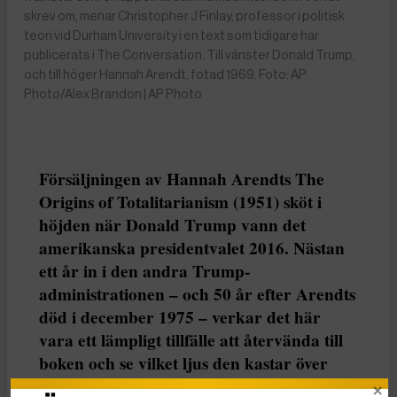
skrev om, menar Christopher J Finlay, professor i politisk
teori vid Durham University i en text som tidigare har
publicerats i The Conversation. Till vänster Donald Trump,
och till höger Hannah Arendt, fotad 1969. Foto: AP
Photo/Alex Brandon | AP Photo
Försäljningen av Hannah Arendts The
Origins of Totalitarianism (1951) sköt i
höjden när Donald Trump vann det
amerikanska presidentvalet 2016. Nästan
ett år in i den andra Trump-
administrationen – och 50 år efter Arendts
död i december 1975 – verkar det här
vara ett lämpligt tillfälle att återvända till
boken och se vilket ljus den kastar över
2025. Det skriver Christopher J Finlay,