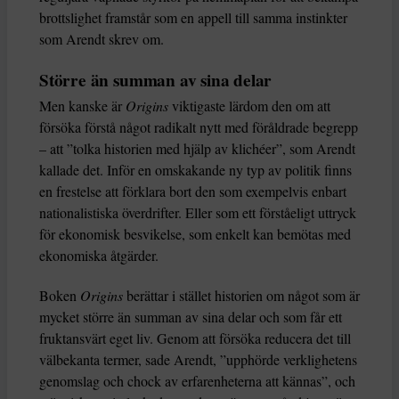
brottslighet framstår som en appell till samma instinkter
som Arendt skrev om.
Större än summan av sina delar
Men kanske är
Origins
viktigaste lärdom den om att
försöka förstå något radikalt nytt med föråldrade begrepp
– att ”tolka historien med hjälp av klichéer”, som Arendt
kallade det. Inför en omskakande ny typ av politik finns
en frestelse att förklara bort den som exempelvis enbart
nationalistiska överdrifter. Eller som ett förståeligt uttryck
för ekonomisk besvikelse, som enkelt kan bemötas med
ekonomiska åtgärder.
Boken
Origins
berättar i stället historien om något som är
mycket större än summan av sina delar och som får ett
fruktansvärt eget liv. Genom att försöka reducera det till
välbekanta termer, sade Arendt, ”upphörde verklighetens
genomslag och chock av erfarenheterna att kännas”, och