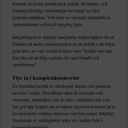
kommit att forma demokratisk politik. Invandrar- och
främlingsfientliga strömningar har trängt in i den
politiska mittfåran. Vid sidan av växande islamofobi är
antisemitismen också på uppgång igen.
Integreringen av tidigare marginella åsikter hjälper till att
förklara ett andra varningstecken på att politik i allt högre
grad drivs av vad Arendt beskrev som ”krafter som inte
kan litas på att följa reglerna för sunt förnuft och
egenintresse”.
Flyr in i konspirationsteorier
En förenklad politik av ideologisk fantasi och paranoia
tar över i stället. Den tilltalar mest de isolerade och
ensamma, människor som är vilse i samhället och som
har gett upp hoppet om att någon någonsin kommer att ta
itu med deras verkliga intressen och bekymmer. Ständigt
frustrerade av verkligheten söker de i stället flykt i
konspirationsteorier.