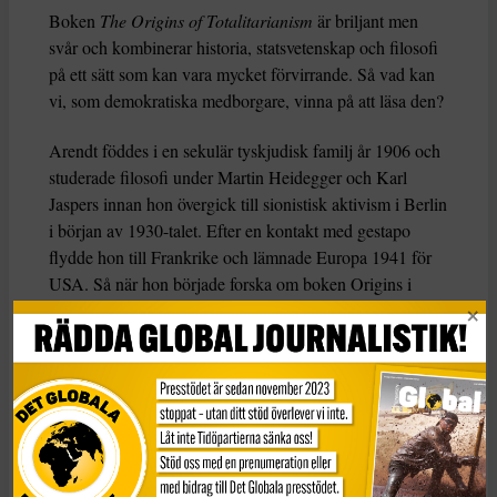
Boken
The Origins of Totalitarianism
är briljant men
svår och kombinerar historia, statsvetenskap och filosofi
på ett sätt som kan vara mycket förvirrande. Så vad kan
vi, som demokratiska medborgare, vinna på att läsa den?
Arendt föddes i en sekulär tyskjudisk familj år 1906 och
studerade filosofi under Martin Heidegger och Karl
Jaspers innan hon övergick till sionistisk aktivism i Berlin
i början av 1930-talet. Efter en kontakt med gestapo
flydde hon till Frankrike och lämnade Europa 1941 för
USA. Så när hon började forska om boken Origins i
början av 1940-talet var hon inte främmande för
totalitarism.
Totalitarism, menade hon, var en radikalt ny
regeringsform som utmärkte sig genom sin ideologiska
uppfattning om historia. För nazisterna var historia en
krock mellan raser; för stalinismen var det en klasskamp.
Hur som helst försökte totalitära ledare verkställa