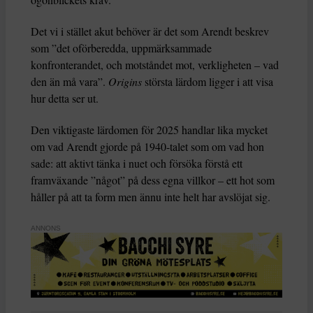
Det vi i stället akut behöver är det som Arendt beskrev
som ”det oförberedda, uppmärksammade
konfronterandet, och motståndet mot, verkligheten – vad
den än må vara”.
Origins
största lärdom ligger i att visa
hur detta ser ut.
Den viktigaste lärdomen för 2025 handlar lika mycket
om vad Arendt gjorde på 1940-talet som om vad hon
sade: att aktivt tänka i nuet och försöka förstå ett
framväxande ”något” på dess egna villkor – ett hot som
håller på att ta form men ännu inte helt har avslöjat sig.
ANNONS