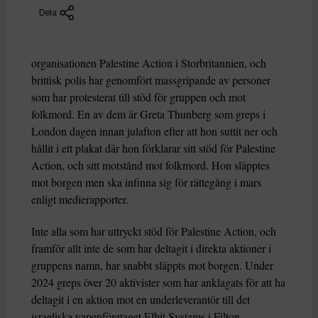
Dela
organisationen Palestine Action i Storbritannien, och
brittisk polis har genomfört massgripande av personer
som har protesterat till stöd för gruppen och mot
folkmord. En av dem är Greta Thunberg som greps i
London dagen innan julafton efter att hon suttit ner och
hållit i ett plakat där hon förklarar sitt stöd för Palestine
Action, och sitt motstånd mot folkmord. Hon släpptes
mot borgen men ska infinna sig för rättegång i mars
enligt medierapporter.
Inte alla som har uttryckt stöd för Palestine Action, och
framför allt inte de som har deltagit i direkta aktioner i
gruppens namn, har snabbt släppts mot borgen. Under
2024 greps över 20 aktivister som har anklagats för att ha
deltagit i en aktion mot en underleverantör till det
israeliska vapenföretaget Elbit Systems i Filton,