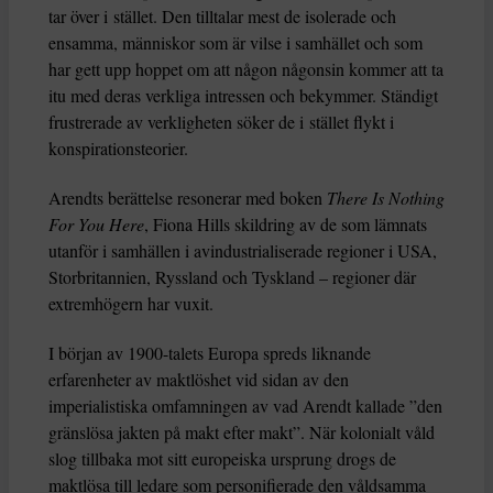
tar över i stället. Den tilltalar mest de isolerade och
ensamma, människor som är vilse i samhället och som
har gett upp hoppet om att någon någonsin kommer att ta
itu med deras verkliga intressen och bekymmer. Ständigt
frustrerade av verkligheten söker de i stället flykt i
konspirationsteorier.
Arendts berättelse resonerar med boken
There Is Nothing
For You Here
, Fiona Hills skildring av de som lämnats
utanför i samhällen i avindustrialiserade regioner i USA,
Storbritannien, Ryssland och Tyskland – regioner där
extremhögern har vuxit.
I början av 1900-talets Europa spreds liknande
erfarenheter av maktlöshet vid sidan av den
imperialistiska omfamningen av vad Arendt kallade ”den
gränslösa jakten på makt efter makt”. När kolonialt våld
slog tillbaka mot sitt europeiska ursprung drogs de
maktlösa till ledare som personifierade den våldsamma