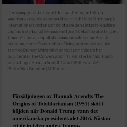
Den nyimperialistiska kraftdemonstrationen från en
amerikansk regering som avrättar civila båtbesättningar på
internationellt vatten samtidigt som den sätter in reguljära
väpnade styrkor på hemmaplan för att bekämpa brottslighet
framstår som en appell till samma instinkter som Arendt
skrev om, menar Christopher J Finlay, professor i politisk
teori vid Durham University i en text som tidigare har
publicerats i The Conversation. Till vänster Donald Trump,
och till höger Hannah Arendt, fotad 1969. Foto: AP
Photo/Alex Brandon | AP Photo
Försäljningen av Hannah Arendts The
Origins of Totalitarianism (1951) sköt i
höjden när Donald Trump vann det
amerikanska presidentvalet 2016. Nästan
ett år in i den andra Trump-