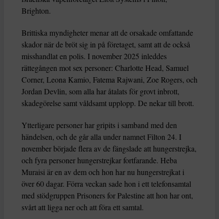
Brighton.
Brittiska myndigheter menar att de orsakade omfattande
skador när de bröt sig in på företaget, samt att de också
misshandlat en polis. I november 2025 inleddes
rättegången mot sex personer: Charlotte Head, Samuel
Corner, Leona Kamio, Fatema Rajwani, Zoe Rogers, och
Jordan Devlin, som alla har åtalats för grovt inbrott,
skadegörelse samt våldsamt upplopp. De nekar till brott.
Ytterligare personer har gripits i samband med den
händelsen, och de går alla under namnet Filton 24. I
november började flera av de fängslade att hungerstrejka,
och fyra personer hungerstrejkar fortfarande. Heba
Muraisi är en av dem och hon har nu hungerstrejkat i
över 60 dagar. Förra veckan sade hon i ett telefonsamtal
med stödgruppen Prisoners for Palestine att hon har ont,
svårt att ligga ner och att föra ett samtal.