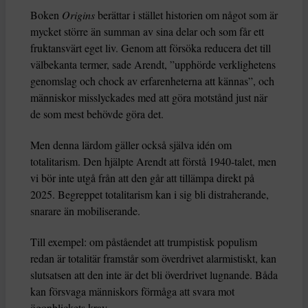
Boken
Origins
berättar i stället historien om något som är
mycket större än summan av sina delar och som får ett
fruktansvärt eget liv. Genom att försöka reducera det till
välbekanta termer, sade Arendt, ”upphörde verklighetens
genomslag och chock av erfarenheterna att kännas”, och
människor misslyckades med att göra motstånd just när
de som mest behövde göra det.
Men denna lärdom gäller också själva idén om
totalitarism. Den hjälpte Arendt att förstå 1940-talet, men
vi bör inte utgå från att den går att tillämpa direkt på
2025. Begreppet totalitarism kan i sig bli distraherande,
snarare än mobiliserande.
Till exempel: om påståendet att trumpistisk populism
redan är totalitär framstår som överdrivet alarmistiskt, kan
slutsatsen att den inte är det bli överdrivet lugnande. Båda
kan försvaga människors förmåga att svara mot
ögonblickets krav.