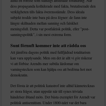
alltid en rörelse som ständigt anstiftade förändring. När
dess propaganda kolliderade med fakta, brutaliserade den
verkligheten tills fakta överensstämde. Dess ideala
subjekt trodde inte bara på dess lögner: de fann inte
längre skillnaden mellan sanning och falskhet
meningsfull. Detta var postfaktisk politik, eller ”post-
sanningspolitik”, i sin mest extrema form.
Sunt förnuft kommer inte att rädda oss
Att jämföra dagens politik med fullfjädrad totalitarism
kan vara upplysande. Men om det är allt vi gör riskerar
vi att förbise Arendts mer subtila lärdomar om
varningstecken som kan hjälpa oss att bedöma hot mot
demokratin.
Det första är att politisk katastrof inte alltid kännetecknas
av stora frågor, utan uppstår när till synes triviala
händelser ibland möts. Det bästa exemplet för Arendt var
politisk antisemitism. Under 1800-talet var det bara