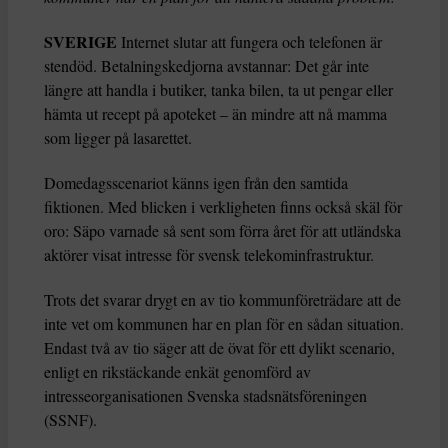
SVERIGE
Internet slutar att fungera och telefonen är
stendöd. Betalningskedjorna avstannar: Det går inte
längre att handla i butiker, tanka bilen, ta ut pengar eller
hämta ut recept på apoteket – än mindre att nå mamma
som ligger på lasarettet.
Domedagsscenariot känns igen från den samtida
fiktionen. Med blicken i verkligheten finns också skäl för
oro: Säpo varnade så sent som förra året för att utländska
aktörer visat intresse för svensk telekominfrastruktur.
Trots det svarar drygt en av tio kommunföreträdare att de
inte vet om kommunen har en plan för en sådan situation.
Endast två av tio säger att de övat för ett dylikt scenario,
enligt en rikstäckande enkät genomförd av
intresseorganisationen Svenska stadsnätsföreningen
(SSNF).