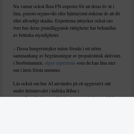
Nu varnar också flera FN-experter för att deras liv är i
fara, genom organsvikt eller hjärtarytmi riskerar de att dö
eller allvarligt skadas. Experterna uttrycker också oro
över hur deras grundläggande rättigheter har behandlas
av brittiska myndigheter.
– Dessa hungerstrejker måste förstås i ett större
sammanhang av begränsningar av propalestinsk aktivism
i Storbritannien,
säger experterna
som du kan läsa mer
om i årets första nummer.
Läs också om hur AI användes på ett aggressivt sätt
under delstatsvalet i indiska Bihar i
november.
Skribenten Vladan Lausevic lyfter att
AI å
ena sidan kan bidra till att sprida viktig information och
öka politiskt deltagande, men å andra sidan också kan
orsaka problem om den missbrukas. Han skriver: ”Utan
tydliga regler, etiska riktlinjer och system för att granska
falskt innehåll kan AI i sin värsta form stärka just