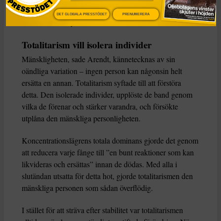
historiska ”lagar” genom att med våld omforma de
DET GLOBALA PRESSTÖDET
PRENUMERERA
människor de styrde.
Totalitarism vill isolera individer
Mänskligheten, sade Arendt, kännetecknas av sin
oändliga variation – ingen person kan någonsin helt
ersätta en annan. Totalitarism syftade till att förstöra
detta. Den isolerade individer, upplöste de band genom
vilka de förenar och stärker varandra, och försökte
utplåna den mänskliga personligheten.
Koncentrationslägrens totala dominans gjorde det genom
att reducera varje fånge till ”en bunt reaktioner som kan
likvideras och ersättas” innan de dödas. Med alla i
slutändan utsatta för detta hot, gjorde totalitarismen den
mänskliga personen som sådan överflödig.
I stället för att sträva efter stabilitet var totalitarismen