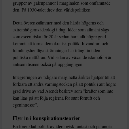
grupper av galenpannor i marginalen som omfamnade
den. På 1930-talet drev den världspolitiken.
Detta överensstämmer med den hårda högerns och
extremhögerns ideologi i dag. Idéer som allmänt sågs
som excentriska för 20 år sedan har i allt högre grad
kommit att forma demokratisk politik. Invandrar- och
främlingsfientliga strömningar har trängt in i den
politiska mittfåran. Vid sidan av växande islamofobi är
antisemitismen också på uppgång igen.
Integreringen av tidigare marginella åsikter hjälper till att
förklara ett andra varningstecken på att politik i allt högre
grad drivs av vad Arendt beskrev som ”krafter som inte
kan litas på att följa reglerna för sunt förnuft och
egenintresse”.
Flyr in i konspirationsteorier
En förenklad politik av ideologisk fantasi och paranoia