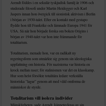
Arendt föddes i en sekulär tyskjudisk familj år 1906 och
studerade filosofi under Martin Heidegger och Karl
Jaspers innan hon övergick till sionistisk aktivism i Berlin
i början av 1930-talet. Efter en kontakt med gestapo
flydde hon till Frankrike och lämnade Europa 1941 för
USA. Så när hon började forska om boken Origins i
början av 1940-talet var hon inte främmande för
totalitarism.
Totalitarism, menade hon, var en radikalt ny
regeringsform som utmärkte sig genom sin ideologiska
uppfattning om historia. För nazisterna var historia en
krock mellan raser; för stalinismen var det en klasskamp.
Hur som helst försökte totalitära ledare verkställa
historiska ”lagar” genom att med våld omforma de
människor de styrde.
Totalitarism vill isolera individer
Mänskligheten, sade Arendt, kännetecknas av sin