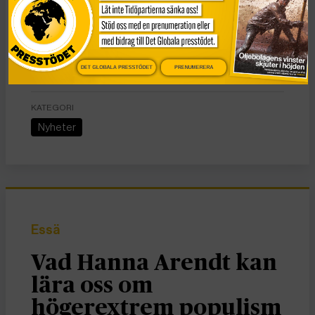
DET GLOBALA PRESSTÖDET
PRENUMERERA
KATEGORI
Nyheter
Essä
Vad Hanna Arendt kan
lära oss om
högerextrem populism