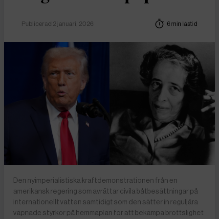
Publicerad 2 januari, 2026
6 min lästid
Den nyimperialistiska kraftdemonstrationen från en
amerikansk regering som avrättar civila båtbesättningar på
internationellt vatten samtidigt som den sätter in reguljära
väpnade styrkor på hemmaplan för att bekämpa brottslighet