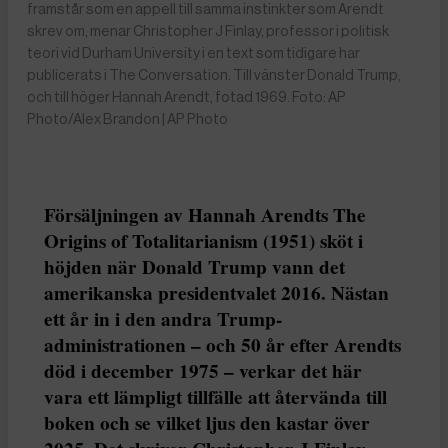
framstår som en appell till samma instinkter som Arendt
skrev om, menar Christopher J Finlay, professor i politisk
teori vid Durham University i en text som tidigare har
publicerats i The Conversation. Till vänster Donald Trump,
och till höger Hannah Arendt, fotad 1969. Foto: AP
Photo/Alex Brandon | AP Photo
Försäljningen av Hannah Arendts The
Origins of Totalitarianism (1951) sköt i
höjden när Donald Trump vann det
amerikanska presidentvalet 2016. Nästan
ett år in i den andra Trump-
administrationen – och 50 år efter Arendts
död i december 1975 – verkar det här
vara ett lämpligt tillfälle att återvända till
boken och se vilket ljus den kastar över