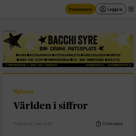
main
content
Prenumerera
Logga in
ANNONS
Nyheter
Världen i siffror
Publicerad 7 juni, 2018
0 min lästid