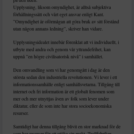
Upplysning, liksom omyndighet, är alltså subjektiva
förhållningssätt och vårt eget ansvar enligt Kant.
”Omyndighet är oförmågan att göra bruk av sitt förstånd
utan någon annans ledning”, skriver han vidare.
Upplysningsidealet innebär förenklat att vi individuellt, i
utbyte med andra och genom vår yttrandefrihet, kan
uppnå ”en högre civilisatorisk nivå” i samhället.
Den omvandling som vi har genomgått i dag är den
största sedan den industriella revolutionen. Vi lever i ett
informationssamhälle enligt samhällsvetarna. Tillgång till
internet och fri information är ett globalt fenomen som
mer och mer utnyttjas även av folk som lever under
diktatur, eller de som inte har stora socioekonomiska
resurser.
Samtidigt har denna tillgång blivit en stor marknad för de
som har resurser för att utöka sin makt. Trollfabriker