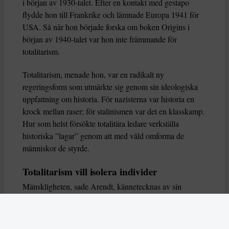
i början av 1930-talet. Efter en kontakt med gestapo
flydde hon till Frankrike och lämnade Europa 1941 för
USA. Så när hon började forska om boken Origins i
början av 1940-talet var hon inte främmande för
totalitarism.
Totalitarism, menade hon, var en radikalt ny
regeringsform som utmärkte sig genom sin ideologiska
uppfattning om historia. För nazisterna var historia en
krock mellan raser; för stalinismen var det en klasskamp.
Hur som helst försökte totalitära ledare verkställa
historiska ”lagar” genom att med våld omforma de
människor de styrde.
Totalitarism vill isolera individer
Mänskligheten, sade Arendt, kännetecknas av sin
oändliga variation – ingen person kan någonsin helt
ersätta en annan. Totalitarism syftade till att förstöra
detta. Den isolerade individer, upplöste de band genom