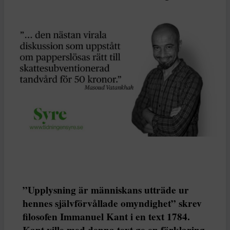
”Upplysning är människans utträde ur
hennes självförvållade omyndighet” skrev
filosofen Immanuel Kant i en text 1784.
Kant ville med denna text ge en förklaring