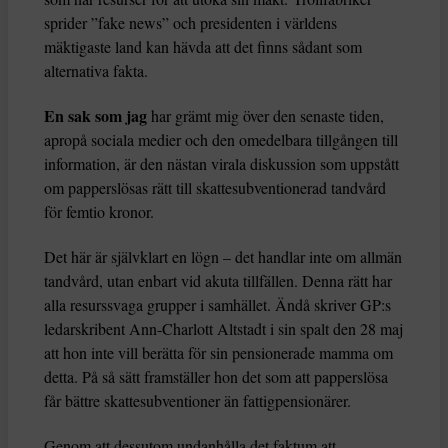
sprider ”fake news” och presidenten i världens
mäktigaste land kan hävda att det finns sådant som
alternativa fakta.
En sak som jag
har grämt mig över den senaste tiden,
apropå sociala medier och den omedelbara tillgången till
information, är den nästan virala diskussion som uppstått
om papperslösas rätt till skattesubventionerad tandvård
för femtio kronor.
Det här är självklart en lögn – det handlar inte om allmän
tandvård, utan enbart vid akuta tillfällen. Denna rätt har
alla resurssvaga grupper i samhället. Ändå skriver GP:s
ledarskribent Ann-Charlott Altstadt i sin spalt den 28 maj
att hon inte vill berätta för sin pensionerade mamma om
detta. På så sätt framställer hon det som att papperslösa
får bättre skattesubventioner än fattigpensionärer.
Genom att dessutom undanhålla det faktum att