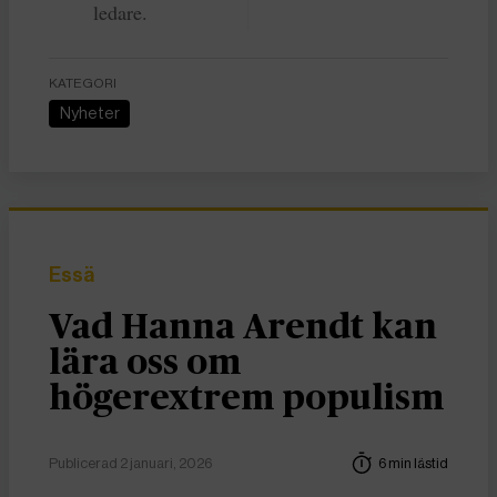
ledare.
KATEGORI
Nyheter
Essä
Vad Hanna Arendt kan
lära oss om
högerextrem populism
Publicerad 2 januari, 2026
6 min lästid