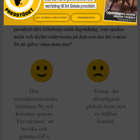
Hur gör vi
när när informationen produceras och sprids
DET GLOBALA PRESSTÖDET
PRENUMERERA
av dem som har resurser och makt? Som USA:s
president eller Göteborgs enda dagstidning, som sparkar
nedåt och skyller orättvisorna på dem som har det svårast
för att själva vinna ännu mer?
Den
Trump, det
socialdemokratiska
allvarligaste
tidningen Ny tid
globala hotet mot
fortsätter genom
en hållbar
”Fyrvaktaren” att
framtid.
bevaka och
granska GP:s