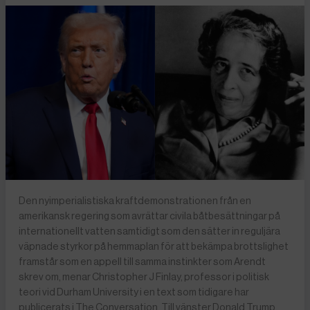
Den nyimperialistiska kraftdemonstrationen från en
amerikansk regering som avrättar civila båtbesättningar på
internationellt vatten samtidigt som den sätter in reguljära
väpnade styrkor på hemmaplan för att bekämpa brottslighet
framstår som en appell till samma instinkter som Arendt
skrev om, menar Christopher J Finlay, professor i politisk
teori vid Durham University i en text som tidigare har
publicerats i The Conversation. Till vänster Donald Trump,