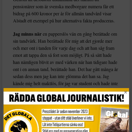
pensionärer som är svenska medborgare numera får ett
bidrag på 600 kronor per år för allmän tandvård visar
Alstadt ett exempel på hur alternativa fakta produceras.
Jag minns när
en papperslös vän en gång berättade om
sin tandvärk. Han berättade för mig att det gjorde mer
och mer ont i tanden för varje dag och att han såg fram
emot att tappa den så fort som möjligt. På så sätt hade
han nämligen blivit av med värken när han tidigare hade
ont i en annan tand, berättade han. Det har gått många år
sedan dess men jag kan inte glömma det han sa. Jag
kände mig helt maktlös, för jag var student och hade inte
ens råd med mina egna tänder.
Enligt upplysningsidealet är det individens ansvar att ta
sig ur okunskapen. Vad innebär detta ideal som vårt
samhälle är byggt på, belyst genom det it-samhälle vi
lever i i dag? Är tillgång till fri information tillräckligt för
att vi ska kunna närma oss sanningen?