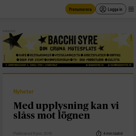
main
content
Prenumerera
Logga in
ANNONS
Nyheter
Med upplysning kan vi
slåss mot lögnen
Publicerad 11 juni, 2018
4 min lästid