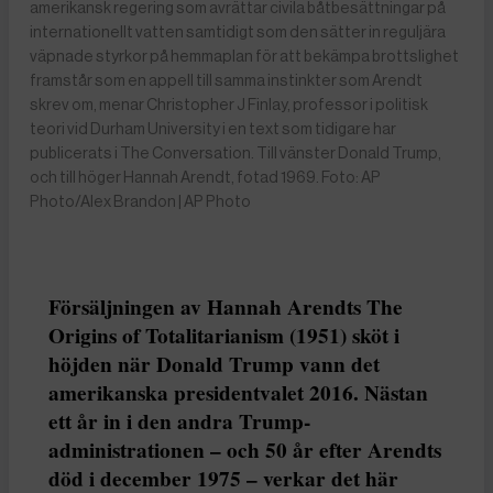
amerikansk regering som avrättar civila båtbesättningar på
internationellt vatten samtidigt som den sätter in reguljära
väpnade styrkor på hemmaplan för att bekämpa brottslighet
framstår som en appell till samma instinkter som Arendt
skrev om, menar Christopher J Finlay, professor i politisk
teori vid Durham University i en text som tidigare har
publicerats i The Conversation. Till vänster Donald Trump,
och till höger Hannah Arendt, fotad 1969. Foto: AP
Photo/Alex Brandon | AP Photo
Försäljningen av Hannah Arendts The
Origins of Totalitarianism (1951) sköt i
höjden när Donald Trump vann det
amerikanska presidentvalet 2016. Nästan
ett år in i den andra Trump-
administrationen – och 50 år efter Arendts
död i december 1975 – verkar det här