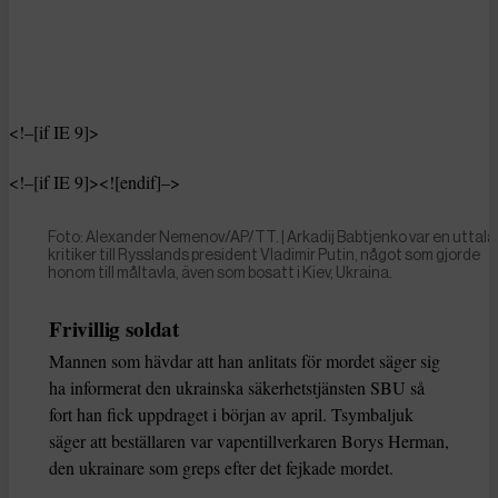
<!–[if IE 9]>
<!–[if IE 9]><![endif]–>
Foto: Alexander Nemenov/AP/TT. | Arkadij Babtjenko var en uttala
kritiker till Rysslands president Vladimir Putin, något som gjorde
honom till måltavla, även som bosatt i Kiev, Ukraina.
Frivillig soldat
Mannen som hävdar att han anlitats för mordet säger sig
ha informerat den ukrainska säkerhetstjänsten SBU så
fort han fick uppdraget i början av april. Tsymbaljuk
säger att beställaren var vapentillverkaren Borys Herman,
den ukrainare som greps efter det fejkade mordet.