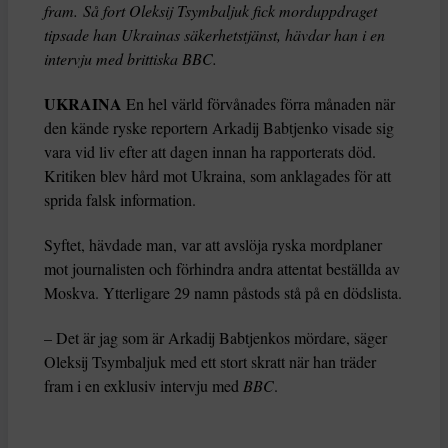
fram. Så fort Oleksij Tsymbaljuk fick morduppdraget
tipsade han Ukrainas säkerhetstjänst, hävdar han i en
intervju med brittiska BBC.
UKRAINA
En hel värld förvånades förra månaden när
den kände ryske reportern Arkadij Babtjenko visade sig
vara vid liv efter att dagen innan ha rapporterats död.
Kritiken blev hård mot Ukraina, som anklagades för att
sprida falsk information.
Syftet, hävdade man, var att avslöja ryska mordplaner
mot journalisten och förhindra andra attentat beställda av
Moskva. Ytterligare 29 namn påstods stå på en dödslista.
– Det är jag som är Arkadij Babtjenkos mördare, säger
Oleksij Tsymbaljuk med ett stort skratt när han träder
fram i en exklusiv intervju med
BBC
.