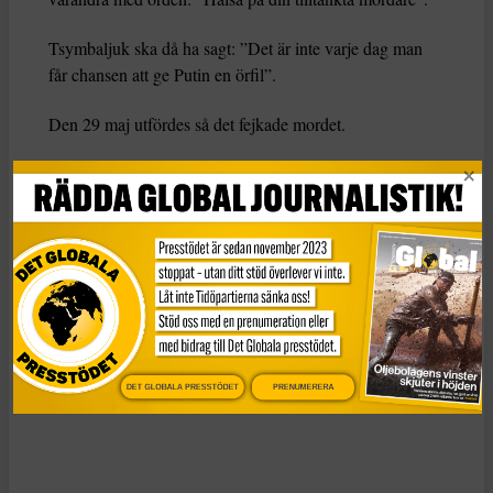
Tsymbaljuk ska då ha sagt: ”Det är inte varje dag man
får chansen att ge Putin en örfil”.
Den 29 maj utfördes så det fejkade mordet.
– Jag åt upp min soppa, ringde en taxi och åkte för att
döda Babtjenko, säger Tsymbaljuk till BBC.
Vid lägenheten låg journalisten i en pöl med grisblod, i
väntan på ambulans.
– Jag sade åt honom att han skulle må så gott och han
bad mig att inte få honom att börja skratta.
DET GLOBALA PRESSTÖDET
PRENUMERERA