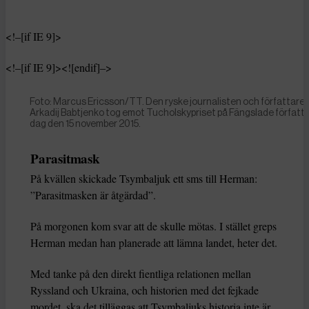
<!–[if IE 9]>
<!–[if IE 9]><![endif]–>
Foto: Marcus Ericsson/TT. Den ryske journalisten och författare
Arkadij Babtjenko tog emot Tucholskypriset på Fängslade författ
dag den 15 november 2015.
Parasitmask
På kvällen skickade Tsymbaljuk ett sms till Herman:
”Parasitmasken är åtgärdad”.
På morgonen kom svar att de skulle mötas. I stället greps
Herman medan han planerade att lämna landet, heter det.
Med tanke på den direkt fientliga relationen mellan
Ryssland och Ukraina, och historien med det fejkade
mordet, ska det tilläggas att Tsymbaljuks historia inte är