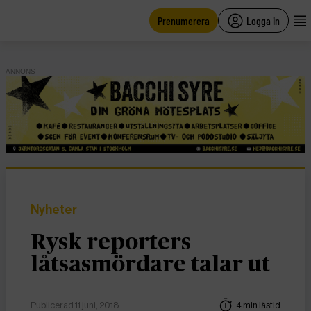
main
content
Prenumerera
Logga in
ANNONS
Nyheter
Rysk reporters
låtsasmördare talar ut
Publicerad 11 juni, 2018
4 min lästid