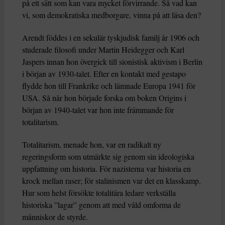
på ett sätt som kan vara mycket förvirrande. Så vad kan
vi, som demokratiska medborgare, vinna på att läsa den?
Arendt föddes i en sekulär tyskjudisk familj år 1906 och
studerade filosofi under Martin Heidegger och Karl
Jaspers innan hon övergick till sionistisk aktivism i Berlin
i början av 1930-talet. Efter en kontakt med gestapo
flydde hon till Frankrike och lämnade Europa 1941 för
USA. Så när hon började forska om boken Origins i
början av 1940-talet var hon inte främmande för
totalitarism.
Totalitarism, menade hon, var en radikalt ny
regeringsform som utmärkte sig genom sin ideologiska
uppfattning om historia. För nazisterna var historia en
krock mellan raser; för stalinismen var det en klasskamp.
Hur som helst försökte totalitära ledare verkställa
historiska ”lagar” genom att med våld omforma de
människor de styrde.