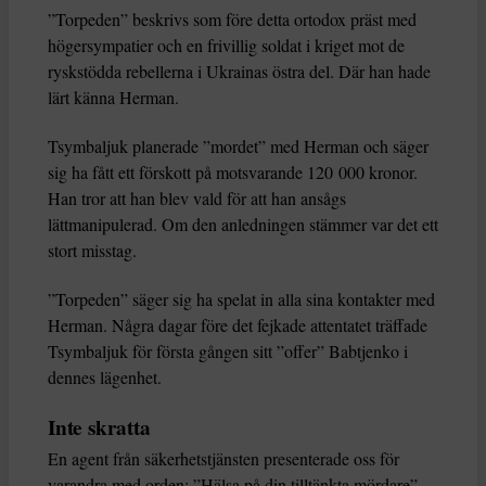
”Torpeden” beskrivs som före detta ortodox präst med
högersympatier och en frivillig soldat i kriget mot de
ryskstödda rebellerna i Ukrainas östra del. Där han hade
lärt känna Herman.
Tsymbaljuk planerade ”mordet” med Herman och säger
sig ha fått ett förskott på motsvarande 120 000 kronor.
Han tror att han blev vald för att han ansågs
lättmanipulerad. Om den anledningen stämmer var det ett
stort misstag.
”Torpeden” säger sig ha spelat in alla sina kontakter med
Herman. Några dagar före det fejkade attentatet träffade
Tsymbaljuk för första gången sitt ”offer” Babtjenko i
dennes lägenhet.
Inte skratta
En agent från säkerhetstjänsten presenterade oss för
varandra med orden: ”Hälsa på din tilltänkta mördare”.