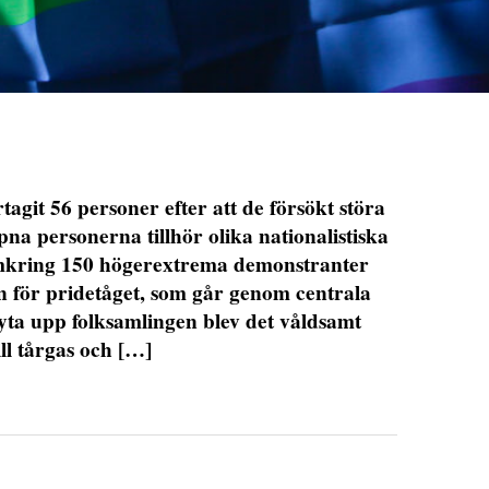
git 56 personer efter att de försökt störa
na personerna tillhör olika nationalistiska
omkring 150 högerextrema demonstranter
en för pridetåget, som går genom centrala
ryta upp folksamlingen blev det våldsamt
ll tårgas och […]
DET GLOBALA PRESSTÖDET
PRENUMERERA