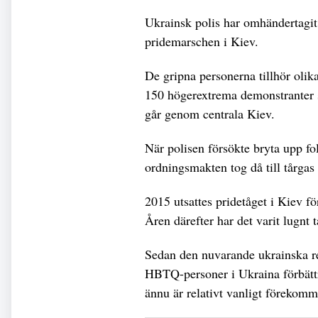
Ukrainsk polis har omhändertagit 
pridemarschen i Kiev.
De gripna personerna tillhör olik
150 högerextrema demonstranter s
går genom centrala Kiev.
När polisen försökte bryta upp f
ordningsmakten tog då till tårgas
2015 utsattes pridetåget i Kiev f
Åren därefter har det varit lugnt 
Sedan den nuvarande ukrainska reg
HBTQ-personer i Ukraina förbättr
ännu är relativt vanligt förekomm