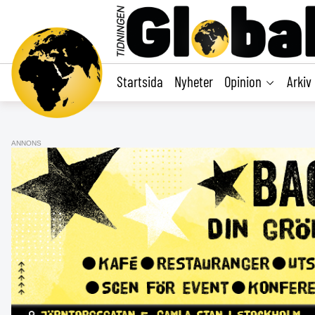
main
content
Startsida
Nyheter
Opinion
Arkiv
ANNONS