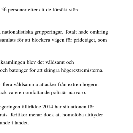
56 personer efter att de försökt störa
a nationalistiska grupperingar. Totalt hade omkring
amlats för att blockera vägen för pridetåget, som
olksamlingen blev det våldsamt och
 och batonger för att skingra högerextremisterna.
ör flera våldsamma attacker från extremhögern.
tack vare en omfattande polisiär närvaro.
eringen tillträdde 2014 har situationen för
ats. Kritiker menar dock att homofoba attityder
ande i landet.