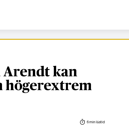
 Arendt kan
om högerextrem
6 min lästid