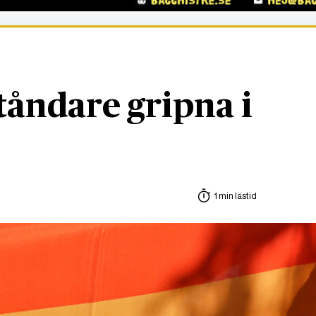
åndare gripna i
1 min lästid