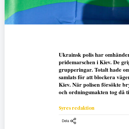
Ukrainsk polis har omhänderta
pridemarschen i Kiev. De grip
grupperingar. Totalt hade 
samlats för att blockera väg
Kiev. När polisen försökte b
och ordningsmakten tog då ti
Syres redaktion
Dela