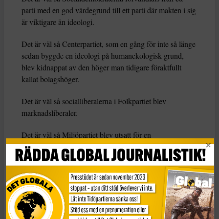
parti med en god värdegrund till ett parti där makten i sig
är viktigare än ideologi.
Det är väl så Centerpartiet, som en gång för inte så länge
sedan byggde en ideologi på humanekologisk grund,
blev kidnappat av den höger man tidigare föraktfullt
kallat bolagshöger.
Det är väl så socialliberalerna i Folkpartiet blev
marknadsliberaler.
Det är väl så Miljöpartiet blev utsatt för en
ekomodernistisk statskupp där de som har värderingar
som ligger i linje med vad som motiverade
partibildningen motats ut.
Snylthumlorna har en förmåga att ta över. Med hård hud
och stora käftar. Det var dit jag ville komma.