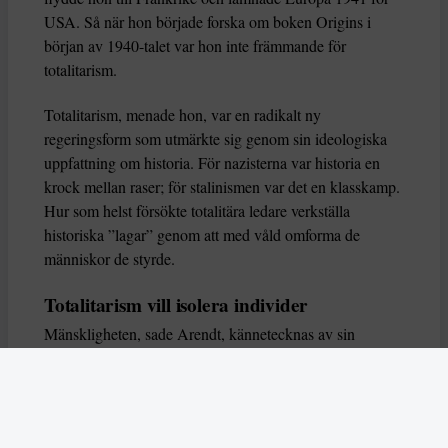
USA. Så när hon började forska om boken Origins i
början av 1940-talet var hon inte främmande för
totalitarism.
Totalitarism, menade hon, var en radikalt ny
regeringsform som utmärkte sig genom sin ideologiska
uppfattning om historia. För nazisterna var historia en
krock mellan raser; för stalinismen var det en klasskamp.
Hur som helst försökte totalitära ledare verkställa
historiska ”lagar” genom att med våld omforma de
människor de styrde.
Totalitarism vill isolera individer
Mänskligheten, sade Arendt, kännetecknas av sin
oändliga variation – ingen person kan någonsin helt
ersätta en annan. Totalitarism syftade till att förstöra
detta. Den isolerade individer, upplöste de band genom
vilka de förenar och stärker varandra, och försökte