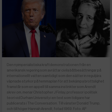
Den nyimperialistiska kraftdemonstrationen från en
amerikansk regering som avrättar civila båtbesättningar på
internationellt vatten samtidigt som den sätter in reguljära
väpnade styrkor på hemmaplan för att bekämpa brottslighet
framstår som en appell till samma instinkter som Arendt
skrev om, menar Christopher J Finlay, professor i politisk
teori vid Durham University i en text som tidigare har
publicerats i The Conversation. Till vänster Donald Trump,
och till höger Hannah Arendt, fotad 1969. Foto: AP