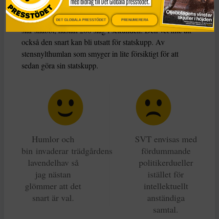
Jag sitter kvar på en stubbe i skogen. Ovanför
ängshumlans flygrutt har stenhumlan sin runda. Vingarna
DET GLOBALA PRESSTÖDET
PRENUMERERA
slår snabbt, nästan 200 slag i sekunden. Den vet inte att
också den snart kan bli utsatt för statskupp. Av
stensnylthumlan som smyger in lite försiktigt för att
sedan göra sin statskupp.
Humlor och
SVT envisas med
bin invaderar trädgårdens
fördummande
lavendelhav så
politikerdueller
jag nästan
istället för
glömmer att det
intellektuellt
snart är val.
anständiga
samtal.