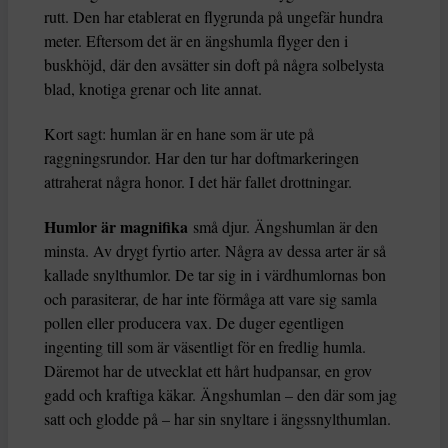
rutt. Den har etablerat en flygrunda på ungefär hundra
meter. Eftersom det är en ängshumla flyger den i
buskhöjd, där den avsätter sin doft på några solbelysta
blad, knotiga grenar och lite annat.
Kort sagt: humlan är en hane som är ute på
raggningsrundor. Har den tur har doftmarkeringen
attraherat några honor. I det här fallet drottningar.
Humlor är magniﬁka
små djur. Ängshumlan är den
minsta. Av drygt fyrtio arter. Några av dessa arter är så
kallade snylthumlor. De tar sig in i värdhumlornas bon
och parasiterar, de har inte förmåga att vare sig samla
pollen eller producera vax. De duger egentligen
ingenting till som är väsentligt för en fredlig humla.
Däremot har de utvecklat ett hårt hudpansar, en grov
gadd och kraftiga käkar. Ängshumlan – den där som jag
satt och glodde på – har sin snyltare i ängssnylthumlan.