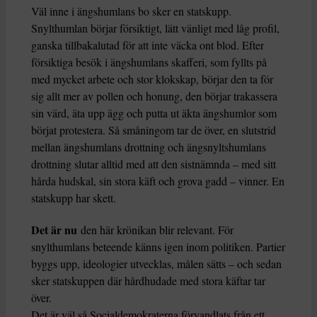
Väl inne i ängshumlans bo sker en statskupp.
Snylthumlan börjar försiktigt, lätt vänligt med låg profil,
ganska tillbakalutad för att inte väcka ont blod. Efter
försiktiga besök i ängshumlans skafferi, som fyllts på
med mycket arbete och stor klokskap, börjar den ta för
sig allt mer av pollen och honung, den börjar trakassera
sin värd, äta upp ägg och putta ut äkta ängshumlor som
börjat protestera. Så småningom tar de över, en slutstrid
mellan ängshumlans drottning och ängsnyltshumlans
drottning slutar alltid med att den sistnämnda – med sitt
hårda hudskal, sin stora käft och grova gadd – vinner. En
statskupp har skett.
Det är nu
den här krönikan blir relevant. För
snylthumlans beteende känns igen inom politiken. Partier
byggs upp, ideologier utvecklas, målen sätts – och sedan
sker statskuppen där hårdhudade med stora käftar tar
över.
Det är väl så Socialdemokraterna förvandlats från ett