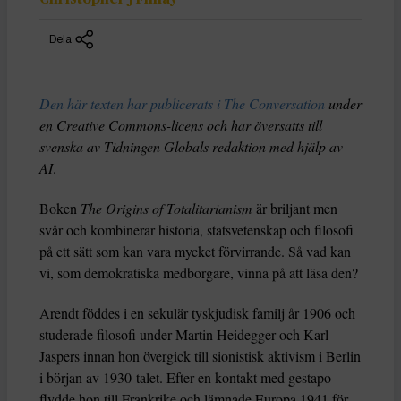
Dela
Den här texten har publicerats i The Conversation
under
en Creative Commons-licens och har översatts till
svenska av Tidningen Globals redaktion med hjälp av
AI
.
Boken
The Origins of Totalitarianism
är briljant men
svår och kombinerar historia, statsvetenskap och filosofi
på ett sätt som kan vara mycket förvirrande. Så vad kan
vi, som demokratiska medborgare, vinna på att läsa den?
Arendt föddes i en sekulär tyskjudisk familj år 1906 och
studerade filosofi under Martin Heidegger och Karl
Jaspers innan hon övergick till sionistisk aktivism i Berlin
i början av 1930-talet. Efter en kontakt med gestapo
flydde hon till Frankrike och lämnade Europa 1941 för