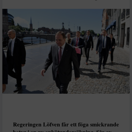
Regeringen Löfven får ett föga smickrande
betyg i en ny enkätundersökning. Sju av