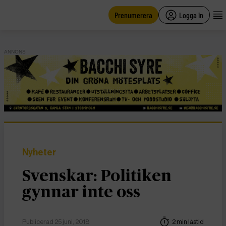
main
content
Prenumerera
Logga in
ANNONS
Nyheter
Svenskar: Politiken
gynnar inte oss
Publicerad 25 juni, 2018
2 min lästid