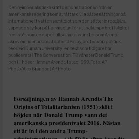
Den nyimperialistiska kraftdemonstrationen från en
amerikansk regering som avrättar civila båtbesättningar på
internationellt vatten samtidigt som den sätter in reguljära
väpnade styrkor på hemmaplan för att bekämpa brottslighet
framstår som en appell till samma instinkter som Arendt
skrev om, menar Christopher J Finlay, professor i politisk
teori vid Durham University i en text som tidigare har
publicerats i The Conversation. Till vänster Donald Trump,
och till höger Hannah Arendt, fotad 1969. Foto: AP
Photo/Alex Brandon | AP Photo
Försäljningen av Hannah Arendts The
Origins of Totalitarianism (1951) sköt i
höjden när Donald Trump vann det
amerikanska presidentvalet 2016. Nästan
ett år in i den andra Trump-