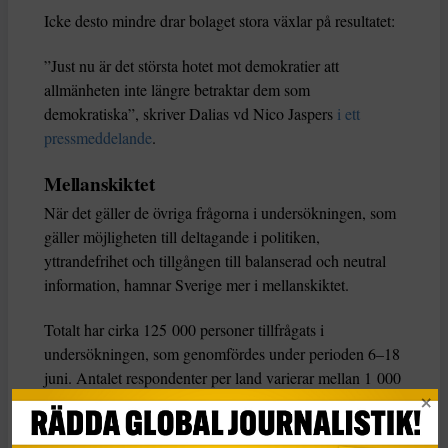
Icke desto mindre drar bolaget stora växlar på resultatet:
”Just nu är det största hotet mot demokratier att
allmänheten inte längre betraktar dem som
demokratiska”, skriver Dalias vd Nico Jaspers
i ett
pressmeddelande
.
Mellanskiktet
När det gäller de övriga frågorna i undersökningen, som
gäller möjligheten till deltagande i politiken,
yttrandefrihet och tillgången till balanserad och neutral
information, hamnar Sverige mer i mellanskiktet.
Totalt har cirka 125 000 personer tillfrågats i
undersökningen, som genomfördes under perioden 6–18
juni. Antalet respondenter per land varierar mellan 1 000
och 6 000 personer.
Dalia gjorde enkäten i samarbete med organisationen