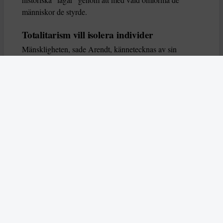
människor de styrde.
Totalitarism vill isolera individer
Mänskligheten, sade Arendt, kännetecknas av sin
oändliga variation – ingen person kan någonsin helt
ersätta en annan. Totalitarism syftade till att förstöra
detta. Den isolerade individer, upplöste de band genom
vilka de förenar och stärker varandra, och försökte
utplåna den mänskliga personligheten.
Koncentrationslägrens totala dominans gjorde det genom
att reducera varje fånge till ”en bunt reaktioner som kan
likvideras och ersättas” innan de dödas. Med alla i
slutändan utsatta för detta hot, gjorde totalitarismen den
mänskliga personen som sådan överflödig.
I stället för att sträva efter stabilitet var totalitarismen
alltid en rörelse som ständigt anstiftade förändring. När