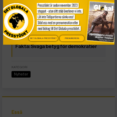
Alliance of Democracies Foundation, grundad av
Anders Fogh Rasmussen, tidigare generalsekreterare för
Nato och statsminister i Danmark, samt Rasmussens
konsultfirma.
DET GLOBALA PRESSTÖDET
PRENUMERERA
Fakta: Svaga betyg för demokratier
KATEGORI
Nyheter
Essä