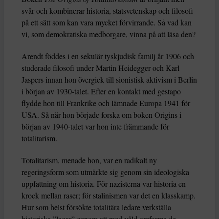
svår och kombinerar historia, statsvetenskap och filosofi
på ett sätt som kan vara mycket förvirrande. Så vad kan
vi, som demokratiska medborgare, vinna på att läsa den?
Arendt föddes i en sekulär tyskjudisk familj år 1906 och
studerade filosofi under Martin Heidegger och Karl
Jaspers innan hon övergick till sionistisk aktivism i Berlin
i början av 1930-talet. Efter en kontakt med gestapo
flydde hon till Frankrike och lämnade Europa 1941 för
USA. Så när hon började forska om boken Origins i
början av 1940-talet var hon inte främmande för
totalitarism.
Totalitarism, menade hon, var en radikalt ny
regeringsform som utmärkte sig genom sin ideologiska
uppfattning om historia. För nazisterna var historia en
krock mellan raser; för stalinismen var det en klasskamp.
Hur som helst försökte totalitära ledare verkställa
historiska ”lagar” genom att med våld omforma de