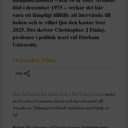
administrationen – och 50 år efter Arendts
död i december 1975 – verkar det här
vara ett lämpligt tillfälle att återvända till
boken och se vilket ljus den kastar över
2025. Det skriver Christopher J Finlay,
professor i politisk teori vid Durham
University.
Christopher J Finlay
Dela
Den här texten har publicerats i The Conversation
under
en Creative Commons-licens och har översatts till
svenska av Tidningen Globals redaktion med hjälp av
AI
.
Boken
The Origins of Totalitarianism
är briljant men