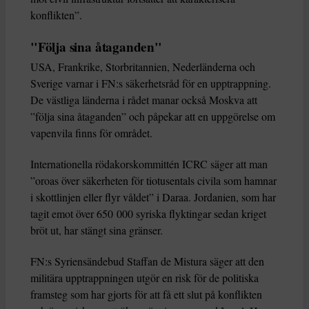
konflikten”.
"Följa sina åtaganden"
USA, Frankrike, Storbritannien, Nederländerna och
Sverige varnar i FN:s säkerhetsråd för en upptrappning.
De västliga länderna i rådet manar också Moskva att
”följa sina åtaganden” och påpekar att en uppgörelse om
vapenvila finns för området.
Internationella rödakorskommittén ICRC säger att man
”oroas över säkerheten för tiotusentals civila som hamnar
i skottlinjen eller flyr våldet” i Daraa. Jordanien, som har
tagit emot över 650 000 syriska flyktingar sedan kriget
bröt ut, har stängt sina gränser.
FN:s Syriensändebud Staffan de Mistura säger att den
militära upptrappningen utgör en risk för de politiska
framsteg som har gjorts för att få ett slut på konflikten