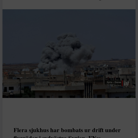
Flera sjukhus har bombats ur drift under
flygräder i sydvästra Syrien. FN:s