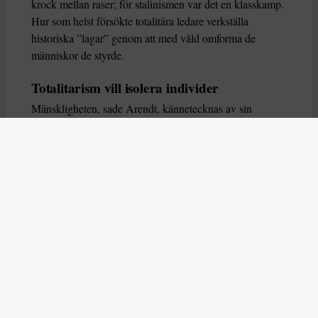
krock mellan raser; för stalinismen var det en klasskamp.
Hur som helst försökte totalitära ledare verkställa
historiska ”lagar” genom att med våld omforma de
människor de styrde.
Totalitarism vill isolera individer
Mänskligheten, sade Arendt, kännetecknas av sin
oändliga variation – ingen person kan någonsin helt
ersätta en annan. Totalitarism syftade till att förstöra
detta. Den isolerade individer, upplöste de band genom
vilka de förenar och stärker varandra, och försökte
utplåna den mänskliga personligheten.
Koncentrationslägrens totala dominans gjorde det genom
att reducera varje fånge till ”en bunt reaktioner som kan
likvideras och ersättas” innan de dödas. Med alla i
slutändan utsatta för detta hot, gjorde totalitarismen den
mänskliga personen som sådan överflödig.