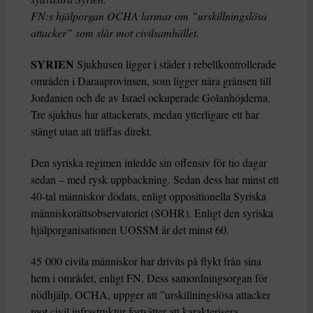
FN:s hjälporgan OCHA larmar om ”urskillningslösa
attacker” som slår mot civilsamhället.
SYRIEN
Sjukhusen ligger i städer i rebellkontrollerade
områden i Daraaprovinsen, som ligger nära gränsen till
Jordanien och de av Israel ockuperade Golanhöjderna.
Tre sjukhus har attackerats, medan ytterligare ett har
stängt utan att träffas direkt.
Den syriska regimen inledde sin offensiv för tio dagar
sedan – med rysk uppbackning. Sedan dess har minst ett
40-tal människor dödats, enligt oppositionella Syriska
människorättsobservatoriet (SOHR). Enligt den syriska
hjälporganisationen UOSSM är det minst 60.
45 000 civila människor har drivits på flykt från sina
hem i området, enligt FN. Dess samordningsorgan för
nödhjälp, OCHA, uppger att ”urskillningslösa attacker
mot civil infrastruktur fortsätter att karakterisera