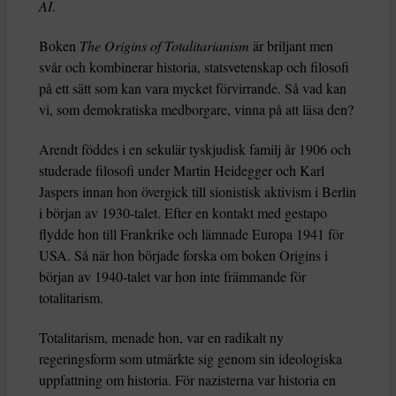
AI
.
Boken
The Origins of Totalitarianism
är briljant men
svår och kombinerar historia, statsvetenskap och filosofi
på ett sätt som kan vara mycket förvirrande. Så vad kan
vi, som demokratiska medborgare, vinna på att läsa den?
Arendt föddes i en sekulär tyskjudisk familj år 1906 och
studerade filosofi under Martin Heidegger och Karl
Jaspers innan hon övergick till sionistisk aktivism i Berlin
i början av 1930-talet. Efter en kontakt med gestapo
flydde hon till Frankrike och lämnade Europa 1941 för
USA. Så när hon började forska om boken Origins i
början av 1940-talet var hon inte främmande för
totalitarism.
Totalitarism, menade hon, var en radikalt ny
regeringsform som utmärkte sig genom sin ideologiska
uppfattning om historia. För nazisterna var historia en