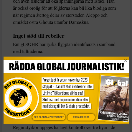
och även riskerar att öka spänningarna med Israel. Han
är också orolig för att följderna kan bli lika blodiga som
när regimen återtog delar av storstaden Aleppo och
området östra Ghouta utanför Damaskus.
Inget stöd till rebeller
Enligt SOHR har ryska flygplan identifierats i samband
med lufträderna.
Ryssland och USA ingick förra året ett avtal om att
trappa ned våldsamheterna i sydvästra Syrien och
Washington har varnat den syriske ledaren Bashar al-
Assad för vedergällning om det skulle fortsätta.
I ett meddelande till rebellstyrkorna i Fria syriska armén,
som Reuters har tagit del av, säger USA att de inte ska
förvänta sig något militärt stöd under den pågående
offensiven.
DET GLOBALA PRESSTÖDET
PRENUMERERA
Regimstyrkor uppges ha tagit kontroll över tre byar i de