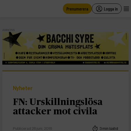
main
content
Prenumerera
Logga in
ANNONS
Nyheter
FN: Urskillningslösa
attacker mot civila
Publicerad 28 juni, 2018
3 min lästid