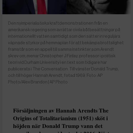
Den nyimperialistiska kraftdemonstrationen från en
amerikansk regering som avrättar civila båtbesättningar på
internationellt vatten samtidigt som den sätter in reguljära
väpnade styrkor på hemmaplan för att bekämpa brottslighet
framstår som en appell till samma instinkter som Arendt
skrev om, menar Christopher J Finlay, professor i politisk
teori vid Durham University i en text som tidigare har
publicerats i The Conversation. Till vänster Donald Trump,
och till höger Hannah Arendt, fotad 1969. Foto: AP
Photo/Alex Brandon | AP Photo
Försäljningen av Hannah Arendts The
Origins of Totalitarianism (1951) sköt i
höjden när Donald Trump vann det