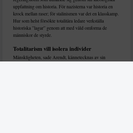
uppfattning om historia. För nazisterna var historia en
krock mellan raser; för stalinismen var det en klasskamp.
Hur som helst försökte totalitära ledare verkställa
historiska ”lagar” genom att med våld omforma de
människor de styrde.
Totalitarism vill isolera individer
Mänskligheten, sade Arendt, kännetecknas av sin
oändliga variation – ingen person kan någonsin helt
ersätta en annan. Totalitarism syftade till att förstöra
detta. Den isolerade individer, upplöste de band genom
vilka de förenar och stärker varandra, och försökte
utplåna den mänskliga personligheten.
Koncentrationslägrens totala dominans gjorde det genom
att reducera varje fånge till ”en bunt reaktioner som kan
likvideras och ersättas” innan de dödas. Med alla i
slutändan utsatta för detta hot, gjorde totalitarismen den