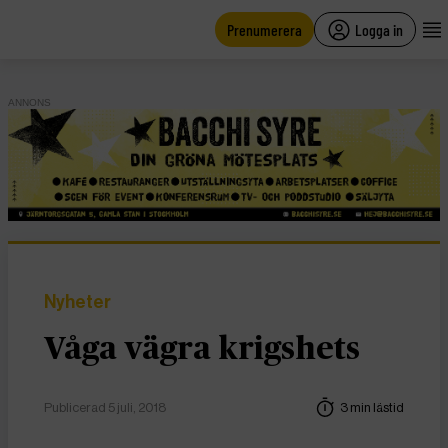
main
content
Prenumerera
Logga in
ANNONS
Nyheter
Våga vägra krigshets
Publicerad 5 juli, 2018
3 min lästid