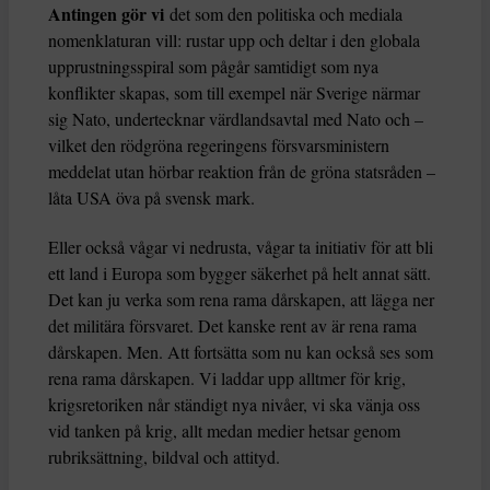
Antingen gör vi
det som den politiska och mediala
nomenklaturan vill: rustar upp och deltar i den globala
upprustningsspiral som pågår samtidigt som nya
konflikter skapas, som till exempel när Sverige närmar
sig Nato, undertecknar värdlandsavtal med Nato och –
vilket den rödgröna regeringens försvarsministern
meddelat utan hörbar reaktion från de gröna statsråden –
låta USA öva på svensk mark.
Eller också vågar vi nedrusta, vågar ta initiativ för att bli
ett land i Europa som bygger säkerhet på helt annat sätt.
Det kan ju verka som rena rama dårskapen, att lägga ner
det militära försvaret. Det kanske rent av är rena rama
dårskapen. Men. Att fortsätta som nu kan också ses som
rena rama dårskapen. Vi laddar upp alltmer för krig,
krigsretoriken når ständigt nya nivåer, vi ska vänja oss
vid tanken på krig, allt medan medier hetsar genom
rubriksättning, bildval och attityd.