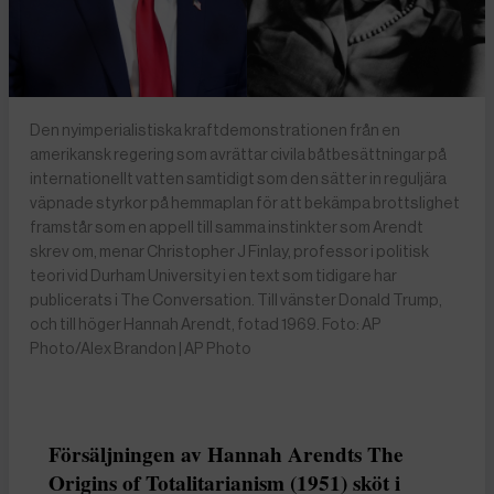
Den nyimperialistiska kraftdemonstrationen från en
amerikansk regering som avrättar civila båtbesättningar på
internationellt vatten samtidigt som den sätter in reguljära
väpnade styrkor på hemmaplan för att bekämpa brottslighet
framstår som en appell till samma instinkter som Arendt
skrev om, menar Christopher J Finlay, professor i politisk
teori vid Durham University i en text som tidigare har
publicerats i The Conversation. Till vänster Donald Trump,
och till höger Hannah Arendt, fotad 1969. Foto: AP
Photo/Alex Brandon | AP Photo
Försäljningen av Hannah Arendts The
Origins of Totalitarianism (1951) sköt i