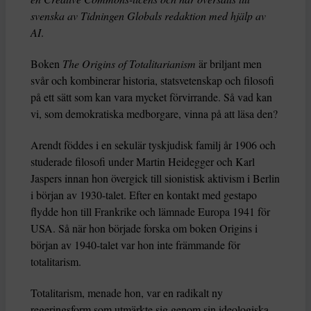
svenska av Tidningen Globals redaktion med hjälp av
AI
.
Boken
The Origins of Totalitarianism
är briljant men
svår och kombinerar historia, statsvetenskap och filosofi
på ett sätt som kan vara mycket förvirrande. Så vad kan
vi, som demokratiska medborgare, vinna på att läsa den?
Arendt föddes i en sekulär tyskjudisk familj år 1906 och
studerade filosofi under Martin Heidegger och Karl
Jaspers innan hon övergick till sionistisk aktivism i Berlin
i början av 1930-talet. Efter en kontakt med gestapo
flydde hon till Frankrike och lämnade Europa 1941 för
USA. Så när hon började forska om boken Origins i
början av 1940-talet var hon inte främmande för
totalitarism.
Totalitarism, menade hon, var en radikalt ny
regeringsform som utmärkte sig genom sin ideologiska