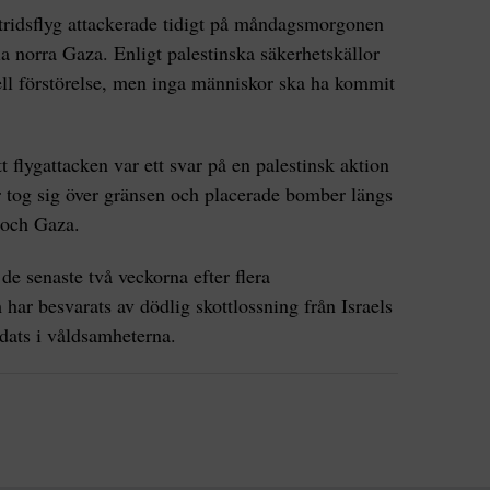
stridsflyg attackerade tidigt på måndagsmorgonen
a norra Gaza. Enligt palestinska säkerhetskällor
iell förstörelse, men inga människor ska ha kommit
t flygattacken var ett svar på en palestinsk aktion
r tog sig över gränsen och placerade bomber längs
 och Gaza.
de senaste två veckorna efter flera
har besvarats av dödlig skottlossning från Israels
dödats i våldsamheterna.