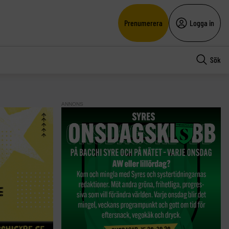
Prenumerera
Logga in
Sök
ANNONS