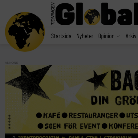
main
content
Startsida
Nyheter
Opinion
Arkiv
ANNONS