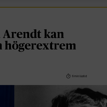
 Arendt kan
om högerextrem
6 min lästid