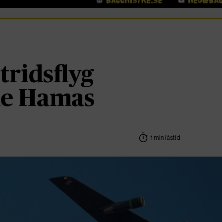
stridsflyg
de Hamas
1 min lästid