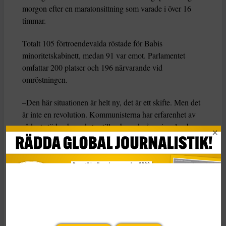
morgon efter en maratonsittning som varade i över 16
timmar.
Totalt 105 förtroendevalda röstade för Babis
minoritetskabinett, medan 91 var emot. Parlamentet
omfattar 200 platser och 196 närvarande vid
omröstningen.
–Den här situationen är helt ny, det är ett skifte. Men det
är inte en revolution. Kommunisterna har erfarenhet av
sådant stöd och med styr till och med på regional och
kommunal nivå, säger Tomás Lebeda, politisk analytiker
vid Palacký-universitetet, till AFP.
Flera hundra demonstranter samlades utanför parlamentet
på onsdagen för att protestera mot KSCM.
KATEGORI