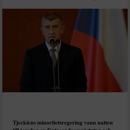
Tjeckiens minoritetsregering vann natten
till torsdag en förtroendeomröstning och