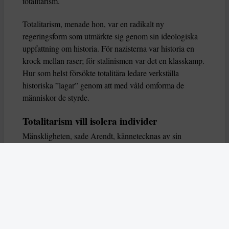
totalitarism.
Totalitarism, menade hon, var en radikalt ny
regeringsform som utmärkte sig genom sin ideologiska
uppfattning om historia. För nazisterna var historia en
krock mellan raser; för stalinismen var det en klasskamp.
Hur som helst försökte totalitära ledare verkställa
historiska ”lagar” genom att med våld omforma de
människor de styrde.
Totalitarism vill isolera individer
Mänskligheten, sade Arendt, kännetecknas av sin
oändliga variation – ingen person kan någonsin helt
ersätta en annan. Totalitarism syftade till att förstöra
detta. Den isolerade individer, upplöste de band genom
vilka de förenar och stärker varandra, och försökte
utplåna den mänskliga personligheten.
Koncentrationslägrens totala dominans gjorde det genom