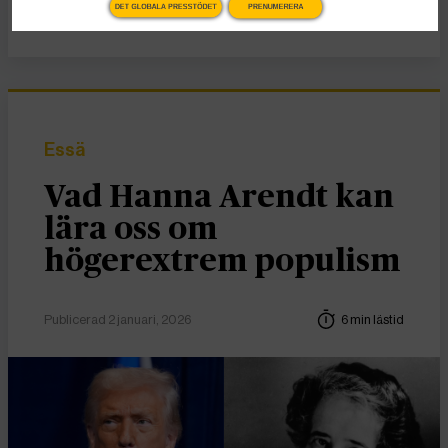
Nyheter
DET GLOBALA PRESSTÖDET
PRENUMERERA
Essä
Vad Hanna Arendt kan
lära oss om
högerextrem populism
Publicerad 2 januari, 2026
6 min lästid