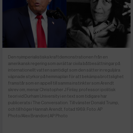
Den nyimperialistiska kraftdemonstrationen från en
amerikansk regering som avrättar civila båtbesättningar på
internationellt vatten samtidigt som den sätter in reguljära
väpnade styrkor på hemmaplan för att bekämpa brottslighet
framstår som en appell till samma instinkter som Arendt
skrev om, menar Christopher J Finlay, professor i politisk
teori vid Durham University i en text som tidigare har
publicerats i The Conversation. Till vänster Donald Trump,
och till höger Hannah Arendt, fotad 1969. Foto: AP
Photo/Alex Brandon | AP Photo