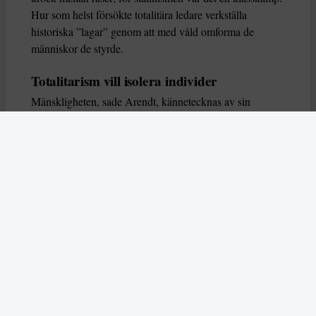
Hur som helst försökte totalitära ledare verkställa
historiska ”lagar” genom att med våld omforma de
människor de styrde.
Totalitarism vill isolera individer
Mänskligheten, sade Arendt, kännetecknas av sin
oändliga variation – ingen person kan någonsin helt
ersätta en annan. Totalitarism syftade till att förstöra
detta. Den isolerade individer, upplöste de band genom
vilka de förenar och stärker varandra, och försökte
utplåna den mänskliga personligheten.
Koncentrationslägrens totala dominans gjorde det genom
att reducera varje fånge till ”en bunt reaktioner som kan
likvideras och ersättas” innan de dödas. Med alla i
slutändan utsatta för detta hot, gjorde totalitarismen den
mänskliga personen som sådan överflödig.