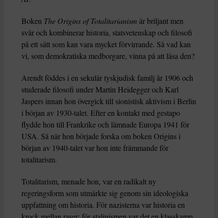
Boken
The Origins of Totalitarianism
är briljant men
svår och kombinerar historia, statsvetenskap och filosofi
på ett sätt som kan vara mycket förvirrande. Så vad kan
vi, som demokratiska medborgare, vinna på att läsa den?
Arendt föddes i en sekulär tyskjudisk familj år 1906 och
studerade filosofi under Martin Heidegger och Karl
Jaspers innan hon övergick till sionistisk aktivism i Berlin
i början av 1930-talet. Efter en kontakt med gestapo
flydde hon till Frankrike och lämnade Europa 1941 för
USA. Så när hon började forska om boken Origins i
början av 1940-talet var hon inte främmande för
totalitarism.
Totalitarism, menade hon, var en radikalt ny
regeringsform som utmärkte sig genom sin ideologiska
uppfattning om historia. För nazisterna var historia en
krock mellan raser; för stalinismen var det en klasskamp.