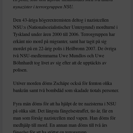
nynazister i terrorgruppen NSU.
Den 43-åriga högerextremisten deltog i nazistcellen
NSU:s (Nationalsozialistischer Untergrund) mordturné i
Tyskland under åren 2000 till 2006. Terrorgruppen har
erkänt nio mord på migranter, samt har tagit på sig
mordet på en 22-årig polis i Heilbronn 2007. De övriga
två NSU-medlemmarna Uwe Mundlos och Uwe
Böhnhardt tog livet av sig efter att de upptäckts av
polisen.
Utöver morden döms Zschäpe också för femton olika
bankrån samt två bombdåd som skadade tiotals personer.
Fyra män döms för att ha hjälpt de tre nazisterna i NSU
på olika sätt. Det längsta fängelsestraffet, tio år, får en
man som försåg nazistcellen med vapen. Han döms för
medhjälp till mord. En annan man döms till två års
fängelse för att ha stöttat en terrorgrupp.