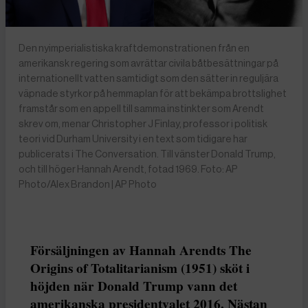
Den nyimperialistiska kraftdemonstrationen från en
amerikansk regering som avrättar civila båtbesättningar på
internationellt vatten samtidigt som den sätter in reguljära
väpnade styrkor på hemmaplan för att bekämpa brottslighet
framstår som en appell till samma instinkter som Arendt
skrev om, menar Christopher J Finlay, professor i politisk
teori vid Durham University i en text som tidigare har
publicerats i The Conversation. Till vänster Donald Trump,
och till höger Hannah Arendt, fotad 1969. Foto: AP
Photo/Alex Brandon | AP Photo
Försäljningen av Hannah Arendts The
Origins of Totalitarianism (1951) sköt i
höjden när Donald Trump vann det
amerikanska presidentvalet 2016. Nästan