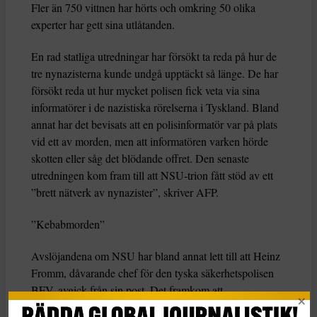
Fler än 750 vittnen har hörts och omkring 50 olika
experter har gett sina utlåtanden.
En rad statliga utredningar har försökt ta reda på hur de
tre nynazisterna kunde undgå upptäckt så länge. De har
försökt reda ut hur mycket polisen fick veta via sina
informatörer i de nazistiska rörelserna i Tyskland. Bland
annat har det bevisats att en polisinformatör var på plats
vid ett av morden, men att informatören varken hörde
skotten eller såg det blödande offret. Den senaste
utredningen kom fram till att NSU-trion fått stöd av ett
”brett nätverk av nynazister”, skriver AFP.
”Kebabmorden”
Avslöjandena om NSU har bland annat lett till att Heinz
Fromm, dåvarande chef för den tyska säkerhetspolisen
BFV, avgick från sin post. Det framkom att
säkerhetspolisen gallrat dokument som handlade om de