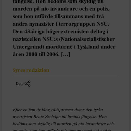
fängelse. Hon bedöms som skyldig till
morden på nio invandrare och en polis,
som hon utförde tillsammans med två
andra nynazister i terrorgruppen NSU.
Den 43-åriga högerextremisten deltog i
nazistcellen NSU:s (Nationalsozialistischer
Untergrund) mordturné i Tyskland under
åren 2000 till 2006. […]
Syres redaktion
Dela
Efter en fem år lång rättsprocess döms den tyska
nynazisten Beate Zschäpe till livstids fängelse. Hon
bedöms som skyldig till morden på nio invandrare och
en polis, som hon utförde tillsammans med två andra