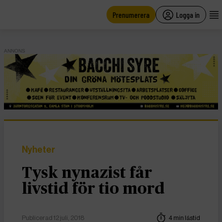
main
content
Prenumerera
Logga in
ANNONS
Nyheter
Tysk nynazist får
livstid för tio mord
Publicerad 12 juli, 2018
4 min lästid