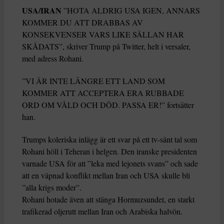
USA/IRAN
”HOTA ALDRIG USA IGEN, ANNARS
KOMMER DU ATT DRABBAS AV
KONSEKVENSER VARS LIKE SÄLLAN HAR
SKÅDATS”, skriver Trump på Twitter, helt i versaler,
med adress Rohani.
”VI ÄR INTE LÄNGRE ETT LAND SOM
KOMMER ATT ACCEPTERA ERA RUBBADE
ORD OM VÅLD OCH DÖD. PASSA ER!” fortsätter
han.
Trumps koleriska inlägg är ett svar på ett tv-sänt tal som
Rohani höll i Teheran i helgen. Den iranske presidenten
varnade USA för att ”leka med lejonets svans” och sade
att en väpnad konflikt mellan Iran och USA skulle bli
”alla krigs moder”.
Rohani hotade även att stänga Hormuzsundet, en starkt
trafikerad oljerutt mellan Iran och Arabiska halvön.