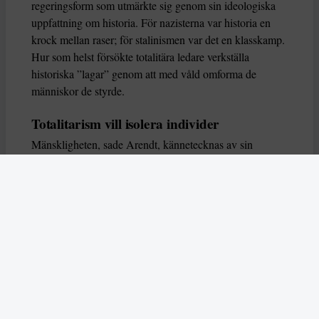
regeringsform som utmärkte sig genom sin ideologiska
uppfattning om historia. För nazisterna var historia en
krock mellan raser; för stalinismen var det en klasskamp.
Hur som helst försökte totalitära ledare verkställa
historiska ”lagar” genom att med våld omforma de
människor de styrde.
Totalitarism vill isolera individer
Mänskligheten, sade Arendt, kännetecknas av sin
oändliga variation – ingen person kan någonsin helt
ersätta en annan. Totalitarism syftade till att förstöra
detta. Den isolerade individer, upplöste de band genom
vilka de förenar och stärker varandra, och försökte
utplåna den mänskliga personligheten.
Koncentrationslägrens totala dominans gjorde det genom
att reducera varje fånge till ”en bunt reaktioner som kan
likvideras och ersättas” innan de dödas. Med alla i
slutändan utsatta för detta hot, gjorde totalitarismen den