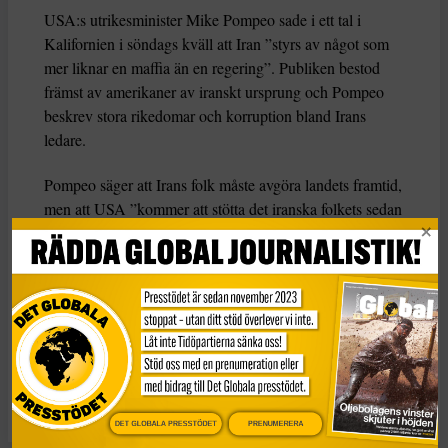
USA:s utrikesminister Mike Pompeo sade i ett tal i
Kalifornien i söndags kväll att Iran ”styrs av något som
mer liknar en maffia än en regering”. Publiken bestod
främst av amerikaner av iranskt ursprung och Pompeo
beskrev stora rikedomar och korruption bland Irans
ledare.
Pompeo säger att Irans folk måste avgöra landets framtid,
men att USA ”kommer att stötta det iranska folkets sedan
längre ignorerade röst”.
Han sade även att USA:s regering lanserar kanaler på
språket farsi i tv, radio och sociala medier för att nå
iranier i Iran och andra ställen.
KATEGORI
Nyheter
DET GLOBALA PRESSTÖDET
PRENUMERERA