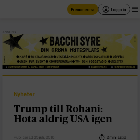
main
content
Prenumerera
Logga in
ANNONS
Nyheter
Trump till Rohani:
Hota aldrig USA igen
Publicerad 23 juli, 2018
2 min lästid