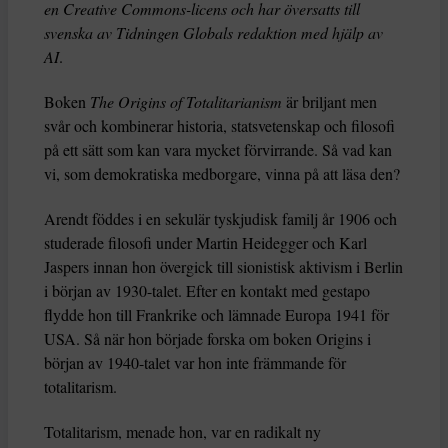
en Creative Commons-licens och har översatts till
svenska av Tidningen Globals redaktion med hjälp av
AI
.
Boken
The Origins of Totalitarianism
är briljant men
svår och kombinerar historia, statsvetenskap och filosofi
på ett sätt som kan vara mycket förvirrande. Så vad kan
vi, som demokratiska medborgare, vinna på att läsa den?
Arendt föddes i en sekulär tyskjudisk familj år 1906 och
studerade filosofi under Martin Heidegger och Karl
Jaspers innan hon övergick till sionistisk aktivism i Berlin
i början av 1930-talet. Efter en kontakt med gestapo
flydde hon till Frankrike och lämnade Europa 1941 för
USA. Så när hon började forska om boken Origins i
början av 1940-talet var hon inte främmande för
totalitarism.
Totalitarism, menade hon, var en radikalt ny