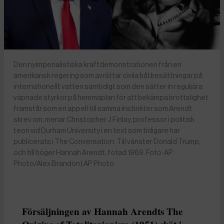
Den nyimperialistiska kraftdemonstrationen från en
amerikansk regering som avrättar civila båtbesättningar på
internationellt vatten samtidigt som den sätter in reguljära
väpnade styrkor på hemmaplan för att bekämpa brottslighet
framstår som en appell till samma instinkter som Arendt
skrev om, menar Christopher J Finlay, professor i politisk
teori vid Durham University i en text som tidigare har
publicerats i The Conversation. Till vänster Donald Trump,
och till höger Hannah Arendt, fotad 1969. Foto: AP
Photo/Alex Brandon | AP Photo
Försäljningen av Hannah Arendts The