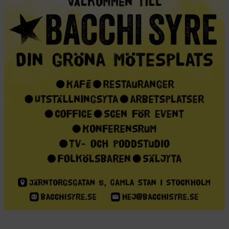
Försäljningen av Hannah Arendts The
Origins of Totalitarianism (1951) sköt i
höjden när Donald Trump vann det
amerikanska presidentvalet 2016. Nästan
ett år in i den andra Trump-
administrationen – och 50 år efter Arendts
död i december 1975 – verkar det här
vara ett lämpligt tillfälle att återvända till
boken och se vilket ljus den kastar över
2025. Det skriver Christopher J Finlay,
professor i politisk teori vid Durham
University.
Christopher J Finlay
Dela