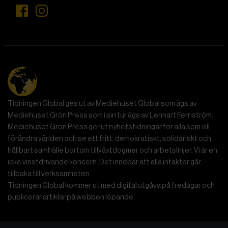
totalitarism.
Totalitarism, menade hon, var en radikalt ny
regeringsform som utmärkte sig genom sin ideologiska
uppfattning om historia. För nazisterna var historia en
krock mellan raser; för stalinismen var det en klasskamp.
Hur som helst försökte totalitära ledare verkställa
historiska ”lagar” genom att med våld omforma de
människor de styrde.
Totalitarism vill isolera individer
Mänskligheten, sade Arendt, kännetecknas av sin
oändliga variation – ingen person kan någonsin helt
ersätta en annan. Totalitarism syftade till att förstöra
detta. Den isolerade individer, upplöste de band genom
vilka de förenar och stärker varandra, och försökte
utplåna den mänskliga personligheten.