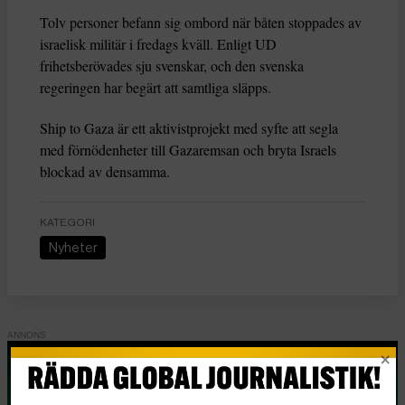
Tolv personer befann sig ombord när båten stoppades av
israelisk militär i fredags kväll. Enligt UD
frihetsberövades sju svenskar, och den svenska
regeringen har begärt att samtliga släpps.
Ship to Gaza är ett aktivistprojekt med syfte att segla
med förnödenheter till Gazaremsan och bryta Israels
blockad av densamma.
KATEGORI
Nyheter
Essä