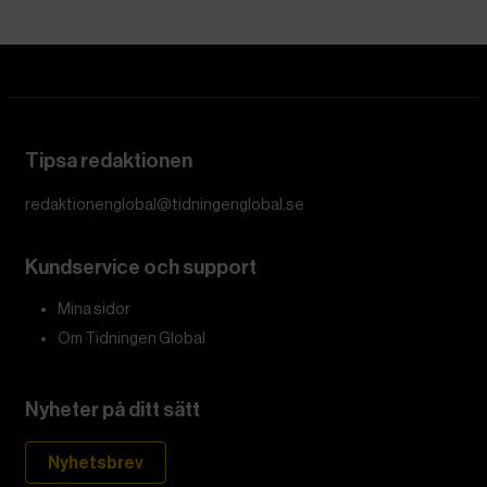
Den här texten har publicerats i The Conversation
under
en Creative Commons-licens och har översatts till
svenska av Tidningen Globals redaktion med hjälp av
AI
.
Boken
The Origins of Totalitarianism
är briljant men
svår och kombinerar historia, statsvetenskap och filosofi
på ett sätt som kan vara mycket förvirrande. Så vad kan
vi, som demokratiska medborgare, vinna på att läsa den?
Arendt föddes i en sekulär tyskjudisk familj år 1906 och
studerade filosofi under Martin Heidegger och Karl
Jaspers innan hon övergick till sionistisk aktivism i Berlin
i början av 1930-talet. Efter en kontakt med gestapo
flydde hon till Frankrike och lämnade Europa 1941 för
USA. Så när hon började forska om boken Origins i
början av 1940-talet var hon inte främmande för