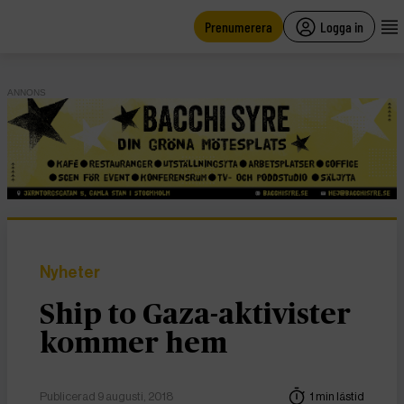
main
content
Prenumerera
Logga in
ANNONS
Nyheter
Ship to Gaza-aktivister
kommer hem
Publicerad 9 augusti, 2018
1 min lästid