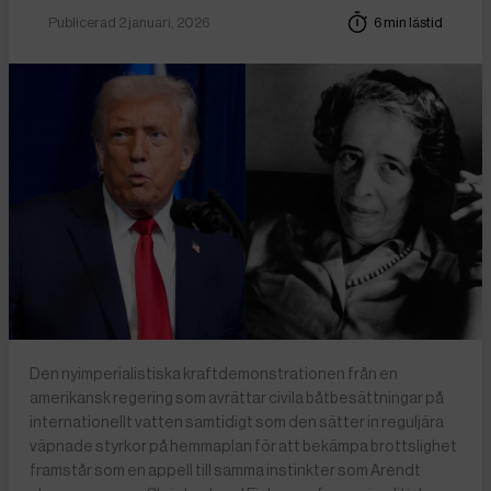
Publicerad 2 januari, 2026
6 min lästid
Den nyimperialistiska kraftdemonstrationen från en
amerikansk regering som avrättar civila båtbesättningar på
internationellt vatten samtidigt som den sätter in reguljära
väpnade styrkor på hemmaplan för att bekämpa brottslighet
framstår som en appell till samma instinkter som Arendt