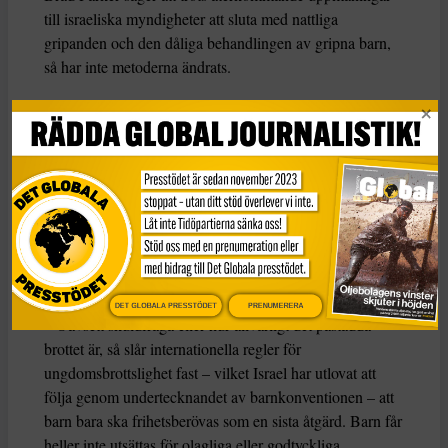
till israeliska myndigheter att sluta med nattliga
gripanden och den dåliga behandlingen av gripna barn,
så har inte metoderna ändrats.
– De reformer som genomförs av israeliska militära
myndigheter har en tendens att vara av kosmetisk natur,
snarare än att vara inriktade mot fysiskt våld och tortyr
från landets militär och polis, säger han.
Brad Parker menar att
Israel genom sitt agerande
bryter mot internationella överenskommelser, däribland
barnkonventionen.
DET GLOBALA PRESSTÖDET
PRENUMERERA
– Oavsett skuldfråga eller hur allvarligt det påstådda
brottet är, så slår internationella regler för
ungdomsbrottslighet fast – vilket Israel har utlovat att
följa genom undertecknandet av barnkonventionen – att
barn bara ska frihetsberövas som en sista åtgärd. Barn får
heller inte utsättas för olagliga eller godtyckliga