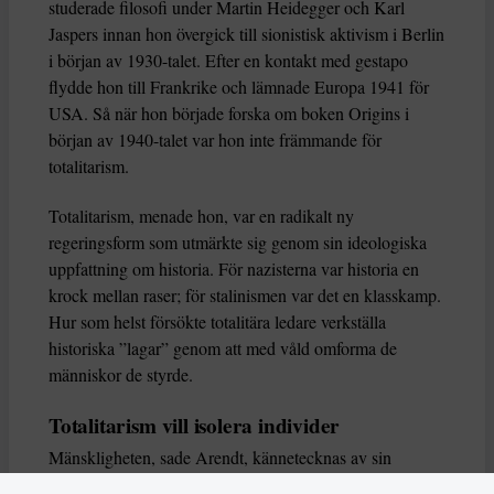
studerade filosofi under Martin Heidegger och Karl
Jaspers innan hon övergick till sionistisk aktivism i Berlin
i början av 1930-talet. Efter en kontakt med gestapo
flydde hon till Frankrike och lämnade Europa 1941 för
USA. Så när hon började forska om boken Origins i
början av 1940-talet var hon inte främmande för
totalitarism.
Totalitarism, menade hon, var en radikalt ny
regeringsform som utmärkte sig genom sin ideologiska
uppfattning om historia. För nazisterna var historia en
krock mellan raser; för stalinismen var det en klasskamp.
Hur som helst försökte totalitära ledare verkställa
historiska ”lagar” genom att med våld omforma de
människor de styrde.
Totalitarism vill isolera individer
Mänskligheten, sade Arendt, kännetecknas av sin
oändliga variation – ingen person kan någonsin helt