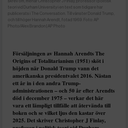
skrev om, menar Christopher J Finlay, professor i politisk
teori vid Durham University i en text som tidigare har
publicerats i The Conversation. Till vänster Donald Trump,
och till höger Hannah Arendt, fotad 1969. Foto: AP
Photo/Alex Brandon | AP Photo
Försäljningen av Hannah Arendts The
Origins of Totalitarianism (1951) sköt i
höjden när Donald Trump vann det
amerikanska presidentvalet 2016. Nästan
ett år in i den andra Trump-
administrationen – och 50 år efter Arendts
död i december 1975 – verkar det här
vara ett lämpligt tillfälle att återvända till
boken och se vilket ljus den kastar över
2025. Det skriver Christopher J Finlay,
professor i politisk teori vid Durham