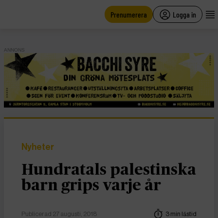
main
content
Prenumerera
Logga in
ANNONS
Nyheter
Hundratals palestinska
barn grips varje år
Publicerad 27 augusti, 2018
3 min lästid