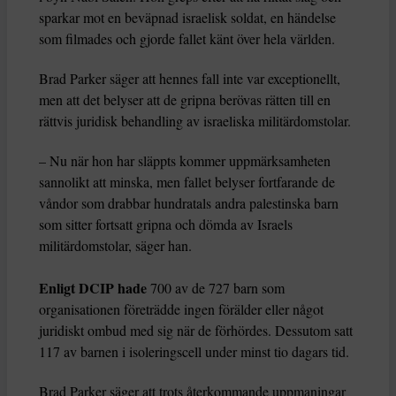
sparkar mot en beväpnad israelisk soldat, en händelse
som filmades och gjorde fallet känt över hela världen.
Brad Parker säger att hennes fall inte var exceptionellt,
men att det belyser att de gripna berövas rätten till en
rättvis juridisk behandling av israeliska militärdomstolar.
– Nu när hon har släppts kommer uppmärksamheten
sannolikt att minska, men fallet belyser fortfarande de
våndor som drabbar hundratals andra palestinska barn
som sitter fortsatt gripna och dömda av Israels
militärdomstolar, säger han.
Enligt DCIP hade
700 av de 727 barn som
organisationen företrädde ingen förälder eller något
juridiskt ombud med sig när de förhördes. Dessutom satt
117 av barnen i isoleringscell under minst tio dagars tid.
Brad Parker säger att trots återkommande uppmaningar