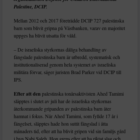
Palestine, DCIP.
Mellan 2012 och 2017 företrädde DCIP 727 palestinska
barn som blivit gripna på Västbanken, varav en majoritet
uppges ha blivit utsatta för våld.
– De israeliska styrkornas dåliga behandling av
fängslade palestinska barn är utbredd, systematisk och
institutionaliserad genom hela systemet av israeliska
militära förvar, säger juristen Brad Parker vid DCIP till
IPS.
Efter att den
palestinska tonårsaktivisten Ahed Tamimi
släpptes i slutet av juli har de israeliska styrkornas
återkommande gripanden av palestinska barn åter
hamnat i fokus. När Ahed Tamimi, som fyllde 17 år i
fängelset, släpptes hade hon suttit fängslad i åtta
månaders tid, efter att ha blivit gripen vid sin familjs gård
i byn Nabi Saleh. Hon greps efter att ha riktat slag och