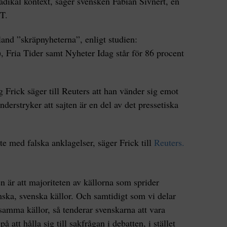
adikal kontext, säger svensken Fabian Sivnert, en
TT.
land ”skräpnyheterna”, enligt studien:
), Fria Tider samt Nyheter Idag står för 86 procent
Frick säger till Reuters att han vänder sig emot
derstryker att sajten är en del av det pressetiska
te med falska anklagelser, säger Frick till
Reuters.
n är att majoriteten av källorna som sprider
ska, svenska källor. Och samtidigt som vi delar
ksamma källor, så tenderar svenskarna att vara
å att hålla sig till sakfrågan i debatten, i stället