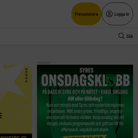
Prenumerera
Logga in
Sök
ANNONS