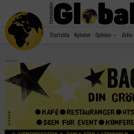
main
content
Startsida
Nyheter
Opinion
Arkiv
ANNONS