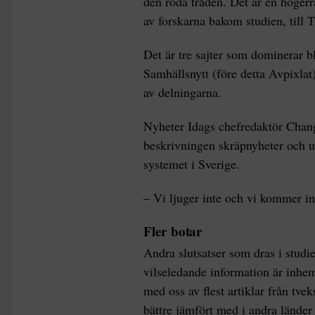
den röda tråden. Det är en högerr
av forskarna bakom studien, till 
Det är tre sajter som dominerar b
Samhällsnytt (före detta Avpixlat
av delningarna.
Nyheter Idags chefredaktör Chang 
beskrivningen skräpnyheter och un
systemet i Sverige.
– Vi ljuger inte och vi kommer in
Fler botar
Andra slutsatser som dras i studie
vilseledande information är inhem
med oss av flest artiklar från tve
bättre jämfört med i andra länder p