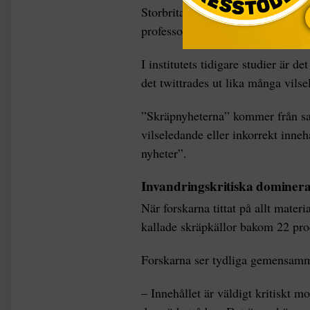
Storbritannien – delar svenska an
professor Phil Howard, chef för in
I institutets tidigare studier är
det twittrades ut lika många vilse
”Skräpnyheterna” kommer från sa
vilseledande eller inkorrekt inneh
nyheter”.
Invandringskritiska dominer
När forskarna tittat på allt mater
kallade skräpkällor bakom 22 proc
Forskarna ser tydliga gemensam
– Innehållet är väldigt kritiskt m