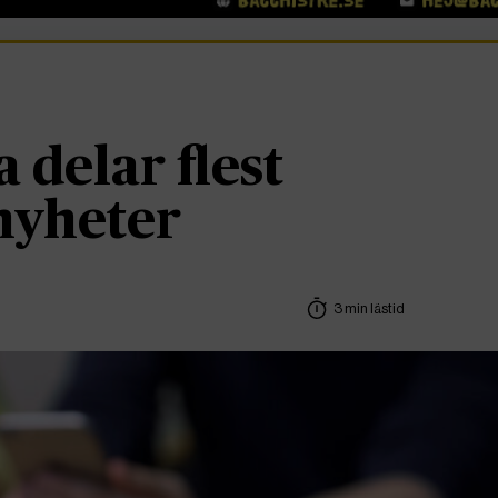
 delar flest
 nyheter
3 min lästid