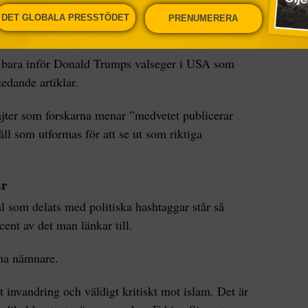
vändare överlägset flest skräpnyheter”, säger
DET GLOBALA PRESSTÖDET
PRENUMERERA
stitutet, i ett pressmeddelande.
 det bara inför Donald Trumps valseger i USA som
ledande artiklar.
jter som forskarna menar ”medvetet publicerar
åll som utformas för att se ut som riktiga
ar
ial som delats med politiska hashtaggar står så
ent av det man länkar till.
ma nämnare.
ot invandring och väldigt kritiskt mot islam. Det är