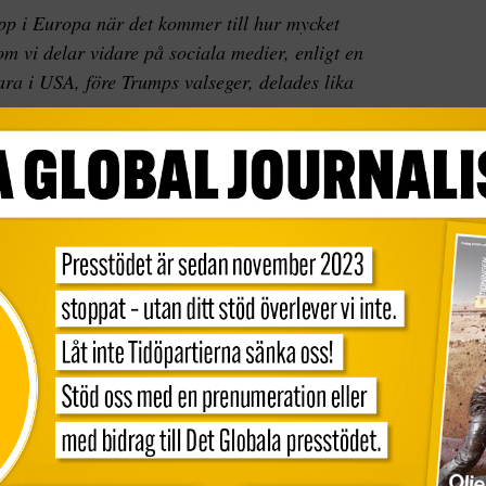
opp i Europa när det kommer till hur mycket
om vi delar vidare på sociala medier, enligt en
Bara i USA, före Trumps valseger, delades lika
ar som delas vidare av svenska twittrare är vad
llar för ”skräpnyheter”. Under tio dagar i augusti
rinlägg
som handlade om det svenska valet, bland
ra hashtaggar som #val2018.
del av universitetet i Oxford, har gjort likadana
a västländer. Och Sverige sticker ut, anser
De visar att jämfört med hur det såg ut i de
aste åren – i Frankrike, Tyskland och