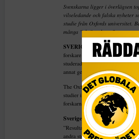
Svenskarna ligger i överlägsen t
vilseledande och falska nyheter s
studie från Oxfords universitet. 
många ”skräpnyheter”.
SVERIGE
En av tre nyhetsartikl
forskare på Oxfords universitet ka
studerade de över
270 000 Twitte
annat genom sökningar på populä
The Oxford internet institute, en 
studier inför sex andra val i andr
forskarna.
Sverige i topp
”Resultaten är anmärkningsvärda. 
andra stora valen i Europa de sen