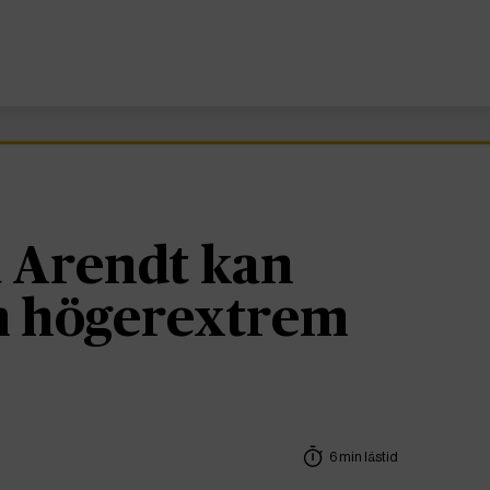
 Arendt kan
om högerextrem
6 min lästid