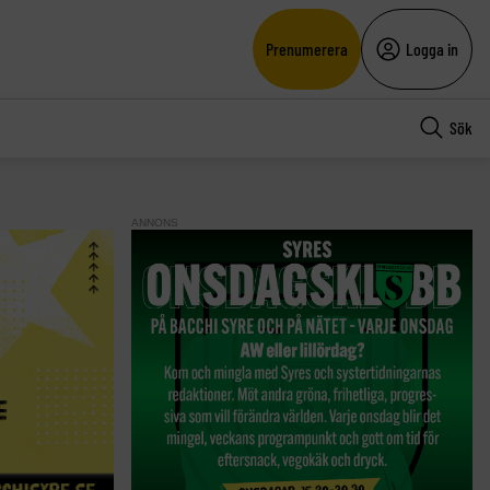
Prenumerera
Logga in
Sök
ANNONS