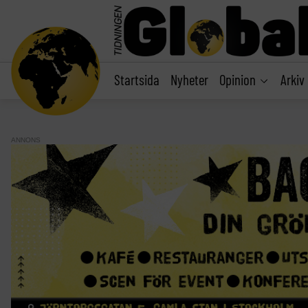
main
content
Startsida
Nyheter
Opinion
Arkiv
ANNONS