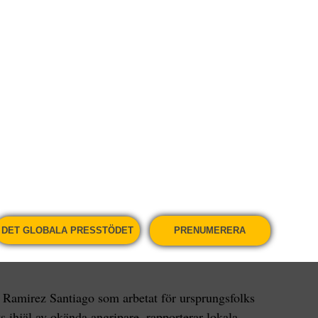
visten Juana Ramirez Santiago som
ttigheter i Guatemala har skjutits ihjäl av
r lokala medier. Mordet inträffade sent
utanför staden Nebaj, nordöst om
skriver organisationen Unit for the
efenders i ett uttalande. Ramirez, som […]
DET GLOBALA PRESSTÖDET
PRENUMERERA
 Ramirez Santiago som arbetat för ursprungsfolks
ts ihjäl av okända angripare, rapporterar lokala