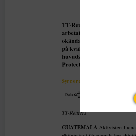
TT-Reuters GUATEMALA Akti
arbetat för ursprungsfolks rä
okända angripare, rapportera
på kvällen i fredags i en by 
huvudstaden Guatemala City, 
Protection of Human Rights D
Syres redaktion
Dela
TT-Reuters
GUATEMALA
Aktivisten Juana
rättigheter i Guatemala har skjuti