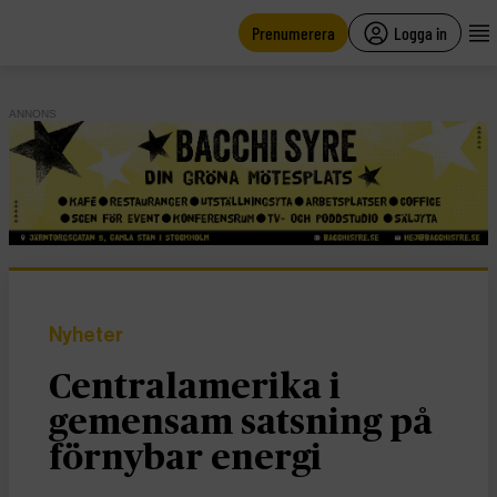
main
content
Prenumerera
Logga in
ANNONS
Nyheter
Centralamerika i
gemensam satsning på
förnybar energi