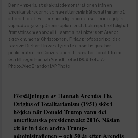
Den nyimperialistiska kraftdemonstrationen från en
amerikansk regering som avrättar civila båtbesättningar på
internationellt vatten samtidigt som den sätter in reguljära
väpnade styrkor på hemmaplan för att bekämpa brottslighet
framstår som en appell till samma instinkter som Arendt
skrev om, menar Christopher J Finlay, professor i politisk
teori vid Durham University i en text som tidigare har
publicerats i The Conversation. Till vänster Donald Trump,
och till höger Hannah Arendt, fotad 1969. Foto: AP
Photo/Alex Brandon | AP Photo
Försäljningen av Hannah Arendts The
Origins of Totalitarianism (1951) sköt i
höjden när Donald Trump vann det
amerikanska presidentvalet 2016. Nästan
ett år in i den andra Trump-
administrationen – och 50 år efter Arendts