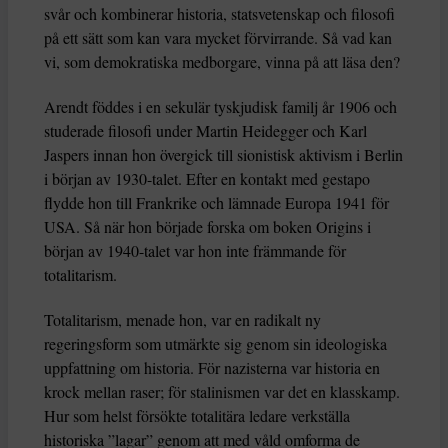
svår och kombinerar historia, statsvetenskap och filosofi
på ett sätt som kan vara mycket förvirrande. Så vad kan
vi, som demokratiska medborgare, vinna på att läsa den?
Arendt föddes i en sekulär tyskjudisk familj år 1906 och
studerade filosofi under Martin Heidegger och Karl
Jaspers innan hon övergick till sionistisk aktivism i Berlin
i början av 1930-talet. Efter en kontakt med gestapo
flydde hon till Frankrike och lämnade Europa 1941 för
USA. Så när hon började forska om boken Origins i
början av 1940-talet var hon inte främmande för
totalitarism.
Totalitarism, menade hon, var en radikalt ny
regeringsform som utmärkte sig genom sin ideologiska
uppfattning om historia. För nazisterna var historia en
krock mellan raser; för stalinismen var det en klasskamp.
Hur som helst försökte totalitära ledare verkställa
historiska ”lagar” genom att med våld omforma de