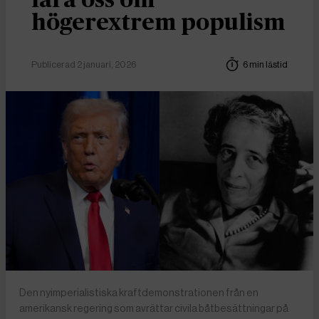
högerextrem populism
Publicerad 2 januari, 2026
6 min lästid
Den nyimperialistiska kraftdemonstrationen från en
amerikansk regering som avrättar civila båtbesättningar på