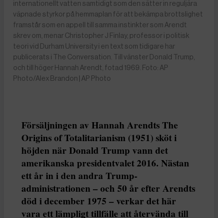
internationellt vatten samtidigt som den sätter in reguljära
väpnade styrkor på hemmaplan för att bekämpa brottslighet
framstår som en appell till samma instinkter som Arendt
skrev om, menar Christopher J Finlay, professor i politisk
teori vid Durham University i en text som tidigare har
publicerats i The Conversation. Till vänster Donald Trump,
och till höger Hannah Arendt, fotad 1969. Foto: AP
Photo/Alex Brandon | AP Photo
Försäljningen av Hannah Arendts The
Origins of Totalitarianism (1951) sköt i
höjden när Donald Trump vann det
amerikanska presidentvalet 2016. Nästan
ett år in i den andra Trump-
administrationen – och 50 år efter Arendts
död i december 1975 – verkar det här
vara ett lämpligt tillfälle att återvända till