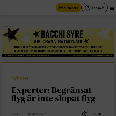
main
content
Prenumerera
Logga in
ANNONS
Nyheter
Experter: Begränsat
flyg är inte slopat flyg
Publicerad 16 april, 2018
2 min lästid