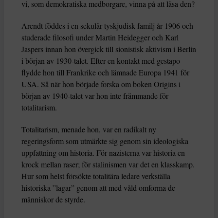
vi, som demokratiska medborgare, vinna på att läsa den?
Arendt föddes i en sekulär tyskjudisk familj år 1906 och
studerade filosofi under Martin Heidegger och Karl
Jaspers innan hon övergick till sionistisk aktivism i Berlin
i början av 1930-talet. Efter en kontakt med gestapo
flydde hon till Frankrike och lämnade Europa 1941 för
USA. Så när hon började forska om boken Origins i
början av 1940-talet var hon inte främmande för
totalitarism.
Totalitarism, menade hon, var en radikalt ny
regeringsform som utmärkte sig genom sin ideologiska
uppfattning om historia. För nazisterna var historia en
krock mellan raser; för stalinismen var det en klasskamp.
Hur som helst försökte totalitära ledare verkställa
historiska ”lagar” genom att med våld omforma de
människor de styrde.