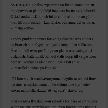
SVERIGE
• De fem experterna tar bland annat upp att
miljöpåverkan på hög höjd inte bara består av koldioxid.
Också andra utsläpp och faktorer – även om man går
över till biobränslen – kan få stor, och ännu delvis oklar,
klimatpåverkan.
I andra punkter nämner forskningsföreträdarna att det i
en bransch som flyget tar mycket lång tid att ställa om.
Även om till exempel Norge nu planerar satsningar på
utsläppsfri batteridrift, och det ställs hopp till vätgas som
bränsle, kommer sådant även i bästa fall att ge
klimateffekt endast på lång sikt.
”På kort sikt är manöverutrymmet begränsat och då finns
det inte så mycket annat än resedämpande styrmedel
såsom nationella skatter att välja på”, skriver de.
Den svenska flygskatt som infördes för bara några veckor
sedan tas inte uttryckligen upp, men företrädarna nämner