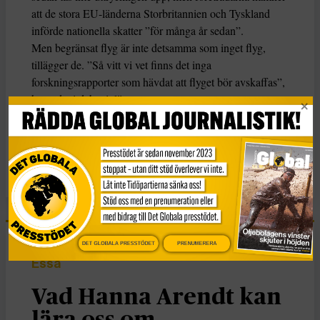
att de stora EU-länderna Storbritannien och Tyskland
införde nationella skatter ”för många år sedan”.
Men begränsat flyg är inte detsamma som inget flyg,
tillägger de. ”Så vitt vi vet finns det inga
forskningsrapporter som hävdat att flyget bör avskaffas”,
heter det i debattinlägget.
KATEGORI
Nyheter
DET GLOBALA PRESSTÖDET
PRENUMERERA
Essä
Vad Hanna Arendt kan
lära oss om