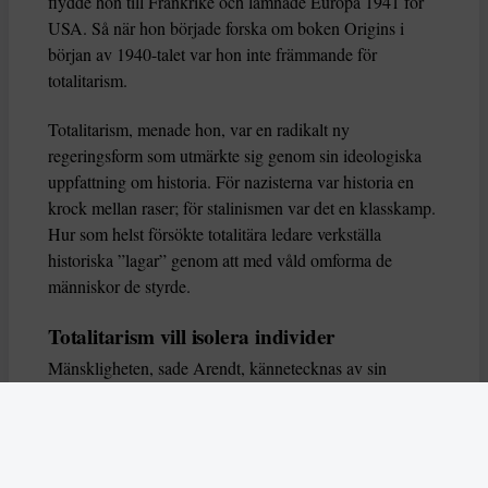
flydde hon till Frankrike och lämnade Europa 1941 för
USA. Så när hon började forska om boken Origins i
början av 1940-talet var hon inte främmande för
totalitarism.
Totalitarism, menade hon, var en radikalt ny
regeringsform som utmärkte sig genom sin ideologiska
uppfattning om historia. För nazisterna var historia en
krock mellan raser; för stalinismen var det en klasskamp.
Hur som helst försökte totalitära ledare verkställa
historiska ”lagar” genom att med våld omforma de
människor de styrde.
Totalitarism vill isolera individer
Mänskligheten, sade Arendt, kännetecknas av sin
oändliga variation – ingen person kan någonsin helt
ersätta en annan. Totalitarism syftade till att förstöra
detta. Den isolerade individer, upplöste de band genom
vilka de förenar och stärker varandra, och försökte