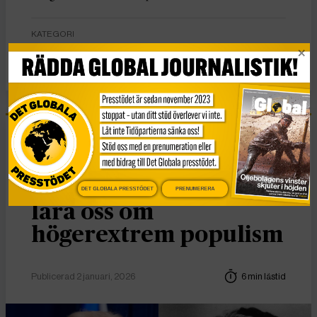
KATEGORI
Nyheter
Essä
Vad Hanna Arendt kan
DET GLOBALA PRESSTÖDET
PRENUMERERA
lära oss om
högerextrem populism
Publicerad 2 januari, 2026
6 min lästid