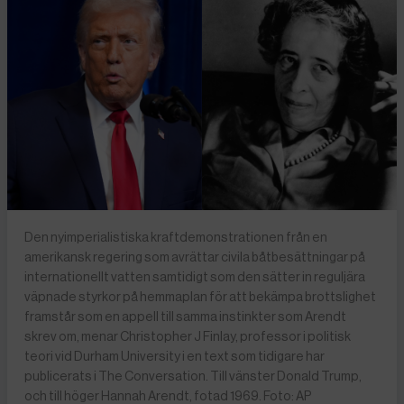
Den nyimperialistiska kraftdemonstrationen från en
amerikansk regering som avrättar civila båtbesättningar på
internationellt vatten samtidigt som den sätter in reguljära
väpnade styrkor på hemmaplan för att bekämpa brottslighet
framstår som en appell till samma instinkter som Arendt
skrev om, menar Christopher J Finlay, professor i politisk
teori vid Durham University i en text som tidigare har
publicerats i The Conversation. Till vänster Donald Trump,
och till höger Hannah Arendt, fotad 1969. Foto: AP