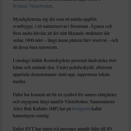
Nyheter Västerbotten
.
Myndigheterna såg det som ett nutida uppfört
svartbygge, i ett naturreservat i Storuman. Ägaren och
flera andra hävdar att det stått liknande strukturer där
sedan 1800-talet – långt innan platsen blev reservat – och
att dessa bara renoverats.
I onsdags hällde Kronofogdens personal tändvätska över
kåtan och antände den. Under polisbeskydd, eftersom
upprörda demonstranter slutit upp, rapporterar lokala
medier.
Fallet har kommit att bli en symbol för samers rättigheter,
och engagerar långt utanför Västerbotten. Sameminister
Alice Bah Kuhnke (MP) har på
Instagram
kallat
hanteringen orimlig.
Enligt SVT har minst två personer anmält fallet till JO.