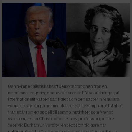
Den nyimperialistiska kraftdemonstrationen från en
amerikansk regering som avrättar civila båtbesättningar på
internationellt vatten samtidigt som den sätter in reguljära
väpnade styrkor på hemmaplan för att bekämpa brottslighet
framstår som en appell till samma instinkter som Arendt
skrev om, menar Christopher J Finlay, professor i politisk
teori vid Durham University i en text som tidigare har
publicerats i The Conversation. Till vänster Donald Trump,