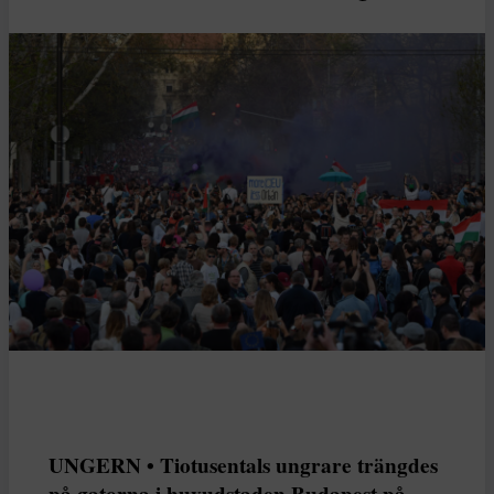
UNGERN • Tiotusentals ungrare trängdes
på gatorna i huvudstaden Budapest på