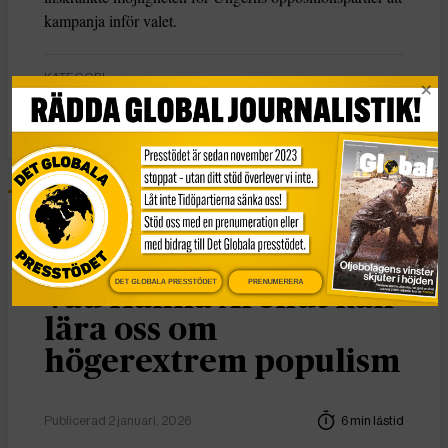
kampanja inför valet.
KATEGORI
Nyheter
Essä
DET GLOBALA PRESSTÖDET
PRENUMERERA
Vad Hanna Arendt kan
lära oss om
högerextrem populism
Publicerad 2 januari, 2026
6 min lästid