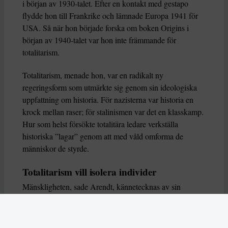
i början av 1930-talet. Efter en kontakt med gestapo
flydde hon till Frankrike och lämnade Europa 1941 för
USA. Så när hon började forska om boken Origins i
början av 1940-talet var hon inte främmande för
totalitarism.
Totalitarism, menade hon, var en radikalt ny
regeringsform som utmärkte sig genom sin ideologiska
uppfattning om historia. För nazisterna var historia en
krock mellan raser; för stalinismen var det en klasskamp.
Hur som helst försökte totalitära ledare verkställa
historiska ”lagar” genom att med våld omforma de
människor de styrde.
Totalitarism vill isolera individer
Mänskligheten, sade Arendt, kännetecknas av sin
oändliga variation – ingen person kan någonsin helt
ersätta en annan. Totalitarism syftade till att förstöra
detta. Den isolerade individer, upplöste de band genom