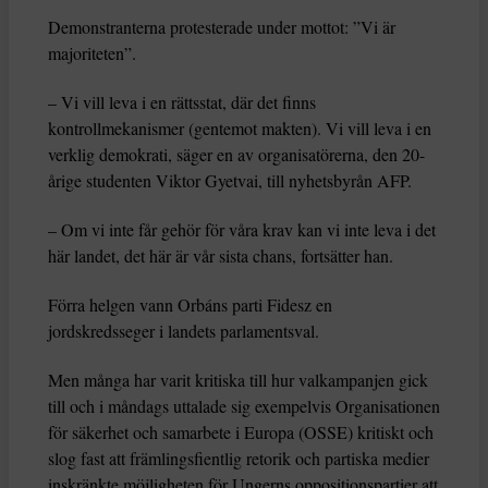
Demonstranterna protesterade under mottot: ”Vi är
majoriteten”.
– Vi vill leva i en rättsstat, där det finns
kontrollmekanismer (gentemot makten). Vi vill leva i en
verklig demokrati, säger en av organisatörerna, den 20-
årige studenten Viktor Gyetvai, till nyhetsbyrån AFP.
– Om vi inte får gehör för våra krav kan vi inte leva i det
här landet, det här är vår sista chans, fortsätter han.
Förra helgen vann Orbáns parti Fidesz en
jordskredsseger i landets parlamentsval.
Men många har varit kritiska till hur valkampanjen gick
till och i måndags uttalade sig exempelvis Organisationen
för säkerhet och samarbete i Europa (OSSE) kritiskt och
slog fast att främlingsfientlig retorik och partiska medier
inskränkte möjligheten för Ungerns oppositionspartier att