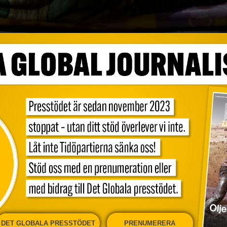
att en ny polisstyrka har bildats för att
edet kommer samtidigt som tusentals
nomiska och politiska krisen i landet.
onspolisen ska med omedelbar verkan ta
sstationer vid hamnar, flygplatser och
esident Delcy Rodriguez i statlig tv. Enligt
DET GLOBALA PRESSTÖDET
PRENUMERERA