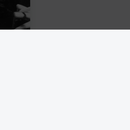
 samtidigt
som Arendt
ation. Till