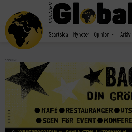
main
content
Startsida
Nyheter
Opinion
Arkiv
ANNONS