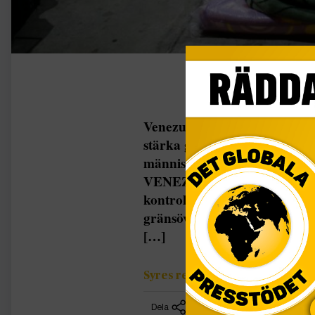
Venezuelas regering meddelar 
stärka gränskontrollen. Besk
människor flyr undan den eko
VENEZUELA Den nya migrati
kontroll över landets 72 grän
gränsövergångar, säger vicepr
[…]
Syres redaktion
Dela