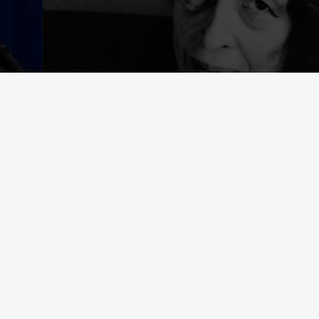
egering som avrättar civila båtbesättningar på internationellt vatten
t bekämpa brottslighet framstår som en appell till samma instinkter 
d Durham University i en text som tidigare har publicerats i The Convers