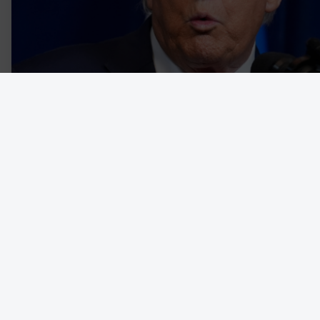
Den nyimperialistiska kraftdemonstrationen från en amerikansk r
som den sätter in reguljära väpnade styrkor på hemmaplan för at
skrev om, menar Christopher J Finlay, professor i politisk teori vi