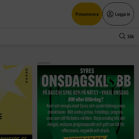
Prenumerera
Logga in
Sök
ANNONS