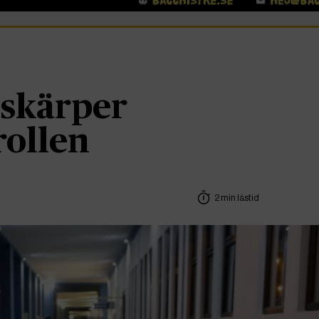
 skärper
rollen
2 min lästid