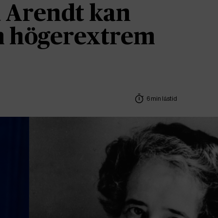
 Arendt kan
om högerextrem
6 min lästid