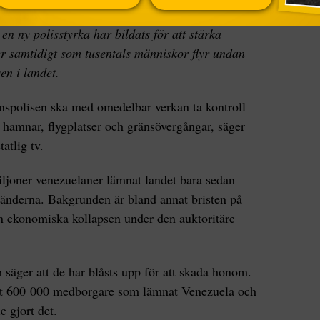
en ny polisstyrka har bildats för att stärka
 samtidigt som tusentals människor flyr undan
en i landet.
nspolisen ska med omedelbar verkan ta kontroll
d hamnar, flygplatser och gränsövergångar, säger
atlig tv.
miljoner venezuelaner lämnat landet bara sedan
nnländerna. Bakgrunden är bland annat bristen på
n ekonomiska kollapsen under den auktoritäre
h säger att de har blåsts upp för att skada honom.
runt 600 000 medborgare som lämnat Venezuela och
e gjort det.