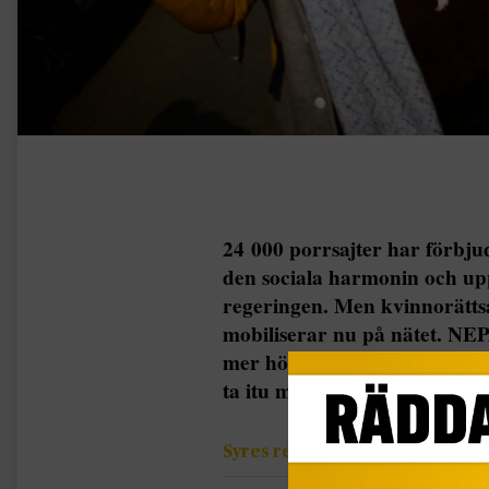
24 000 porrsajter har förbjud
den sociala harmonin och upp
regeringen. Men kvinnorättsak
mobiliserar nu på nätet. NEP
mer högljudda protester mot 
ta itu med det […]
Syres redaktion