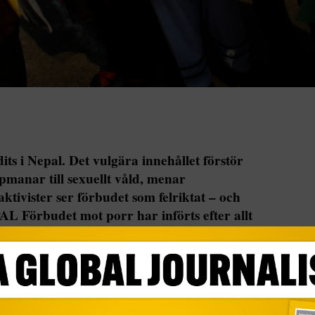
its i Nepal. Det vulgära innehållet förstör
manar till sexuellt våld, menar
tivister ser förbudet som felriktat – och
AL Förbudet mot porr har införts efter allt
landets regering, som anklagas för att inte