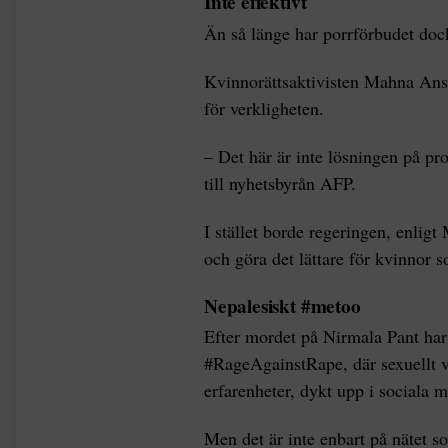
Inte effektivt
Än så länge har porrförbudet dock
Kvinnorättsaktivisten Mahna Ansa
för verkligheten.
– Det här är inte lösningen på pr
till nyhetsbyrån AFP.
I stället borde regeringen, enligt
och göra det lättare för kvinnor s
Nepalesiskt #metoo
Efter mordet på Nirmala Pant ha
#RageAgainstRape, där sexuellt v
erfarenheter, dykt upp i sociala
Men det är inte enbart på nätet s