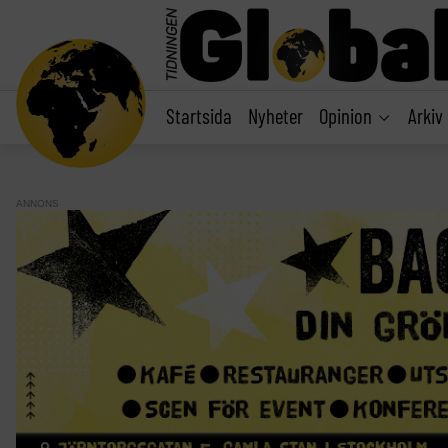
main
content
Startsida
Nyheter
Opinion
Arkiv
ANNONS