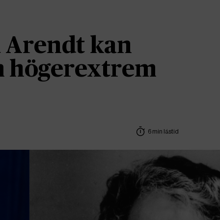
 Arendt kan
om högerextrem
6 min lästid