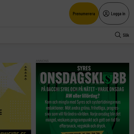
Prenumerera
Logga in
Sök
ANNONS