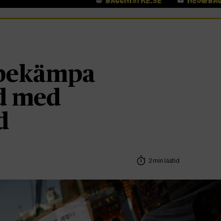
 bekämpa
d med
d
2 min lästid