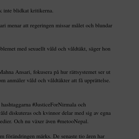
 inte blidkat kritikerna.
ri menar att regeringen missar målet och blundar
oblemet med sexuellt våld och våldtäkt, säger hon
 Mahna Ansari, fokusera på hur rättsystemet ser ut
om anmäler våld och våldtäkter att få upprättelse.
r hashtaggarna #JusticeForNirmala och
åld diskuteras och kvinnor delar med sig av egna
 medier. Och nu växer även #metooNepal.
om förändringen märks. De senaste tio åren har