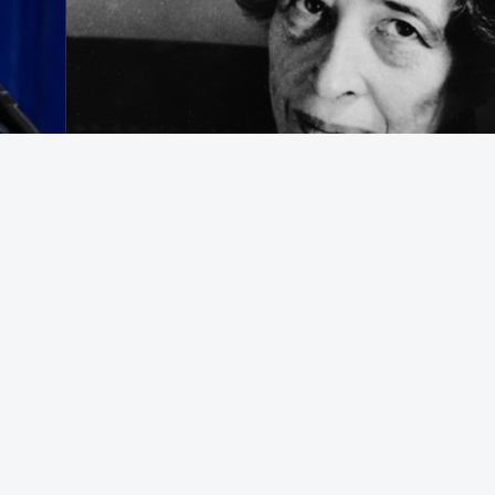
egering som avrättar civila båtbesättningar på internationellt vatten
t bekämpa brottslighet framstår som en appell till samma instinkter 