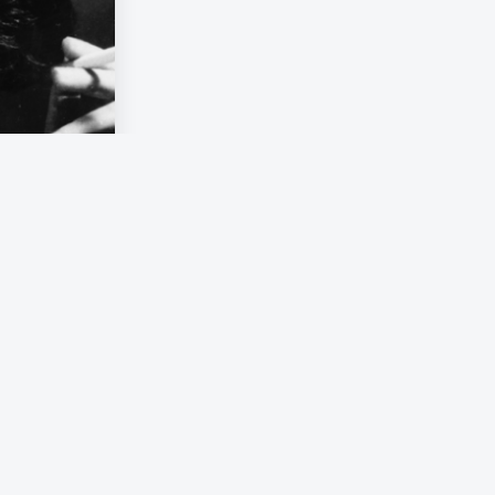
 samtidigt
som Arendt