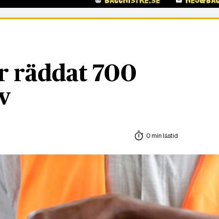
r räddat 700
v
0 min lästid