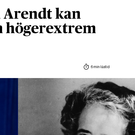
 Arendt kan
om högerextrem
6 min lästid