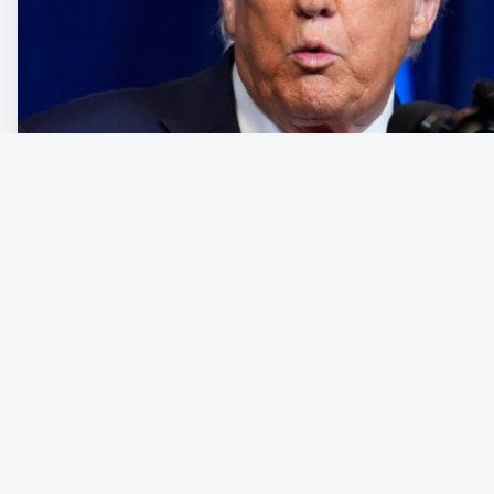
Den nyimperialistiska kraftdemonstrationen från en amerikansk r
som den sätter in reguljära väpnade styrkor på hemmaplan för at