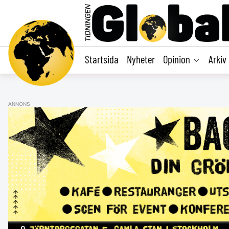
main
content
Startsida
Nyheter
Opinion
Arkiv
ANNONS