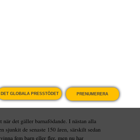
när hon blev med barn så lämnade han henne.
 den växande magen slängde hon ut sitt barnbarn.
r till sex. På barnhemmet [där hon växte upp]
och jag blev aldrig informerad om riskerna, säger
u har fyllt tre år, till FN:s befolkningsfond
högsta fertilitetsgraden i världen, på landsbygden
 8,1 barn. Medan många västländer tampas med en
DET GLOBALA PRESSTÖDET
PRENUMERERA
 inför en motsatt situation, med en befolkning där
t när det gäller barnafödande. I nästan alla
den sjunkit de senaste 150 åren, särskilt sedan
kvinna fem barn eller fler, men nu har