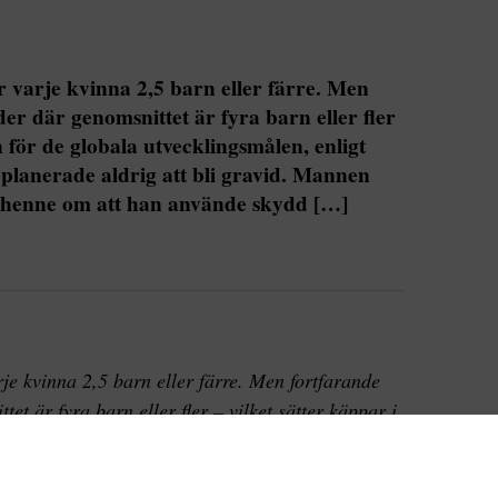
r varje kvinna 2,5 barn eller färre. Men
der där genomsnittet är fyra barn eller fler
n för de globala utvecklingsmålen, enligt
 planerade aldrig att bli gravid. Mannen
 henne om att han använde skydd […]
je kvinna 2,5 barn eller färre. Men fortfarande
tet är fyra barn eller fler – vilket sätter käppar i
målen, enligt FN:s befolkningsfond.
gravid. Mannen som hon träffade försäkrade henne