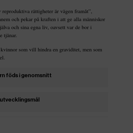
v reproduktiva rättigheter är vägen framåt”,
em och pekar på kraften i att ge alla människor
älva och sina egna liv, oavsett var de bor i
e tjänar.
 kvinnor som vill hindra en graviditet, men som
el.
rn föds i genomsnitt
 utvecklingsmål