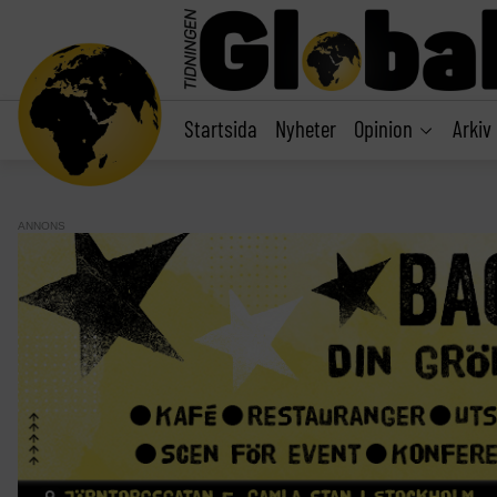
main
content
Startsida
Nyheter
Opinion
Arkiv
ANNONS