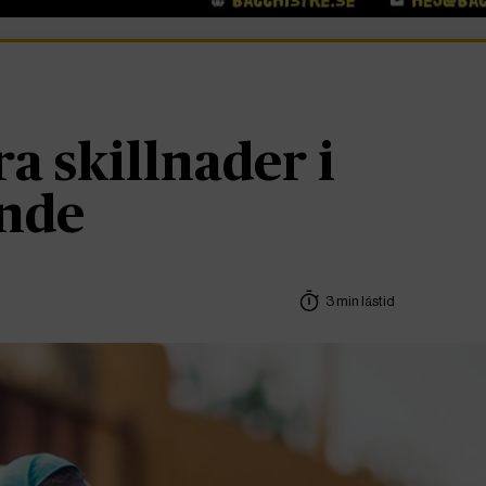
a skillnader i
nde
3 min lästid