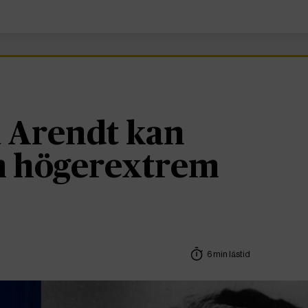
 Arendt kan
om högerextrem
6 min lästid