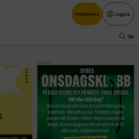
Prenumerera
Logga in
Sök
ANNONS