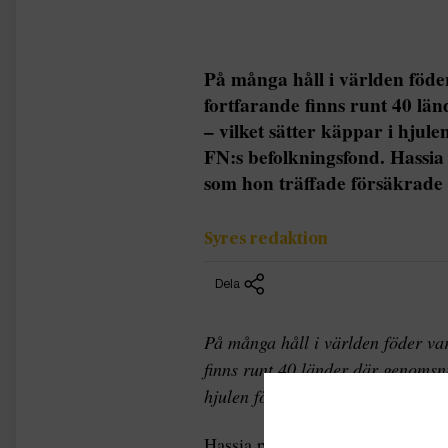
På många håll i världen föde
fortfarande finns runt 40 län
– vilket sätter käppar i hjule
FN:s befolkningsfond. Hassia
som hon träffade försäkrade
Syres redaktion
Dela
På många håll i världen föder var
finns runt 40 länder där genomsnit
hjulen för de globala utvecklings
Hassia planerade aldrig att bli 