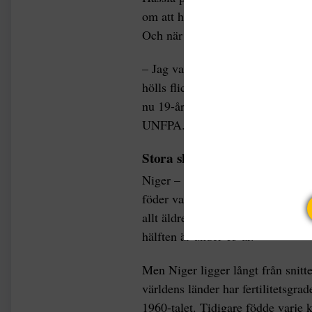
om att han använde skydd – men 
Och när Hassias farmor upptäckte
– Jag var ignorant när det komme
hölls flickar och pojkar åtskilda 
nu 19-åriga Hassia, vars son Oumo
UNFPA.
Stora skillnader
Niger – där Hassia bor – har den 
föder varje kvinna i genomsnitt
allt äldre befolkning står man här
hälften är under 15 år.
Men Niger ligger långt från snitte
världens länder har fertilitetsgra
1960-talet. Tidigare födde varje 