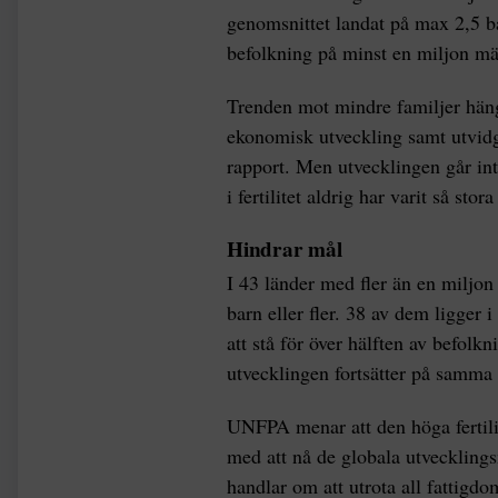
genomsnittet landat på max 2,5 b
befolkning på minst en miljon mä
Trenden mot mindre familjer hän
ekonomisk utveckling samt utvidg
rapport. Men utvecklingen går inte
i fertilitet aldrig har varit så stor
Hindrar mål
I 43 länder med fler än en miljon
barn eller fler. 38 av dem ligge
att stå för över hälften av befolk
utvecklingen fortsätter på samma 
UNFPA menar att den höga fertilit
med att nå de globala utveckling
handlar om att utrota all fattigdo