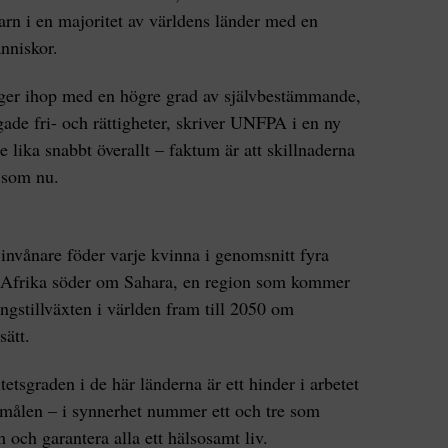
arn i en majoritet av världens länder med en
nniskor.
ger ihop med en högre grad av självbestämmande,
ade fri- och rättigheter, skriver UNFPA i en ny
 lika snabbt överallt – faktum är att skillnaderna
a som nu.
 invånare föder varje kvinna i genomsnitt fyra
r i Afrika söder om Sahara, en region som kommer
ningstillväxten i världen fram till 2050 om
sätt.
etsgraden i de här länderna är ett hinder i arbetet
smålen – i synnerhet nummer ett och tre som
m och garantera alla ett hälsosamt liv.