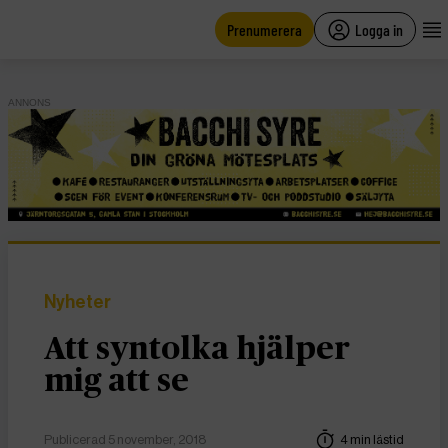
main
content
Prenumerera
Logga in
ANNONS
Nyheter
Att syntolka hjälper
mig att se
Publicerad 5 november, 2018
4 min lästid