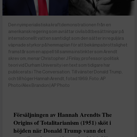
Den nyimperialistiska kraftdemonstrationen från en
amerikansk regering som avrättar civila båtbesättningar på
internationellt vatten samtidigt som den sätter in reguljära
väpnade styrkor på hemmaplan för att bekämpa brottslighet
framstår som en appell till samma instinkter som Arendt
skrev om, menar Christopher J Finlay, professor i politisk
teori vid Durham University i en text som tidigare har
publicerats i The Conversation. Till vänster Donald Trump,
och till höger Hannah Arendt, fotad 1969. Foto: AP
Photo/Alex Brandon | AP Photo
Försäljningen av Hannah Arendts The
Origins of Totalitarianism (1951) sköt i
höjden när Donald Trump vann det