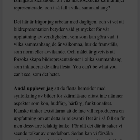
representerade, och i så fall i vilka sammanhang?
Det här är frågor jag arbetar med dagligen, och vi vet att
bildrepresentation betyder väldigt mycket för vår
uppfattning av verkligheten, vem som kan göra vad, i
vilka sammanhang de är välkomna, hur de framställs,
som norm eller avvikande. Och målet är givetvis att
försöka skapa bildrepresentationer i olika sammanhang
som inkluderar de allra flesta. You can’t be what you
can’t see, som det heter.
Ändå upplever jag
att de flesta hemsidor med
syntolkning av bilder för skärmläsare oftast inte nämner
aspekter som kön, hudfärg, hårfärg, funktionalitet.
Kanske tänker textsättarna att de inte vill reproducera en
uppfattning om att detta är relevant? Det är i så fall en fin
men dessvärre felaktig tanke. För allt det där är saker vi
seende tolkar av omedelbart. Sedan kan vi försöka