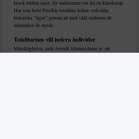
krock mellan raser; för stalinismen var det en klasskamp.
Hur som helst försökte totalitära ledare verkställa
historiska ”lagar” genom att med våld omforma de
människor de styrde.
Totalitarism vill isolera individer
Mänskligheten, sade Arendt, kännetecknas av sin
oändliga variation – ingen person kan någonsin helt
ersätta en annan. Totalitarism syftade till att förstöra
detta. Den isolerade individer, upplöste de band genom
vilka de förenar och stärker varandra, och försökte
utplåna den mänskliga personligheten.
Koncentrationslägrens totala dominans gjorde det genom
att reducera varje fånge till ”en bunt reaktioner som kan
likvideras och ersättas” innan de dödas. Med alla i
slutändan utsatta för detta hot, gjorde totalitarismen den
mänskliga personen som sådan överflödig.