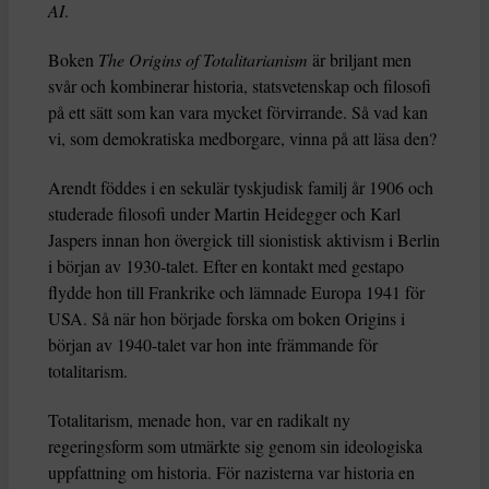
AI
.
Boken
The Origins of Totalitarianism
är briljant men
svår och kombinerar historia, statsvetenskap och filosofi
på ett sätt som kan vara mycket förvirrande. Så vad kan
vi, som demokratiska medborgare, vinna på att läsa den?
Arendt föddes i en sekulär tyskjudisk familj år 1906 och
studerade filosofi under Martin Heidegger och Karl
Jaspers innan hon övergick till sionistisk aktivism i Berlin
i början av 1930-talet. Efter en kontakt med gestapo
flydde hon till Frankrike och lämnade Europa 1941 för
USA. Så när hon började forska om boken Origins i
början av 1940-talet var hon inte främmande för
totalitarism.
Totalitarism, menade hon, var en radikalt ny
regeringsform som utmärkte sig genom sin ideologiska
uppfattning om historia. För nazisterna var historia en