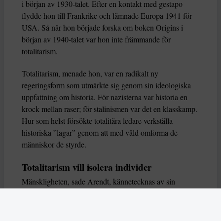
i början av 1930-talet. Efter en kontakt med gestapo
flydde hon till Frankrike och lämnade Europa 1941 för
USA. Så när hon började forska om boken Origins i
början av 1940-talet var hon inte främmande för
totalitarism.
Totalitarism, menade hon, var en radikalt ny
regeringsform som utmärkte sig genom sin ideologiska
uppfattning om historia. För nazisterna var historia en
krock mellan raser; för stalinismen var det en klasskamp.
Hur som helst försökte totalitära ledare verkställa
historiska ”lagar” genom att med våld omforma de
människor de styrde.
Totalitarism vill isolera individer
Mänskligheten, sade Arendt, kännetecknas av sin
oändliga variation – ingen person kan någonsin helt
ersätta en annan. Totalitarism syftade till att förstöra
detta. Den isolerade individer, upplöste de band genom