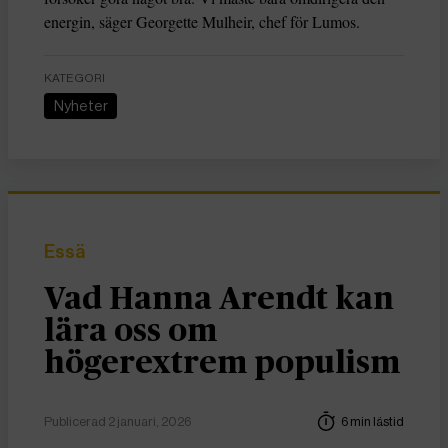
energin, säger Georgette Mulheir, chef för Lumos.
KATEGORI
Nyheter
Essä
Vad Hanna Arendt kan
lära oss om
högerextrem populism
Publicerad 2 januari, 2026
6 min lästid