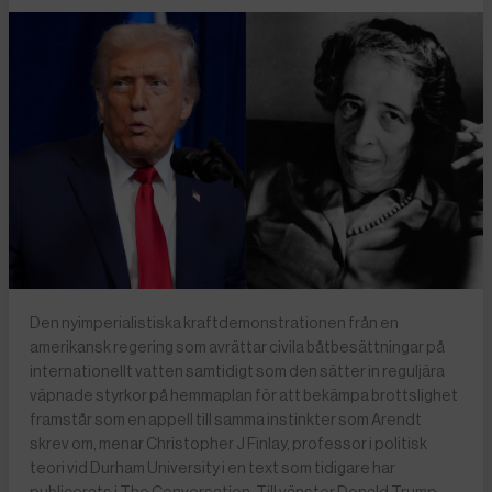
Den nyimperialistiska kraftdemonstrationen från en
amerikansk regering som avrättar civila båtbesättningar på
internationellt vatten samtidigt som den sätter in reguljära
väpnade styrkor på hemmaplan för att bekämpa brottslighet
framstår som en appell till samma instinkter som Arendt
skrev om, menar Christopher J Finlay, professor i politisk
teori vid Durham University i en text som tidigare har
publicerats i The Conversation. Till vänster Donald Trump,